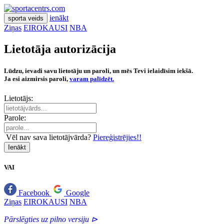
ienākt
sporta veids
Ziņas
EIROKAUSI
NBA
Lietotāja autorizācija
Lūdzu, ievadi savu lietotāju un paroli, un mēs Tevi ielaidīsim iekšā.
Ja esi aizmirsis paroli,
varam palīdzēt.
Lietotājs:
Parole:
Vēl nav sava lietotājvārda?
Piereģistrējies!!
Ienākt
VAI
Facebook
Google
Ziņas
EIROKAUSI
NBA
Pārslēgties uz pilno versiju ⊳