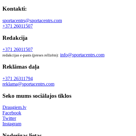
Kontakti:
sportacentrs@sportacentrs.com
+371 26011507
Redakcija
+371 26011507
info@sportacentrs.com
redakcijas e-pasts (preses relīzēm):
Reklāmas daļa
+371 26311794
reklama@sportacentrs.com
Seko mums sociālajos tīklos
Draugiem.lv
Facebook
Twitter
Instagram
Noderīgas lietas