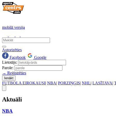
mobilā versija
Autorizēties
Facebook
Google
Lietotājs:
Parole:
→ Reģistrēties
Ienākt
FUTBOLA EIROKAUSI
|
NBA
|
PORZIŅĢIS
|
NHL
|
LASĪTAVA
|
Aktuāli
NBA