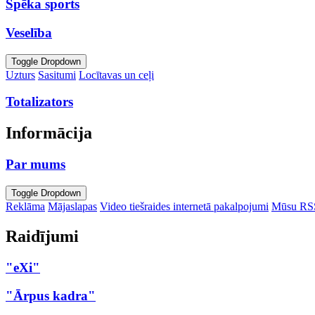
Spēka sports
Veselība
Toggle Dropdown
Uzturs
Sasitumi
Locītavas un ceļi
Totalizators
Informācija
Par mums
Toggle Dropdown
Reklāma
Mājaslapas
Video tiešraides internetā pakalpojumi
Mūsu RS
Raidījumi
"eXi"
"Ārpus kadra"