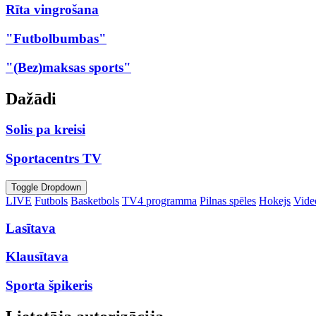
Rīta vingrošana
"Futbolbumbas"
"(Bez)maksas sports"
Dažādi
Solis pa kreisi
Sportacentrs TV
Toggle Dropdown
LIVE
Futbols
Basketbols
TV4 programma
Pilnas spēles
Hokejs
Video
Lasītava
Klausītava
Sporta špikeris