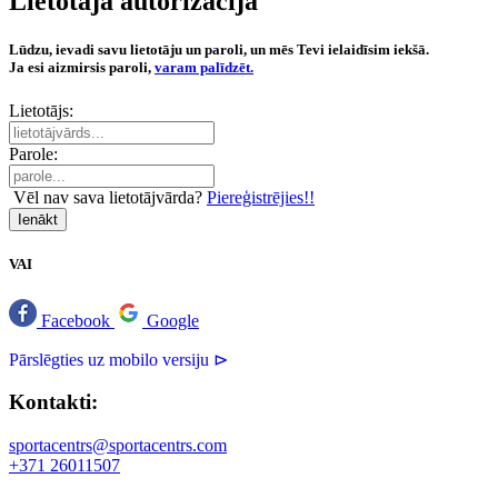
Lietotāja autorizācija
Lūdzu, ievadi savu lietotāju un paroli, un mēs Tevi ielaidīsim iekšā.
Ja esi aizmirsis paroli,
varam palīdzēt.
Lietotājs:
Parole:
Vēl nav sava lietotājvārda?
Piereģistrējies!!
Ienākt
VAI
Facebook
Google
Pārslēgties uz mobilo versiju ⊳
Kontakti:
sportacentrs@sportacentrs.com
+371 26011507