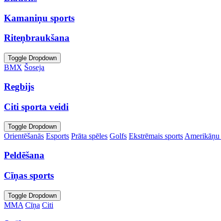
Kamaniņu sports
Riteņbraukšana
Toggle Dropdown
BMX
Šoseja
Regbijs
Citi sporta veidi
Toggle Dropdown
Orientēšanās
Esports
Prāta spēles
Golfs
Ekstrēmais sports
Amerikāņu 
Peldēšana
Cīņas sports
Toggle Dropdown
MMA
Cīņa
Citi