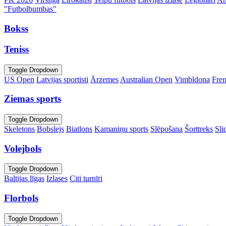
"Futbolbumbas"
Bokss
Teniss
Toggle Dropdown
US Open
Latvijas sportisti
Ārzemes
Australian Open
Vimbldona
Fre
Ziemas sports
Toggle Dropdown
Skeletons
Bobslejs
Biatlons
Kamaniņu sports
Slēpošana
Šorttreks
Sli
Volejbols
Toggle Dropdown
Baltijas līgas
Izlases
Citi turnīri
Florbols
Toggle Dropdown