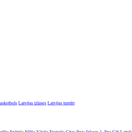
asketbols
Latvijas izlases
Latvijas turnīri
glija
Spānija
Itālija
Vācija
Francija
Citas līgas
Izlases
1. līga
Citi Latvij