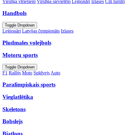
Virslīga vīriešiem
Virslīga sievietēm
Leģionāri
Izlases
Citi turnīri
Handbols
Toggle Dropdown
Leģionāri
Latvijas čempionāts
Izlases
Pludmales volejbols
Motoru sports
Toggle Dropdown
F1
Rallijs
Moto
Spīdvejs
Auto
Paralimpiskais sports
Vieglatlētika
Skeletons
Bobslejs
Biatlons