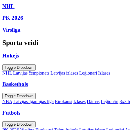
NHL
PK 2026
Virslīga
Sporta veidi
Hokejs
Toggle Dropdown
NHL
Latvijas čempionāts
Latvijas izlases
Leģionāri
Izlases
Basketbols
Toggle Dropdown
NBA
Latvijas-Igaunijas līga
Eirokausi
Izlases
Dāmas
Leģionāri
3x3 b
Futbols
Toggle Dropdown
PK 2026
Virslīga
Eirokausi
Telpu futbols
Latvijas izlase
Leģionāri
An