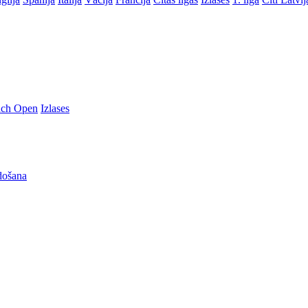
nch Open
Izlases
došana