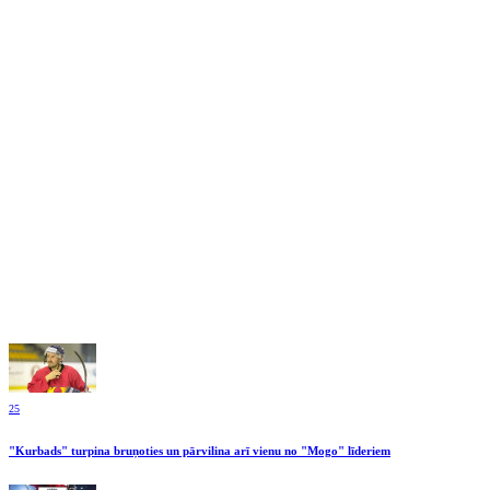
25
"Kurbads" turpina bruņoties un pārvilina arī vienu no "Mogo" līderiem