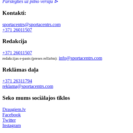
Pārslēgties uz pilno versiju ⊳
Kontakti:
sportacentrs@sportacentrs.com
+371 26011507
Redakcija
+371 26011507
info@sportacentrs.com
redakcijas e-pasts (preses relīzēm):
Reklāmas daļa
+371 26311794
reklama@sportacentrs.com
Seko mums sociālajos tīklos
Draugiem.lv
Facebook
Twitter
Instagram