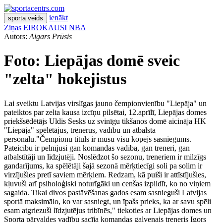
ienākt
sporta veids
Ziņas
EIROKAUSI
NBA
Autors:
Aigars Prūsis
Foto: Liepājas domē sveic
"zelta" hokejistus
Lai sveiktu Latvijas virslīgas jauno čempionvienību "Liepāja" un
pateiktos par zelta kausa izcīņu pilsētai, 12.aprīlī, Liepājas domes
priekšsēdētājs Uldis Sesks uz svinīgu tikšanos domē aicināja HK
"Liepāja" spēlētājus, trenerus, vadību un atbalsta
personālu."Čempionu tituls ir mūsu visu kopējs sasniegums.
Pateicību ir pelnījusi gan komandas vadība, gan treneri, gan
atbalstītāji un līdzjutēji. Noslēdzot šo sezonu, treneriem ir milzīgs
gandarījums, ka spēlētāji šajā sezonā mērķtiecīgi soli pa solim ir
virzījušies pretī saviem mērķiem. Redzam, kā puiši ir attīstījušies,
kļuvuši arī psiholoģiski noturīgāki un cenšas izpildīt, ko no viņiem
sagaida. Tikai divos pastāvēšanas gados esam sasnieguši Latvijas
sportā maksimālo, ko var sasniegt, un īpašs prieks, ka ar savu spēli
esam atgriezuši līdzjutējus tribīnēs," tiekoties ar Liepājas domes un
Sporta pārvaldes vadību sacīja komandas galvenais treneris Igors