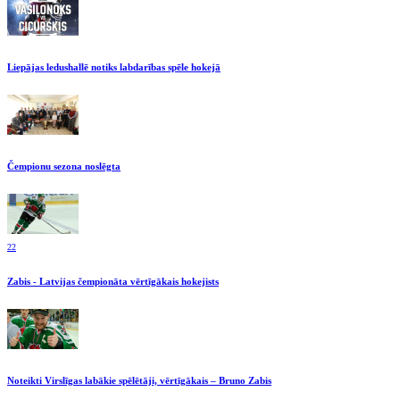
Liepājas ledushallē notiks labdarības spēle hokejā
Čempionu sezona noslēgta
22
Zabis - Latvijas čempionāta vērtīgākais hokejists
Noteikti Virslīgas labākie spēlētāji, vērtīgākais – Bruno Zabis