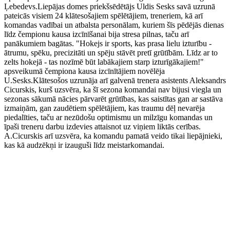
Ļebedevs.Liepājas domes priekšsēdētājs Uldis Sesks savā uzrunā
pateicās visiem 24 klātesošajiem spēlētājiem, treneriem, kā arī
komandas vadībai un atbalsta personālam, kuriem šīs pēdējās dienas
līdz čempionu kausa izcīnīšanai bija stresa pilnas, taču arī
panākumiem bagātas. "Hokejs ir sports, kas prasa lielu izturību -
ātrumu, spēku, precizitāti un spēju stāvēt pretī grūtībām. Līdz ar to
zelts hokejā - tas nozīmē būt labākajiem starp izturīgākajiem!"
apsveikumā čempiona kausa izcīnītājiem novēlēja
U.Sesks.Klātesošos uzrunāja arī galvenā trenera asistents Aleksandrs
Cicurskis, kurš uzsvēra, ka šī sezona komandai nav bijusi viegla un
sezonas sākumā nācies pārvarēt grūtības, kas saistītas gan ar sastāva
izmaiņām, gan zaudētiem spēlētājiem, kas traumu dēļ nevarēja
piedalīties, taču ar nezūdošu optimismu un milzīgu komandas un
īpaši treneru darbu izdevies attaisnot uz viņiem liktās cerības.
A.Cicurskis arī uzsvēra, ka komandu pamatā veido tikai liepājnieki,
kas kā audzēkņi ir izauguši līdz meistarkomandai.