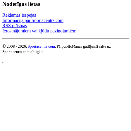
Noderīgas lietas
Reklāmas iespējas
Informācija par Sportacentrs.com
RSS plūsmas
Ierosinājumiem vai kļūdu paziņojumiem
©
2008 - 2026,
Sportacentrs.com
. Pārpublicēšanas gadījumā saite uz
Sportacentrs.com obligāta