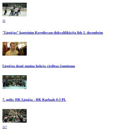
31
"Liepājas" kapteinim Korņilovam diskvalifikācija līdz 1. decembrim
Liepājas domē sumina hokeja virslīgas čempionus
7. spēle: HK Liepāja - HK Kurbads 4:3 PL
217