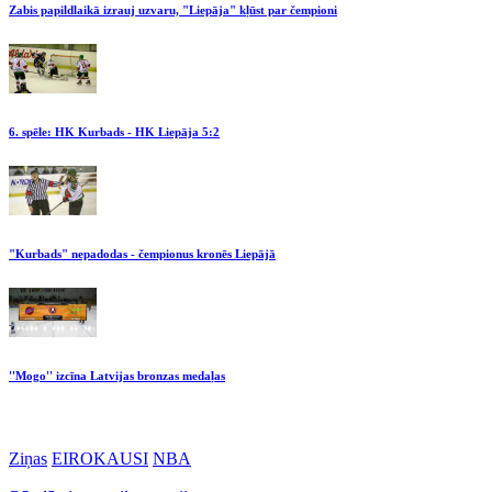
Zabis papildlaikā izrauj uzvaru, "Liepāja" kļūst par čempioni
6. spēle: HK Kurbads - HK Liepāja 5:2
"Kurbads" nepadodas - čempionus kronēs Liepājā
''Mogo'' izcīna Latvijas bronzas medaļas
Ziņas
EIROKAUSI
NBA