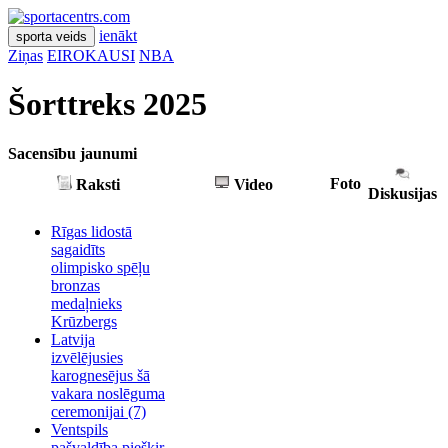
ienākt
sporta veids
Ziņas
EIROKAUSI
NBA
Šorttreks 2025
Sacensību jaunumi
Foto
Raksti
Video
Diskusijas
Rīgas lidostā
sagaidīts
olimpisko spēļu
bronzas
medaļnieks
Krūzbergs
Latvija
izvēlējusies
karognesējus šā
vakara noslēguma
ceremonijai
(7)
Ventspils
pašvaldība piešķir