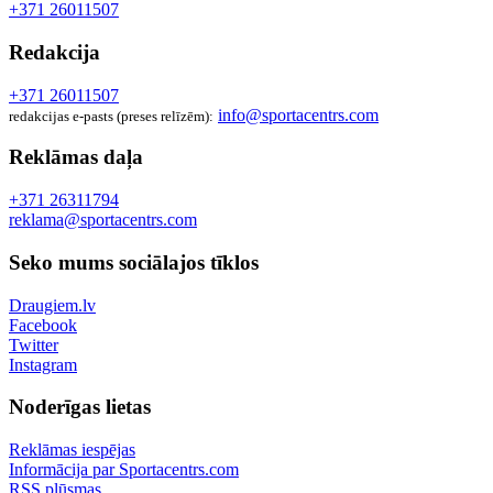
+371 26011507
Redakcija
+371 26011507
info@sportacentrs.com
redakcijas e-pasts (preses relīzēm):
Reklāmas daļa
+371 26311794
reklama@sportacentrs.com
Seko mums sociālajos tīklos
Draugiem.lv
Facebook
Twitter
Instagram
Noderīgas lietas
Reklāmas iespējas
Informācija par Sportacentrs.com
RSS plūsmas