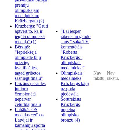
prēmiju
olimpiskajam
medaļniekam
Krūzbergam
(2)
Krūzbergs: "Grūti
aptvert to, ka ir
"Lai iesper
iegūta olimpiskā
zibens un gaudo
medaļa"
(1)
suns," saka TV
Bērziņš:
komentētājs.
"Iepriekšējā
"Roberts
olimpiādē biju
Krūzbergs -
priecīgs
olimpiskais
kvalificēties,
medaļnieks!"
tagad gribētos
Olimpiskais
Nav
Nav
sasniegt finālu"
medaļnieks
rakstu.
rakstu.
Laizāns pasaules
Krūzbergs kāpj
junioru
uz goda
čempionātā
pjedestāla
nepārvar
Šorttrekists
ceturtdaļfinālu
Krūzbergs
Labākās OS
nopelna
medaļas cerības
olimpisko
Latvijai ir
bronzu
(4)
kamaniņu sportā