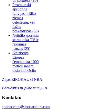
un šorttrekā
(16)
Provizoriski
apstiprina
Latvijas lielāko
ziemas
delegāciju, vēl
dažas
neskaidrības
(33)
Neitrālo sportistu
startu laikā TV ir
reklāmas
pauzes
(25)
Krūzbergs
Eiropas
čempionāta 1000
metros saņem
diskvalifikāciju
Ziņas
EIROKAUSI
NBA
Pārslēgties uz pilno versiju ⊳
Kontakti:
sportacentrs@sportacentrs.com