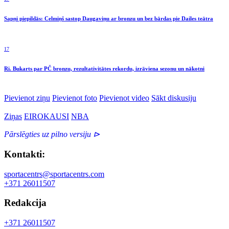
Sapņi piepildās: Celmiņš sastop Daugaviņu ar bronzu un bez bārdas pie Dailes teātra
17
Ri. Bukarts par PČ bronzu, rezultativitātes rekordu, izrāviena sezonu un nākotni
Pievienot ziņu
Pievienot foto
Pievienot video
Sākt diskusiju
Ziņas
EIROKAUSI
NBA
Pārslēgties uz pilno versiju ⊳
Kontakti:
sportacentrs@sportacentrs.com
+371 26011507
Redakcija
+371 26011507