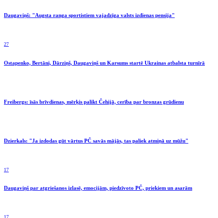
Daugaviņš: "Augsta ranga sportistiem vajadzīga valsts izdienas pensija"
27
Ostapenko, Bertāni, Dārziņš, Daugaviņš un Karsums startē Ukrainas atbalsta turnīrā
Freibergs: īsās brīvdienas, mērķis palikt Čehijā, cerība par bronzas grūdienu
Dzierkals: "Ja izdodas gūt vārtus PČ savās mājās, tas paliek atmiņā uz mūžu"
17
Daugaviņš par atgriešanos izlasē, emocijām, piedzīvoto PČ, priekiem un asarām
17