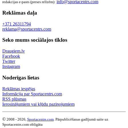
info@sportacentrs.com
redakcijas e-pasts (preses relīzēm):
Reklāmas daļa
+371 26311794
reklama@sportacentrs.com
Seko mums sociālajos tīklos
Draugiem.lv
Facebook
Twitter
Instagram
Noderīgas lietas
Reklāmas iespējas
Informācija par Sportacentrs.com
RSS plūsmas
Ierosinājumiem vai kļūdu paziņojumiem
©
2008 - 2026,
Sportacentrs.com
. Pārpublicēšanas gadījumā saite uz
Sportacentrs.com obligāta