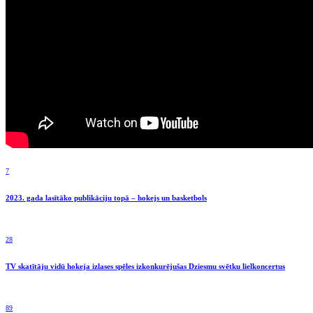
7
2023. gada lasītāko publikāciju topā – hokejs un basketbols
28
TV skatītāju vidū hokeja izlases spēles izkonkurējušas Dziesmu svētku lielkoncertus
89