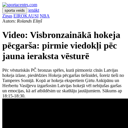
ienākt
sporta veids
Ziņas
EIROKAUSI
NBA
Autors:
Rolands Eliņš
Video: Visbronzainākā hokeja
pēcgarša: pirmie viedokļi pēc
jauna ieraksta vēsturē
Pēc vēsturiskās PČ bronzas spēles, kurā pirmoreiz cīnās Latvijas
hokeja izlase, pieslēdzies Hokeja pēcgaršas tiešraidei, šoreiz tieši no
Tamperes Somijā. Kopā ar hokeja ekspertiem Ģirtu Ankipānu un
Herbertu Vasiļjevu izgaršosim Latvijas hokejā vēl nebijušas garšas
un emocijas, kā arī atbildēsim uz skatītāju jautājumiem. Sākums ap
18:15-18:30.