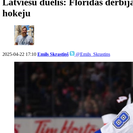
Latviešu duelis: Floridas derbij
hokeju
2025-04-22 17:10
Emils Skrastiņš
@Emils_Skrastins