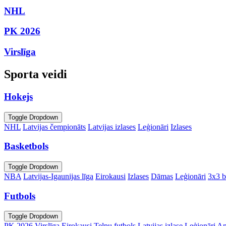
NHL
PK 2026
Virslīga
Sporta veidi
Hokejs
Toggle Dropdown
NHL
Latvijas čempionāts
Latvijas izlases
Leģionāri
Izlases
Basketbols
Toggle Dropdown
NBA
Latvijas-Igaunijas līga
Eirokausi
Izlases
Dāmas
Leģionāri
3x3 b
Futbols
Toggle Dropdown
PK 2026
Virslīga
Eirokausi
Telpu futbols
Latvijas izlase
Leģionāri
An