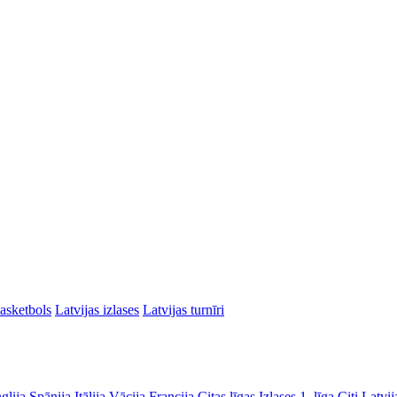
asketbols
Latvijas izlases
Latvijas turnīri
glija
Spānija
Itālija
Vācija
Francija
Citas līgas
Izlases
1. līga
Citi Latvij