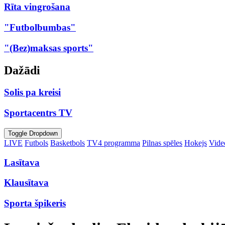
Rīta vingrošana
"Futbolbumbas"
"(Bez)maksas sports"
Dažādi
Solis pa kreisi
Sportacentrs TV
Toggle Dropdown
LIVE
Futbols
Basketbols
TV4 programma
Pilnas spēles
Hokejs
Video
Lasītava
Klausītava
Sporta špikeris