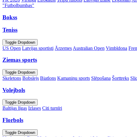
"Futbolbumbas"
Bokss
Teniss
Toggle Dropdown
US Open
Latvijas sportisti
Ārzemes
Australian Open
Vimbldona
Fre
Ziemas sports
Toggle Dropdown
Skeletons
Bobslejs
Biatlons
Kamaniņu sports
Slēpošana
Šorttreks
Sli
Volejbols
Toggle Dropdown
Baltijas līgas
Izlases
Citi turnīri
Florbols
Toggle Dropdown