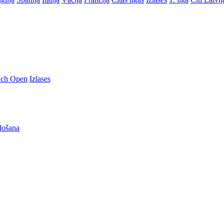
nch Open
Izlases
došana