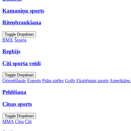
Kamaniņu sports
Riteņbraukšana
Toggle Dropdown
BMX
Šoseja
Regbijs
Citi sporta veidi
Toggle Dropdown
Orientēšanās
Esports
Prāta spēles
Golfs
Ekstrēmais sports
Amerikāņu 
Peldēšana
Cīņas sports
Toggle Dropdown
MMA
Cīņa
Citi