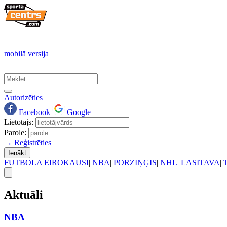
mobilā versija
Autorizēties
Facebook
Google
Lietotājs:
Parole:
→ Reģistrēties
Ienākt
FUTBOLA EIROKAUSI
|
NBA
|
PORZIŅĢIS
|
NHL
|
LASĪTAVA
|
Aktuāli
NBA