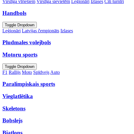
Virslīga vīriešiem
Virslīga sievietēm
Leģionāri
Izlases
Citi turnīri
Handbols
Toggle Dropdown
Leģionāri
Latvijas čempionāts
Izlases
Pludmales volejbols
Motoru sports
Toggle Dropdown
F1
Rallijs
Moto
Spīdvejs
Auto
Paralimpiskais sports
Vieglatlētika
Skeletons
Bobslejs
Biatlons