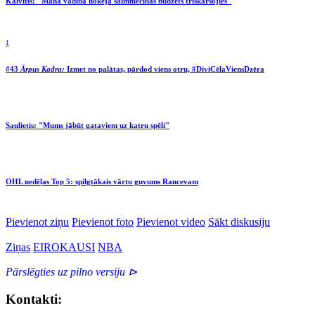
Kalvītis: "Manā vadībā hokeja saimniecības budžets trīskāršojies"
1
#43
Ārpus Kadra:
Izmet no palātas, pārdod viens otru, #DiviCēlaViensDzēra
Saulietis: "Mums jābūt gataviem uz katru spēli"
OHL nedēļas Top 5: spilgtākais vārtu guvums Rancevam
Pievienot ziņu
Pievienot foto
Pievienot video
Sākt diskusiju
Ziņas
EIROKAUSI
NBA
Pārslēgties uz pilno versiju ⊳
Kontakti: