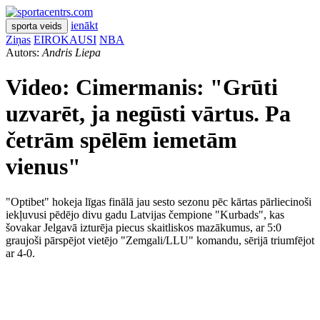
ienākt
sporta veids
Ziņas
EIROKAUSI
NBA
Autors:
Andris Liepa
Video: Cimermanis: "Grūti
uzvarēt, ja negūsti vārtus. Pa
četrām spēlēm iemetām
vienus"
"Optibet" hokeja līgas finālā jau sesto sezonu pēc kārtas pārliecinoši
iekļuvusi pēdējo divu gadu Latvijas čempione "Kurbads", kas
šovakar Jelgavā izturēja piecus skaitliskos mazākumus, ar 5:0
graujoši pārspējot vietējo "Zemgali/LLU" komandu, sērijā triumfējot
ar 4-0.