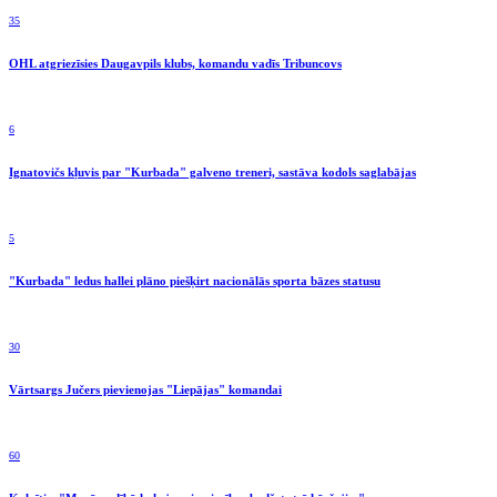
35
OHL atgriezīsies Daugavpils klubs, komandu vadīs Tribuncovs
6
Ignatovičs kļuvis par "Kurbada" galveno treneri, sastāva kodols saglabājas
5
"Kurbada" ledus hallei plāno piešķirt nacionālās sporta bāzes statusu
30
Vārtsargs Jučers pievienojas "Liepājas" komandai
60