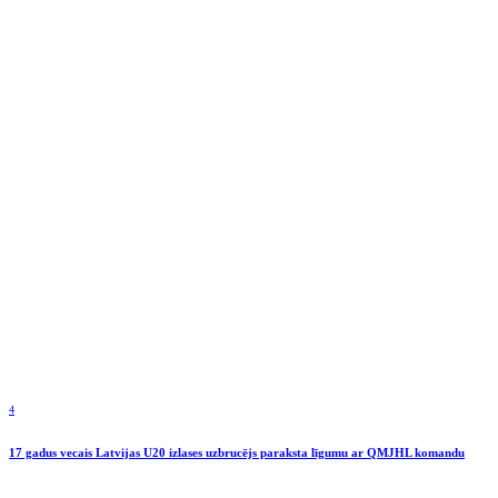
4
17 gadus vecais Latvijas U20 izlases uzbrucējs paraksta līgumu ar QMJHL komandu