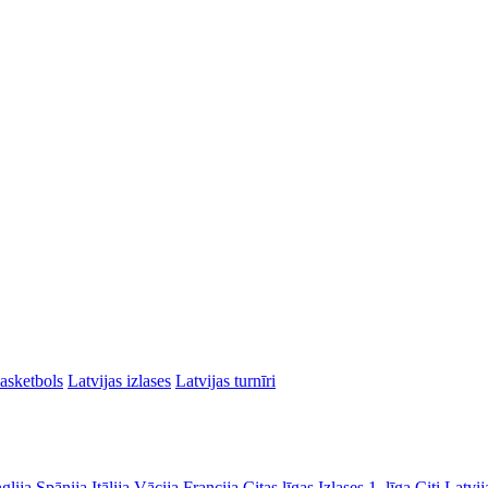
asketbols
Latvijas izlases
Latvijas turnīri
glija
Spānija
Itālija
Vācija
Francija
Citas līgas
Izlases
1. līga
Citi Latvij