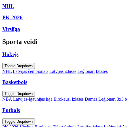
NHL
PK 2026
Virslīga
Sporta veidi
Hokejs
Toggle Dropdown
NHL
Latvijas čempionāts
Latvijas izlases
Leģionāri
Izlases
Basketbols
Toggle Dropdown
NBA
Latvijas-Igaunijas līga
Eirokausi
Izlases
Dāmas
Leģionāri
3x3 b
Futbols
Toggle Dropdown
PK 2026
Virslīga
Eirokausi
Telpu futbols
Latvijas izlase
Leģionāri
An