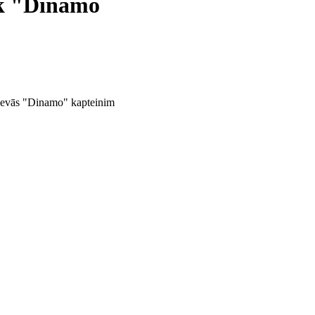
ek "Dinamo
adevās "Dinamo" kapteinim