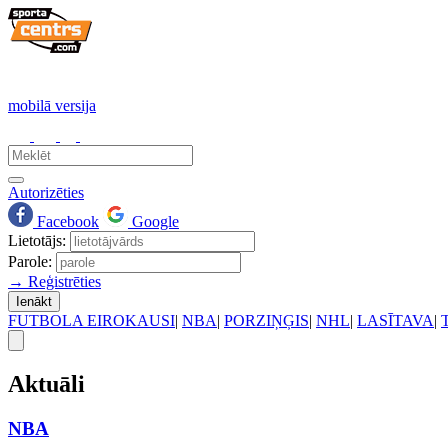
mobilā versija
Autorizēties
Facebook
Google
Lietotājs:
Parole:
→ Reģistrēties
Ienākt
FUTBOLA EIROKAUSI
|
NBA
|
PORZIŅĢIS
|
NHL
|
LASĪTAVA
|
Aktuāli
NBA