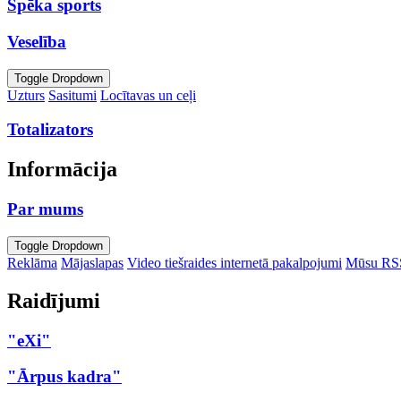
Spēka sports
Veselība
Toggle Dropdown
Uzturs
Sasitumi
Locītavas un ceļi
Totalizators
Informācija
Par mums
Toggle Dropdown
Reklāma
Mājaslapas
Video tiešraides internetā pakalpojumi
Mūsu RS
Raidījumi
"eXi"
"Ārpus kadra"