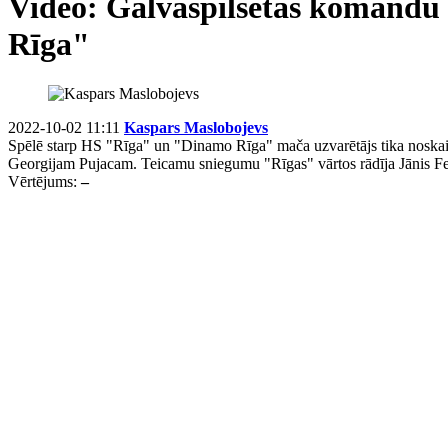
Video: Galvaspilsētas komandu 
Rīga"
2022-10-02 11:11
Kaspars Maslobojevs
Spēlē starp HS "Rīga" un "Dinamo Rīga" mača uzvarētājs tika noskaid
Georgijam Pujacam. Teicamu sniegumu "Rīgas" vārtos rādīja Jānis Fece
Vērtējums:
–