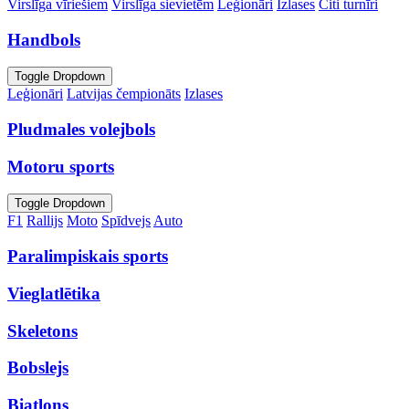
Virslīga vīriešiem
Virslīga sievietēm
Leģionāri
Izlases
Citi turnīri
Handbols
Toggle Dropdown
Leģionāri
Latvijas čempionāts
Izlases
Pludmales volejbols
Motoru sports
Toggle Dropdown
F1
Rallijs
Moto
Spīdvejs
Auto
Paralimpiskais sports
Vieglatlētika
Skeletons
Bobslejs
Biatlons