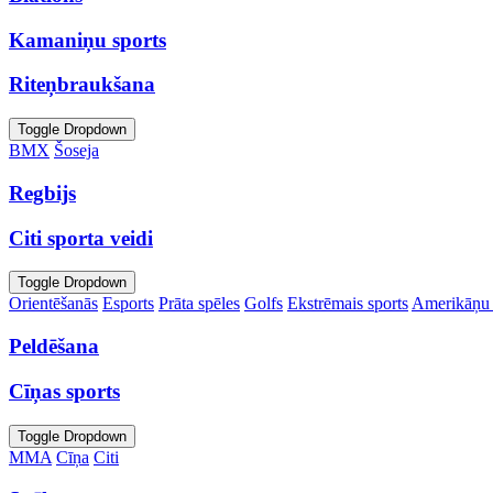
Kamaniņu sports
Riteņbraukšana
Toggle Dropdown
BMX
Šoseja
Regbijs
Citi sporta veidi
Toggle Dropdown
Orientēšanās
Esports
Prāta spēles
Golfs
Ekstrēmais sports
Amerikāņu 
Peldēšana
Cīņas sports
Toggle Dropdown
MMA
Cīņa
Citi