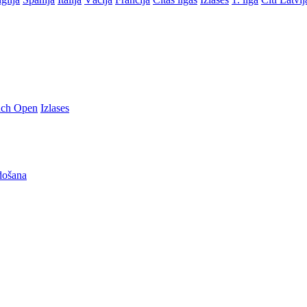
nch Open
Izlases
došana