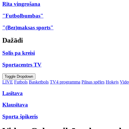
Rīta vingrošana
"Futbolbumbas"
"(Bez)maksas sports"
Dažādi
Solis pa kreisi
Sportacentrs TV
Toggle Dropdown
LIVE
Futbols
Basketbols
TV4 programma
Pilnas spēles
Hokejs
Video
Lasītava
Klausītava
Sporta špikeris