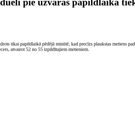
duelī pie uzvaras papildlaikā ti
rots tikai papildlaikā pēdējā minūtē, kad precīzs plaukstas metiens p
rs, atvairot 52 no 55 izpildītajiem metieniem.