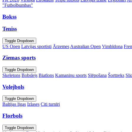
"Futbolbumbas"
Bokss
Teniss
Toggle Dropdown
US Open
Latvijas sportisti
Ārzemes
Australian Open
Vimbldona
Fre
Ziemas sports
Toggle Dropdown
Skeletons
Bobslejs
Biatlons
Kamaniņu sports
Slēpošana
Šorttreks
Sli
Volejbols
Toggle Dropdown
Baltijas līgas
Izlases
Citi turnīri
Florbols
Toggle Dropdown