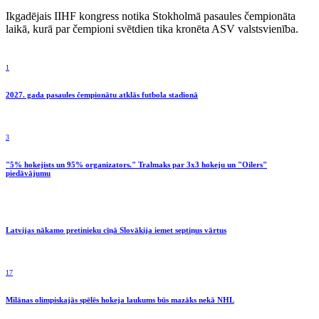
Ikgadējais IIHF kongress notika Stokholmā pasaules čempionāta
laikā, kurā par čempioni svētdien tika kronēta ASV valstsvienība.
1
2027. gada pasaules čempionātu atklās futbola stadionā
3
"5% hokejists un 95% organizators." Tralmaks par 3x3 hokeju un "Oilers"
piedāvājumu
Latvijas nākamo pretinieku cīņā Slovākija iemet septiņus vārtus
17
Milānas olimpiskajās spēlēs hokeja laukums būs mazāks nekā NHL