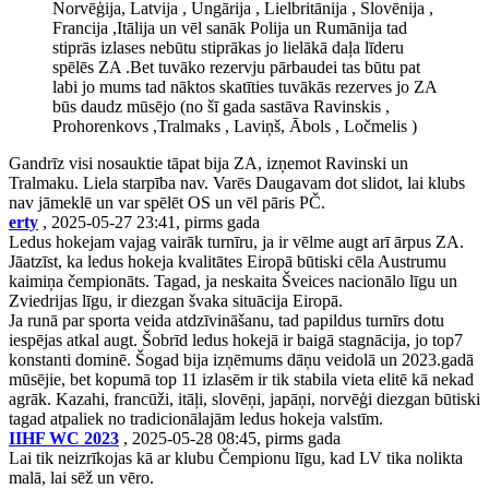
Norvēģija, Latvija , Ungārija , Lielbritānija , Slovēnija ,
Francija ,Itālija un vēl sanāk Polija un Rumānija tad
stiprās izlases nebūtu stiprākas jo lielākā daļa līderu
spēlēs ZA .Bet tuvāko rezervju pārbaudei tas būtu pat
labi jo mums tad nāktos skatīties tuvākās rezerves jo ZA
būs daudz mūsējo (no šī gada sastāva Ravinskis ,
Prohorenkovs ,Tralmaks , Laviņš, Ābols , Ločmelis )
Gandrīz visi nosauktie tāpat bija ZA, izņemot Ravinski un
Tralmaku. Liela starpība nav. Varēs Daugavam dot slidot, lai klubs
nav jāmeklē un var spēlēt OS un vēl pāris PČ.
erty
, 2025-05-27 23:41, pirms gada
Ledus hokejam vajag vairāk turnīru, ja ir vēlme augt arī ārpus ZA.
Jāatzīst, ka ledus hokeja kvalitātes Eiropā būtiski cēla Austrumu
kaimiņa čempionāts. Tagad, ja neskaita Šveices nacionālo līgu un
Zviedrijas līgu, ir diezgan švaka situācija Eiropā.
Ja runā par sporta veida atdzīvināšanu, tad papildus turnīrs dotu
iespējas atkal augt. Šobrīd ledus hokejā ir baigā stagnācija, jo top7
konstanti dominē. Šogad bija izņēmums dāņu veidolā un 2023.gadā
mūsējie, bet kopumā top 11 izlasēm ir tik stabila vieta elitē kā nekad
agrāk. Kazahi, francūži, itāļi, slovēņi, japāņi, norvēģi diezgan būtiski
tagad atpaliek no tradicionālajām ledus hokeja valstīm.
IIHF WC 2023
, 2025-05-28 08:45, pirms gada
Lai tik neizrīkojas kā ar klubu Čempionu līgu, kad LV tika nolikta
malā, lai sēž un vēro.