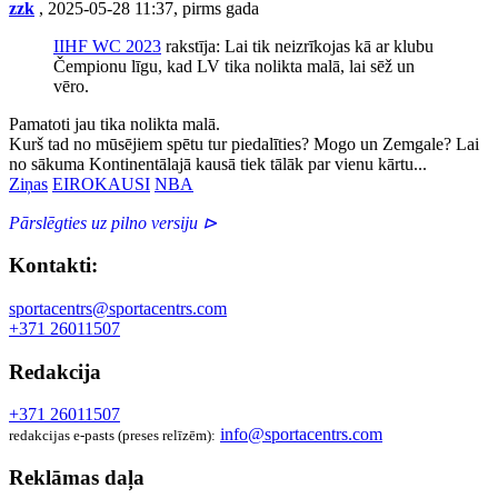
zzk
, 2025-05-28 11:37, pirms gada
IIHF WC 2023
rakstīja: Lai tik neizrīkojas kā ar klubu
Čempionu līgu, kad LV tika nolikta malā, lai sēž un
vēro.
Pamatoti jau tika nolikta malā.
Kurš tad no mūsējiem spētu tur piedalīties? Mogo un Zemgale? Lai
no sākuma Kontinentālajā kausā tiek tālāk par vienu kārtu...
Ziņas
EIROKAUSI
NBA
Pārslēgties uz pilno versiju ⊳
Kontakti:
sportacentrs@sportacentrs.com
+371 26011507
Redakcija
+371 26011507
info@sportacentrs.com
redakcijas e-pasts (preses relīzēm):
Reklāmas daļa