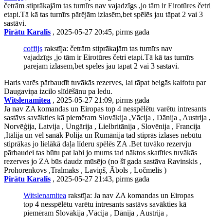
četrām stiprākajām tas turnīrs nav vajadzīgs ,jo tām ir Eirotūres četri
etapi.Tā kā tas turnīrs pārējām izlasēm,bet spēlēs jau tāpat 2 vai 3
sastāvi.
Pirātu Karalis
, 2025-05-27 20:45, pirms gada
coffijs
rakstīja: četrām stiprākajām tas turnīrs nav
vajadzīgs ,jo tām ir Eirotūres četri etapi.Tā kā tas turnīrs
pārējām izlasēm,bet spēlēs jau tāpat 2 vai 3 sastāvi.
Haris varēs pārbaudīt tuvākās rezerves, lai tāpat beigās kaifotu par
Daugaviņa izcilo slīdēšānu pa ledu.
Witslenamitea
, 2025-05-27 21:09, pirms gada
Ja nav ZA komandas un Eiropas top 4 nesspēlētu varētu intresants
sastāvs savākties kā piemēram Slovākija ,Vācija , Dānija , Austrija ,
Norvēģija, Latvija , Ungārija , Lielbritānija , Slovēnija , Francija
,Itālija un vēl sanāk Polija un Rumānija tad stiprās izlases nebūtu
stiprākas jo lielākā daļa līderu spēlēs ZA .Bet tuvāko rezervju
pārbaudei tas būtu pat labi jo mums tad nāktos skatīties tuvākās
rezerves jo ZA būs daudz mūsējo (no šī gada sastāva Ravinskis ,
Prohorenkovs ,Tralmaks , Laviņš, Ābols , Ločmelis )
Pirātu Karalis
, 2025-05-27 21:43, pirms gada
Witslenamitea
rakstīja: Ja nav ZA komandas un Eiropas
top 4 nesspēlētu varētu intresants sastāvs savākties kā
piemēram Slovākija ,Vācija , Dānija , Austrija ,