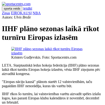
ienākt
sporta veids
Ziņas
EIROKAUSI
NBA
Autors:
Ulvis Brože
IIHF plāno sezonas laikā rīkot
turnīru Eiropas izlasēm
Kristers Gudļevskis. Foto: Sportacentrs.com
LETA. Starptautiskā ledus hokeja federācija (IIHF) plāno sezonas
laikā rīkot turnīru Eiropas hokeja izlasēm, vēsta IIHF ziņojums pēc
aizvadītā kongresa.
"Eiropas nāciju kausā" plānots startēt 12 valstsvienībām, taču
pagaidām IIHF nenorādīja, kuras tās varētu būt.
IIHF rīkos šo turnīru, lai valstsvienības varētu aizvadīt spēles izlašu
logos, kas parasti Eiropas klubu kalendāros ir novembrī, decembrī
un februārī.