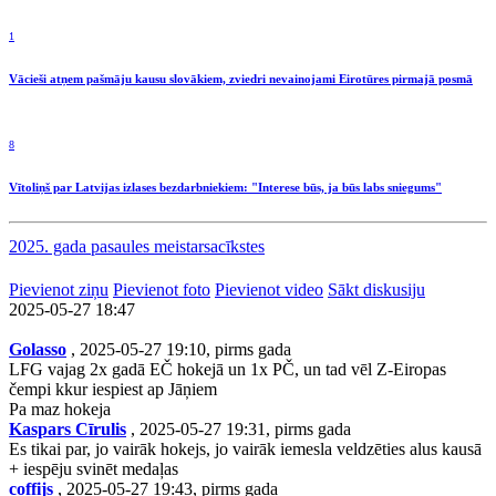
1
Vācieši atņem pašmāju kausu slovākiem, zviedri nevainojami Eirotūres pirmajā posmā
8
Vītoliņš par Latvijas izlases bezdarbniekiem: "Interese būs, ja būs labs sniegums"
2025. gada pasaules meistarsacīkstes
Pievienot ziņu
Pievienot foto
Pievienot video
Sākt diskusiju
2025-05-27 18:47
Golasso
, 2025-05-27 19:10, pirms gada
LFG vajag 2x gadā EČ hokejā un 1x PČ, un tad vēl Z-Eiropas
čempi kkur iespiest ap Jāņiem
Pa maz hokeja
Kaspars Cīrulis
, 2025-05-27 19:31, pirms gada
Es tikai par, jo vairāk hokejs, jo vairāk iemesla veldzēties alus kausā
+ iespēju svinēt medaļas
coffijs
, 2025-05-27 19:43, pirms gada