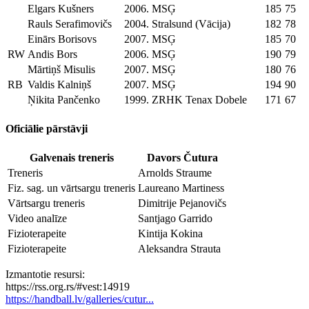
Elgars Kušners
2006.
MSĢ
185
75
Rauls Serafimovičs
2004.
Stralsund (Vācija)
182
78
Einārs Borisovs
2007.
MSĢ
185
70
RW
Andis Bors
2006.
MSĢ
190
79
Mārtiņš Misulis
2007.
MSĢ
180
76
RB
Valdis Kalniņš
2007.
MSĢ
194
90
Ņikita Pančenko
1999.
ZRHK Tenax Dobele
171
67
Oficiālie pārstāvji
Galvenais treneris
Davors Čutura
Treneris
Arnolds Straume
Fiz. sag. un vārtsargu treneris
Laureano Martiness
Vārtsargu treneris
Dimitrije Pejanovičs
Video analīze
Santjago Garrido
Fizioterapeite
Kintija Kokina
Fizioterapeite
Aleksandra Strauta
Izmantotie resursi:
https://rss.org.rs/#vest:14919
https://handball.lv/galleries/cutur...