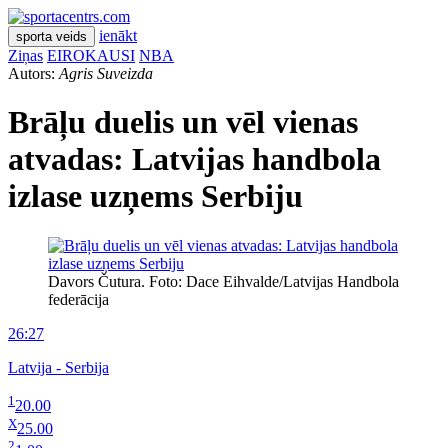
ienākt
sporta veids
Ziņas
EIROKAUSI
NBA
Autors:
Agris Suveizda
Brāļu duelis un vēl vienas
atvadas: Latvijas handbola
izlase uzņems Serbiju
Davors Čutura. Foto: Dace Eihvalde/Latvijas Handbola
federācija
26:27
Latvija - Serbija
1
20.00
X
25.00
2