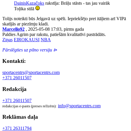
DainisKazačoks
rakstīja: Brāļu stāsts - tas jau vairāk
Toļika stilā
Tolijs noteikti būs Jelgavā uz spēli. Iepriekšējo pret itāļiem arī VIPā
skatījās ar piezīmju kladi.
Marcello92
, 2025-05-08 17:03, pirms gada
Paldies Agrim par rakstu, patiešām kvalitatīvi pastrādāts.
Ziņas
EIROKAUSI
NBA
Pārslēgties uz pilno versiju ⊳
Kontakti:
sportacentrs@sportacentrs.com
+371 26011507
Redakcija
+371 26011507
info@sportacentrs.com
redakcijas e-pasts (preses relīzēm):
Reklāmas daļa
+371 26311794