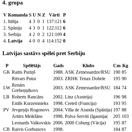
4. grupa
V
Komanda
S
U
N
Z
Vārti
P
1.
Itālija
4
3
0
1
137:121
6
2.
Spānija
4
3
0
1
122:112
6
3.
Serbija
4
2
0
2
121:109
4
4.
Latvija
4
0
0
4
114:152
0
Latvijas sastāvs spēlei pret Serbiju
P
Spēlētājs
Gads
Klubs
Cm
Kg
GK
Raitis Puriņš
1988.
ASK Zemessardze/RSU
190
85
Ritvars Putra
2003.
ZRHK Tenax Dobele
195
90
Renārs
LW
2003.
ASK Zemessardze/RSU
184
74
Grebeņņikovs
LB
Roberts Rancāns
2002.
Linz (Austrija)
196
98
Emīls Kurzemnieks
1998.
Creteil (Francija)
193
95
PV
Jevgeņijs Rogonovs
2004.
Villa de Aranda (Spānija)
197
88
Artūrs Meikšāns
1998.
Polva Serviti (Igaunija(
205
103
Leonards Valkovskis
2006.
2000 Coburg (Vācija)
195
87
CB
Raivis Gorbunovs
1998.
184
87