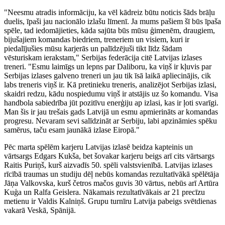
"Neesmu atradis informāciju, ka vēl kādreiz būtu noticis šāds brāļu
duelis, īpaši jau nacionālo izlašu līmenī. Ja mums pašiem šī būs īpaša
spēle, tad iedomājieties, kāda sajūta būs mūsu ģimenēm, draugiem,
bijušajiem komandas biedriem, treneriem un visiem, kuri ir
piedalījušies mūsu karjerās un palīdzējuši tikt līdz šādam
vēsturiskam ierakstam," Serbijas federācija citē Latvijas izlases
treneri. "Esmu laimīgs un lepns par Daliboru, ka viņš ir kļuvis par
Serbijas izlases galveno treneri un jau tik īsā laikā apliecinājis, cik
labs treneris viņš ir. Kā pretinieku treneris, analizējot Serbijas izlasi,
skaidri redzu, kādu nospiedumu viņš ir atstājis uz šo komandu. Visa
handbola sabiedrība jūt pozitīvu enerģiju ap izlasi, kas ir ļoti svarīgi.
Man šis ir jau trešais gads Latvijā un esmu apmierināts ar komandas
progresu. Nevaram sevi salīdzināt ar Serbiju, labi apzināmies spēku
samērus, taču esam jaunākā izlase Eiropā."
Pēc marta spēlēm karjeru Latvijas izlasē beidza kapteinis un
vārtsargs Edgars Kukša, bet šovakar karjeru beigs arī cits vārtsargs
Raitis Puriņš, kurš aizvadīs 50. spēli valstsvienībā. Latvijas izlases
rīcībā traumas un studiju dēļ nebūs komandas rezultatīvākā spēlētāja
Jāņa Valkovska, kurš četros mačos guvis 30 vārtus, nebūs arī Artūra
Kuģa un Ralfa Geislera. Nākamais rezultatīvākais ar 21 precīzu
metienu ir Valdis Kalniņš. Grupu turnīru Latvija pabeigs svētdienas
vakarā Veskā, Spānijā.