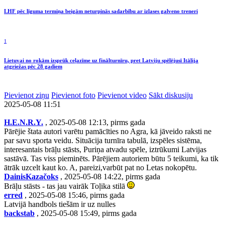
LHF pēc līguma termiņa beigām neturpinās sadarbību ar izlases galveno treneri
1
Lietuvai no rokām izsprūk ceļazīme uz finālturnīru, pret Latviju spēlējusī Itālija
atgriežas pēc 28 gadiem
Pievienot ziņu
Pievienot foto
Pievienot video
Sākt diskusiju
2025-05-08 11:51
H.E.N.R.Y.
, 2025-05-08 12:13, pirms gada
Pārējie štata autori varētu pamācīties no Agra, kā jāveido raksti ne
par savu sporta veidu. Situācija turnīra tabulā, izspēles sistēma,
interesantais brāļu stāsts, Puriņa atvadu spēle, iztrūkumi Latvijas
sastāvā. Tas viss pieminēts. Pārējiem autoriem būtu 5 teikumi, ka tik
ātrāk uzcelt kaut ko. A, pareizi,varbūt pat no Letas nokopētu.
DainisKazačoks
, 2025-05-08 14:22, pirms gada
Brāļu stāsts - tas jau vairāk Toļika stilā
erred
, 2025-05-08 15:46, pirms gada
Latvijā handbols tiešām ir uz nulles
backstab
, 2025-05-08 15:49, pirms gada