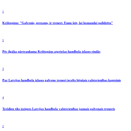
1
Krištopāns: "Galvenie, protams, ir treneri. Esmu šeit, lai komandai palīdzētu"
5
Pēc ilgāka pārtraukuma Krištopāns atgriežas handbola izlases rindās
3
Par Latvijas handbola izlases galveno treneri iecelts bijušais valstsvienības kapteinis
4
Trešdien tiks izziņots Latvijas handbola valstsvienības jaunais galvenais treneris
2