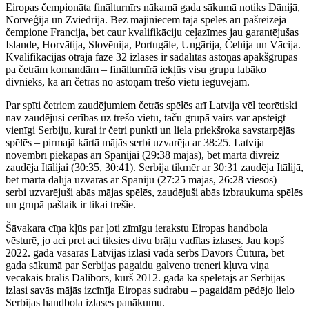
Eiropas čempionāta finālturnīrs nākamā gada sākumā notiks Dānijā,
Norvēģijā un Zviedrijā. Bez mājiniecēm tajā spēlēs arī pašreizējā
čempione Francija, bet caur kvalifikāciju ceļazīmes jau garantējušas
Islande, Horvātija, Slovēnija, Portugāle, Ungārija, Čehija un Vācija.
Kvalifikācijas otrajā fāzē 32 izlases ir sadalītas astoņās apakšgrupās
pa četrām komandām – finālturnīrā iekļūs visu grupu labāko
divnieks, kā arī četras no astoņām trešo vietu ieguvējām.
Par spīti četriem zaudējumiem četrās spēlēs arī Latvija vēl teorētiski
nav zaudējusi cerības uz trešo vietu, taču grupā vairs var apsteigt
vienīgi Serbiju, kurai ir četri punkti un liela priekšroka savstarpējās
spēlēs – pirmajā kārtā mājās serbi uzvarēja ar 38:25. Latvija
novembrī piekāpās arī Spānijai (29:38 mājās), bet martā divreiz
zaudēja Itālijai (30:35, 30:41). Serbija tikmēr ar 30:31 zaudēja Itālijā,
bet martā dalīja uzvaras ar Spāniju (27:25 mājās, 26:28 viesos) –
serbi uzvarējuši abās mājas spēlēs, zaudējuši abās izbraukuma spēlēs
un grupā pašlaik ir tikai trešie.
Šāvakara cīņa kļūs par ļoti zīmīgu ierakstu Eiropas handbola
vēsturē, jo aci pret aci tiksies divu brāļu vadītas izlases. Jau kopš
2022. gada vasaras Latvijas izlasi vada serbs Davors Čutura, bet
gada sākumā par Serbijas pagaidu galveno treneri kļuva viņa
vecākais brālis Dalibors, kurš 2012. gadā kā spēlētājs ar Serbijas
izlasi savās mājās izcīnīja Eiropas sudrabu – pagaidām pēdējo lielo
Serbijas handbola izlases panākumu.