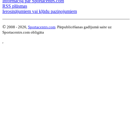
Informācija par Sportacentrs.com
RSS plūsmas
Ierosinājumiem vai kļūdu paziņojumiem
©
2008 - 2026,
Sportacentrs.com
. Pārpublicēšanas gadījumā saite uz
Sportacentrs.com obligāta