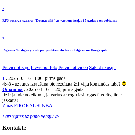
2
RFS nosargā uzvaru, "Daugavpilij" ar vārtiem izceļas 17 gadus vecs debitants
2
Rīgas un Virslīgas grandi pēc punktiem dodas uz Jelgavu un Daugavpili
Pievienot ziņu
Pievienot foto
Pievienot video
Sākt diskusiju
1
, 2025-03-16 11:06, pirms gada
4:48 - uzvaras izraušana pie rezultāta 2:1 viņa komandas labā?
Omamma
, 2025-03-16 11:20, pirms gada
tie ir jaunie noteikumi, ja vartus ar rogu iesit rigas favorits, tie ir
jaskaita!
Ziņas
EIROKAUSI
NBA
Pārslēgties uz pilno versiju ⊳
Kontakti: