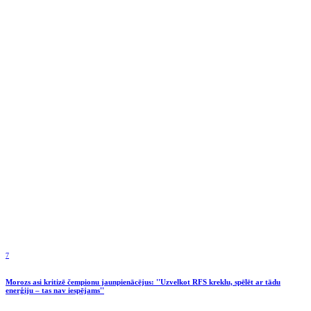
7
Morozs asi kritizē čempionu jaunpienācējus: ''Uzvelkot RFS kreklu, spēlēt ar tādu
enerģiju – tas nav iespējams''