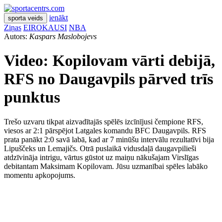
ienākt
sporta veids
Ziņas
EIROKAUSI
NBA
Autors:
Kaspars Maslobojevs
Video: Kopilovam vārti debijā,
RFS no Daugavpils pārved trīs
punktus
Trešo uzvaru tikpat aizvadītajās spēlēs izcīnījusi čempione RFS,
viesos ar 2:1 pārspējot Latgales komandu BFC Daugavpils. RFS
prata panākt 2:0 savā labā, kad ar 7 minūšu intervālu rezultatīvi bija
Lipuščeks un Lemajičs. Otrā puslaikā vidusdaļā daugavpilieši
atdzīvināja intrigu, vārtus gūstot uz maiņu nākušajam Virslīgas
debitantam Maksimam Kopilovam. Jūsu uzmanībai spēles labāko
momentu apkopojums.