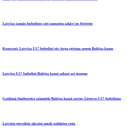
Latvijas jaunās futbolistes cieš pamatīgu sakāvi no fērietēm
Kontrasti: Latvijas U17 futbolisti pēc šerpa pēriena saņem Baltijas kausu
Latvijas U17 futbolisti Baltijas kausā sakauj arī igauņus
Gaidāmā finālturnīra saimnieki Baltijas kausā satriec Lietuvas U17 futbolistus
Latviešu pieveiktie ukraiņi sniedz palīdzīgu roku