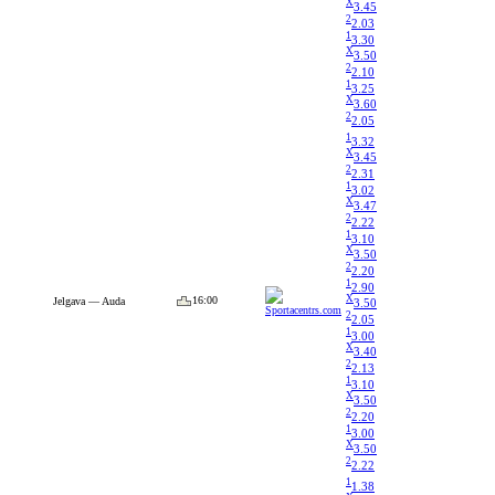
X
3.45
2
2.03
1
3.30
X
3.50
2
2.10
1
3.25
X
3.60
2
2.05
1
3.32
X
3.45
2
2.31
1
3.02
X
3.47
2
2.22
1
3.10
X
3.50
2
2.20
1
2.90
X
16:00
Jelgava — Auda
3.50
2
2.05
1
3.00
X
3.40
2
2.13
1
3.10
X
3.50
2
2.20
1
3.00
X
3.50
2
2.22
1
1.38