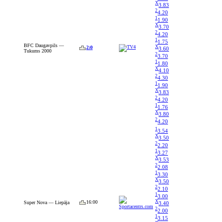
X
3.83
2
4.20
1
1.90
X
3.70
2
4.20
1
1.75
BFC Daugavpils —
X
2:0
3.60
Tukums 2000
2
3.70
1
1.80
X
4.10
2
4.30
1
1.90
X
3.83
2
4.20
1
1.76
X
3.80
2
4.20
1
3.54
X
3.50
2
2.20
1
3.27
X
3.53
2
2.08
1
3.30
X
3.50
2
2.10
1
3.00
X
16:00
Super Nova — Liepāja
3.40
2
2.00
1
3.15