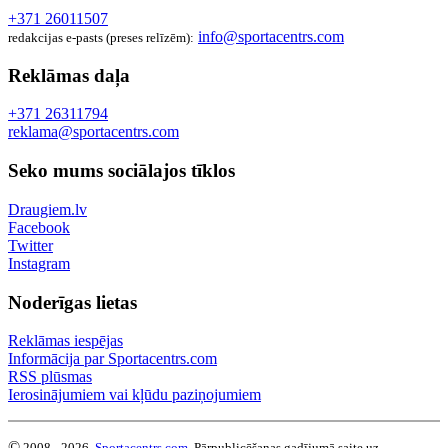
+371 26011507
info@sportacentrs.com
redakcijas e-pasts (preses relīzēm):
Reklāmas daļa
+371 26311794
reklama@sportacentrs.com
Seko mums sociālajos tīklos
Draugiem.lv
Facebook
Twitter
Instagram
Noderīgas lietas
Reklāmas iespējas
Informācija par Sportacentrs.com
RSS plūsmas
Ierosinājumiem vai kļūdu paziņojumiem
©
2008 - 2026,
Sportacentrs.com
. Pārpublicēšanas gadījumā saite uz