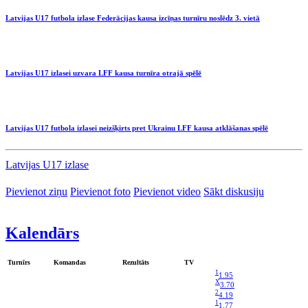
Latvijas U17 futbola izlase Federācijas kausa izcīņas turnīru noslēdz 3. vietā
Latvijas U17 izlasei uzvara LFF kausa turnīra otrajā spēlē
Latvijas U17 futbola izlasei neizšķirts pret Ukrainu LFF kausa atklāšanas spēlē
Latvijas U17 izlase
Pievienot ziņu
Pievienot foto
Pievienot video
Sākt diskusiju
Kalendārs
Turnīrs
Komandas
Rezultāts
TV
1
1.95
X
3.70
2
4.19
1
1.77