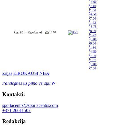
X
4.60
2
7.40
1
1.30
X
4.50
2
7.00
1
1.23
X
5.75
2
8.50
18:00
Riga FC — Ogre United
1
1.22
X
6.00
2
8.80
1
1.30
X
4.50
2
7.00
1
1.37
X
5.00
2
7.00
Ziņas
EIROKAUSI
NBA
Pārslēgties uz pilno versiju ⊳
Kontakti:
sportacentrs@sportacentrs.com
+371 26011507
Redakcija