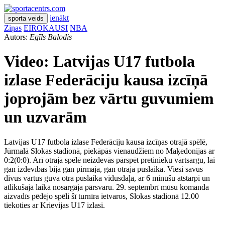
ienākt
sporta veids
Ziņas
EIROKAUSI
NBA
Autors:
Egīls Balodis
Video: Latvijas U17 futbola
izlase Federāciju kausa izcīņā
joprojām bez vārtu guvumiem
un uzvarām
Latvijas U17 futbola izlase Federāciju kausa izcīņas otrajā spēlē,
Jūrmalā Slokas stadionā, piekāpās vienaudžiem no Maķedonijas ar
0:2(0:0). Arī otrajā spēlē neizdevās pārspēt pretinieku vārtsargu, lai
gan izdevības bija gan pirmajā, gan otrajā puslaikā. Viesi savus
divus vārtus guva otrā puslaika vidusdaļā, ar 6 minūšu atstarpi un
atlikušajā laikā nosargāja pārsvaru. 29. septembrī mūsu komanda
aizvadīs pēdējo spēli šī turnīra ietvaros, Slokas stadionā 12.00
tiekoties ar Krievijas U17 izlasi.