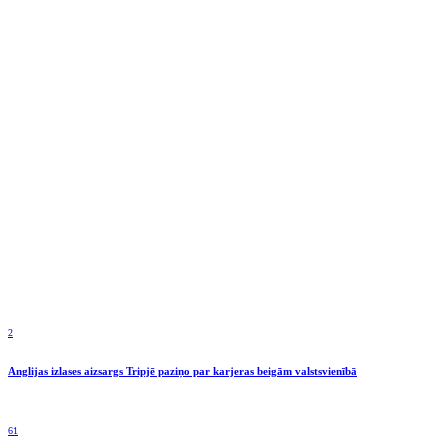
2
Anglijas izlases aizsargs Tripjē paziņo par karjeras beigām valstsvienībā
61