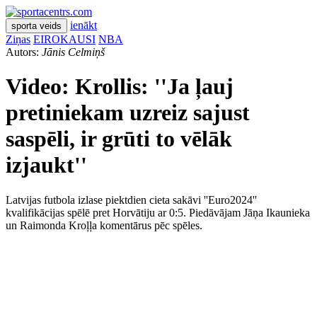
ienākt
sporta veids
Ziņas
EIROKAUSI
NBA
Autors:
Jānis Celmiņš
Video: Krollis: ''Ja ļauj
pretiniekam uzreiz sajust
saspēli, ir grūti to vēlāk
izjaukt''
Latvijas futbola izlase piektdien cieta sakāvi ''Euro2024''
kvalifikācijas spēlē pret Horvātiju ar 0:5. Piedāvājam Jāņa Ikaunieka
un Raimonda Kroļļa komentārus pēc spēles.