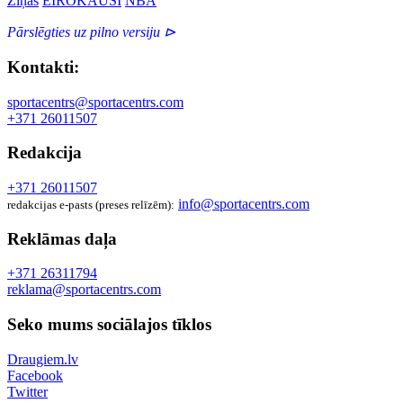
Ziņas
EIROKAUSI
NBA
Pārslēgties uz pilno versiju ⊳
Kontakti:
sportacentrs@sportacentrs.com
+371 26011507
Redakcija
+371 26011507
info@sportacentrs.com
redakcijas e-pasts (preses relīzēm):
Reklāmas daļa
+371 26311794
reklama@sportacentrs.com
Seko mums sociālajos tīklos
Draugiem.lv
Facebook
Twitter