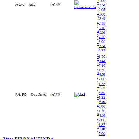
2.90
X
16:00
Jelgava — Auda
3.50
2
2.05
1
3.00
X
3.40
2
2.13
1
3.10
X
3.50
2
2.20
1
3.00
X
3.50
2
2.22
1
1.38
X
4.60
2
7.40
1
1.30
X
4.50
2
7.00
1
1.23
X
5.75
2
8.50
18:00
Riga FC — Ogre United
1
1.22
X
6.00
2
8.80
1
1.30
X
4.50
2
7.00
1
1.37
X
5.00
2
7.00