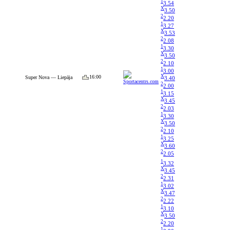
1
3.54
X
3.50
2
2.20
1
3.27
X
3.53
2
2.08
1
3.30
X
3.50
2
2.10
1
3.00
X
16:00
Super Nova — Liepāja
3.40
2
2.00
1
3.15
X
3.45
2
2.03
1
3.30
X
3.50
2
2.10
1
3.25
X
3.60
2
2.05
1
3.32
X
3.45
2
2.31
1
3.02
X
3.47
2
2.22
1
3.10
X
3.50
2
2.20
1