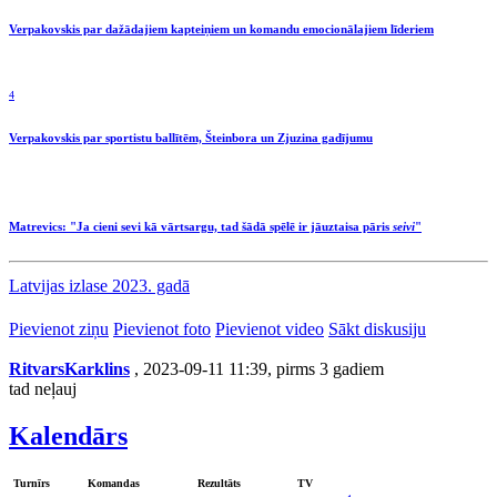
Verpakovskis par dažādajiem kapteiņiem un komandu emocionālajiem līderiem
4
Verpakovskis par sportistu ballītēm, Šteinbora un Zjuzina gadījumu
Matrevics: "Ja cieni sevi kā vārtsargu, tad šādā spēlē ir jāuztaisa pāris
seivi
"
Latvijas izlase 2023. gadā
Pievienot ziņu
Pievienot foto
Pievienot video
Sākt diskusiju
RitvarsKarklins
, 2023-09-11 11:39, pirms 3 gadiem
tad neļauj
Kalendārs
Turnīrs
Komandas
Rezultāts
TV