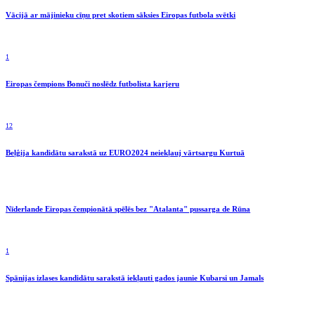
Vācijā ar mājinieku cīņu pret skotiem sāksies Eiropas futbola svētki
1
Eiropas čempions Bonuči noslēdz futbolista karjeru
12
Beļģija kandidātu sarakstā uz EURO2024 neiekļauj vārtsargu Kurtuā
Nīderlande Eiropas čempionātā spēlēs bez "Atalanta" pussarga de Rūna
1
Spānijas izlases kandidātu sarakstā iekļauti gados jaunie Kubarsi un Jamals