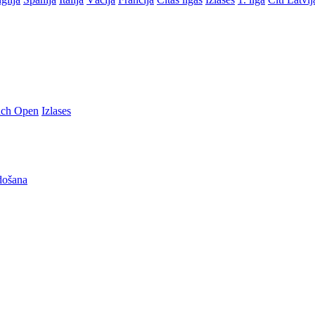
nch Open
Izlases
došana