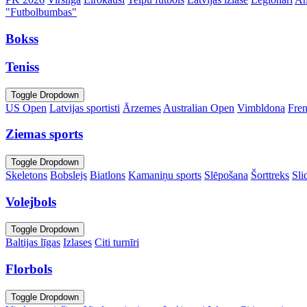
"Futbolbumbas"
Bokss
Teniss
Toggle Dropdown
US Open
Latvijas sportisti
Ārzemes
Australian Open
Vimbldona
Fre
Ziemas sports
Toggle Dropdown
Skeletons
Bobslejs
Biatlons
Kamaniņu sports
Slēpošana
Šorttreks
Sli
Volejbols
Toggle Dropdown
Baltijas līgas
Izlases
Citi turnīri
Florbols
Toggle Dropdown