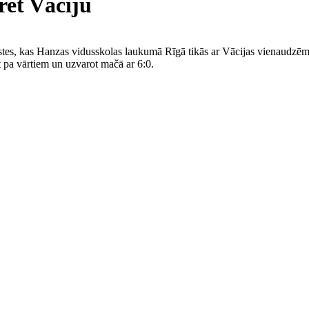
ret Vāciju
istes, kas Hanzas vidusskolas laukumā Rīgā tikās ar Vācijas vienaudzēm
st pa vārtiem un uzvarot mačā ar 6:0.