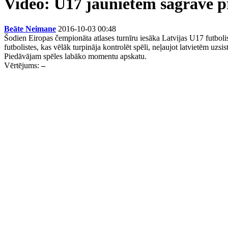
Video: U17 jaunietēm sagrāve p
Beāte Neimane
2016-10-03 00:48
Šodien Eiropas čempionāta atlases turnīru iesāka Latvijas U17 futbol
futbolistes, kas vēlāk turpināja kontrolēt spēli, neļaujot latvietēm uzsi
Piedāvājam spēles labāko momentu apskatu.
Vērtējums:
–