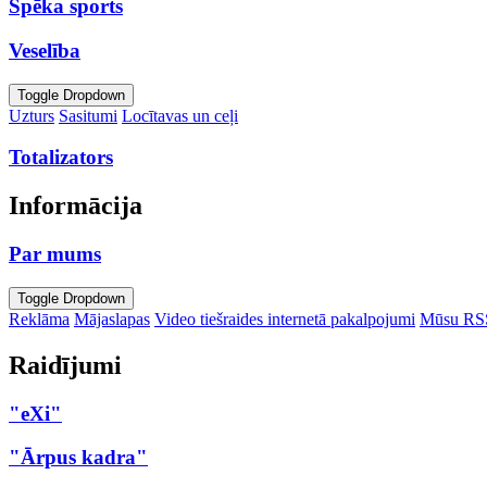
Spēka sports
Veselība
Toggle Dropdown
Uzturs
Sasitumi
Locītavas un ceļi
Totalizators
Informācija
Par mums
Toggle Dropdown
Reklāma
Mājaslapas
Video tiešraides internetā pakalpojumi
Mūsu RS
Raidījumi
"eXi"
"Ārpus kadra"