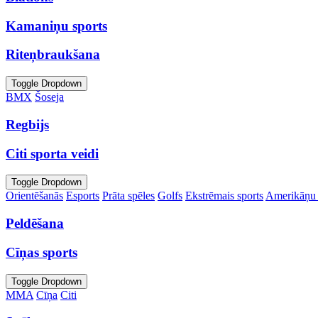
Kamaniņu sports
Riteņbraukšana
Toggle Dropdown
BMX
Šoseja
Regbijs
Citi sporta veidi
Toggle Dropdown
Orientēšanās
Esports
Prāta spēles
Golfs
Ekstrēmais sports
Amerikāņu 
Peldēšana
Cīņas sports
Toggle Dropdown
MMA
Cīņa
Citi