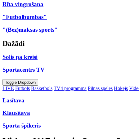
Rīta vingrošana
"Futbolbumbas"
"(Bez)maksas sports"
Dažādi
Solis pa kreisi
Sportacentrs TV
Toggle Dropdown
LIVE
Futbols
Basketbols
TV4 programma
Pilnas spēles
Hokejs
Video
Lasītava
Klausītava
Sporta špikeris