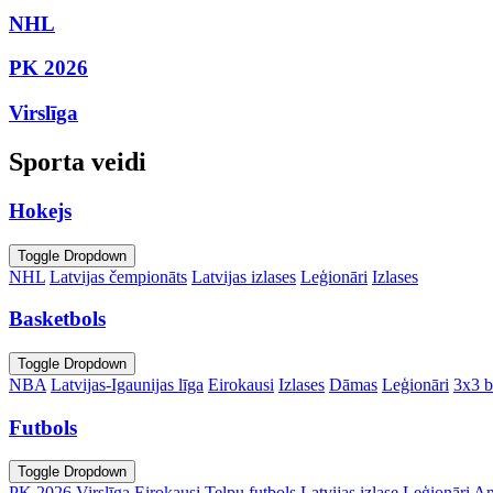
NHL
PK 2026
Virslīga
Sporta veidi
Hokejs
Toggle Dropdown
NHL
Latvijas čempionāts
Latvijas izlases
Leģionāri
Izlases
Basketbols
Toggle Dropdown
NBA
Latvijas-Igaunijas līga
Eirokausi
Izlases
Dāmas
Leģionāri
3x3 b
Futbols
Toggle Dropdown
PK 2026
Virslīga
Eirokausi
Telpu futbols
Latvijas izlase
Leģionāri
An