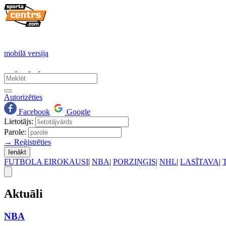
mobilā versija
Autorizēties
Facebook
Google
Lietotājs:
Parole:
→ Reģistrēties
Ienākt
FUTBOLA EIROKAUSI
|
NBA
|
PORZIŅĢIS
|
NHL
|
LASĪTAVA
|
Aktuāli
NBA