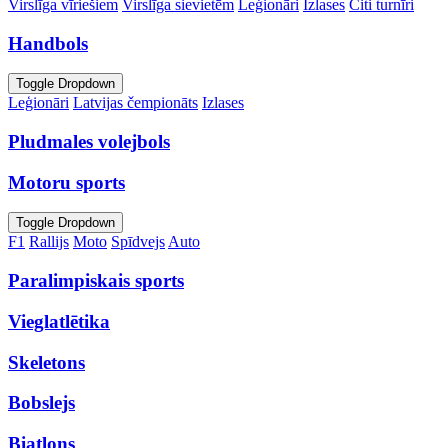
Virslīga vīriešiem
Virslīga sievietēm
Leģionāri
Izlases
Citi turnīri
Handbols
Toggle Dropdown
Leģionāri
Latvijas čempionāts
Izlases
Pludmales volejbols
Motoru sports
Toggle Dropdown
F1
Rallijs
Moto
Spīdvejs
Auto
Paralimpiskais sports
Vieglatlētika
Skeletons
Bobslejs
Biatlons