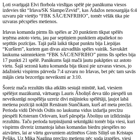
Ļoti svarīgajā Elvi florbola virslīgas spēlē pie panākuma viesos
izdevies tikt “Irlava/SK Slampe/Zevid”, kas Ādažos nenosargāja 6:4
uzvaru pār vietējo “FBK SĀC/ENFRIHO”, tomēr vēlāk tika pie
uzvaras pēcspēles metienos.
Irlavas komanda pirms šīs spēles ar 20 punktiem tikpat spēlēs
ieņēma astoto vietu, jau par septiņiem punktiem atpaliekot no
septītās pozīcijas. Tajā pašā laikā tikpat punktu bija Liepājas
“Kuršiem”, kuriem gan divas aizvadītās spēles vairāk. Savukārt
laukuma saimniekiem “FBK SĀC/ENFRIHO” pirms šīs spēles bija
17 punkti 21 spēlē. Panākums šajā mačā ļautu pakāpties uz astoto
vietu. Šajā sezonā katra komanda bija tikusi pie uzvaras viesos, jo
ādažnieki vispirms pārveda 7:4 uzvaru no Irlavas, bet pēc tam savās
mājās cieta bezcerīgu neveiksmi ar 3:10.
Šoreiz mača rezultāts tika atklāts sestajā minūtē, kad, viesiem
spēlējot mazākumā, vārtsargs Lauris Āboliņš deva tālo piespēli un
neveiksmīgi nospēlēja uzreiz divi mājinieku spēlētāji, ļaujot labā
metiena pozīcijā nokļūt Renāram Stančikam, kurš arī meta precīzi.
Perioda vidū Dēvids Osītis no laukuma vidus izdarīja precīzu
piespēli Kristeram Orlovam, kurš pārspēja Āboliņu un izlīdzināja
rezultātu. Taču perioda turpinājumā sekmīgāki tomēr bija viesi, kuri
vispirms divreiz izmantoja labas komandas biedru piespēles no
aizvārtes, lai ar vārtu guvumiem atzīmētos Gints Siliņš un Kristaps
Pešiks. Uz Mika Nagliņa precīzo metienu pēc soda izspēles, viesi