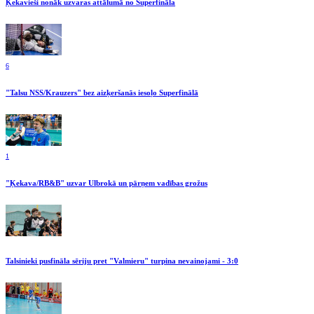
Ķekavieši nonāk uzvaras attālumā no Superfināla
6
"Talsu NSS/Krauzers" bez aizķeršanās iesoļo Superfinālā
1
"Ķekava/RB&B" uzvar Ulbrokā un pārņem vadības grožus
Talsinieki pusfināla sēriju pret "Valmieru" turpina nevainojami - 3:0