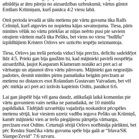
atbildēja ar ātru pāreju no aizsardzības uzbrukumā, vārtus gūstot
Emīlam Krūmiņam, kurš panāca 4:2 viesu labā.
Otrā perioda ievadā ar tālu metienu pie vārtu guvuma tika Ralfs
Celmiņš, kurš atguvies no nopietna kājas savainojuma. Tiesa, pāris
minūtes vēlāk no vārtu priekšas ar nūjas neērto pusi pie saviem
otrajiem vārtiem mačā tika Pešiks, bet viens no viesu “bullīšu”
izpildītājiem Kristers Orlovs sev uzticēto iespēju neizmantoja.
Tiesa, Orlovs jau trešā perioda viducī bija precīzs, deficītu sadeldējot
līdz 4:5. Prieki gan bija gaužām īsi, kad mājinieki pavirši nospēlēja
aizsardzībā, ļaujot Kasparam Klameram nonākt aci pret aci ar
vārtsargu un atjaunot divu vārtu pārsvaru. Mājinieki gan negrasījās
padoties, desmit minūtes pirms pamatlaika beigām precīzam ar
metienu no distances esot Rolandam Gustavam Vaivadam, bet vēl
pēc mirkļa aci pret aci izrāvās kapteinis Osītis, panākot 6:6.
Lai gan jāspēlē bija vēl gana daudz, atlikušajā laikā komandas pie
vārtu guvumiem vairs netika ne pamatlaikā, ne 10 minūšu
papildlaikā. Tādējādi uzvarētāju vajadzēja noskaidrot pēcspēles
metienu sērijā, kur viesiem uzreiz vadību ieguva Pešiks un Krūmiņš,
kamēr mājinieki vien ar trešo piegājienu pārspēja vārtsargu,
precīzam esot Osītim. Ceturtajā sērijā Orlovs norībināja pārliktni, bet
pēc Renāra Stančika vārtu guvuma spēle bija galā ar “Irlava/SK
Slampe/Zevid” 7:6 uzvaru.