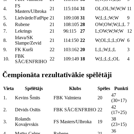
FS
4.
21
115:104
31
OL;OL;W;W;W
11
Masters/Ulbroka
5.
Lielvārde/FatPipe
21
109:108
31
W;L;L;W;W
9
6.
Rubene
21
108:105
28
OW;OW;W;L;L
7
7.
Lekrings
21
96:115
27
L;OW;W;W;W
12
Irlava/SK
8.
21
114:150
22
W;OL;L;L;OW
6
Slampe/Zevid
9.
FK Kurši
22
103:162
20
L;L;W;L;L
3
FBK
10.
22
109:149
18
W;L;L;L;OL
4
SĀC/ENFRIHO
Čempionāta rezultatīvākie spēlētāji
Vieta
Spēlētājs
Klubs
Spēles
Punkti
47
1.
Kevins Šmits
FBK Valmiera
20
(30+17)
42
2.
Dēvids Osītis
FBK SĀC/ENFRIHO
22
(17+25)
Rolands
38
3.
FS Masters/Ulbroka
19
Kovaļevskis
(23+15)
36
4.
Matīss Celms
Rubene
21