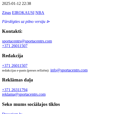
2025-01-12 22:38
Ziņas
EIROKAUSI
NBA
Pārslēgties uz pilno versiju ⊳
Kontakti:
sportacentrs@sportacentrs.com
+371 26011507
Redakcija
+371 26011507
info@sportacentrs.com
redakcijas e-pasts (preses relīzēm):
Reklāmas daļa
+371 26311794
reklama@sportacentrs.com
Seko mums sociālajos tīklos