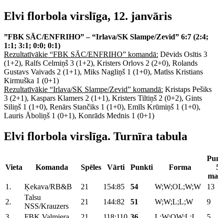
Elvi florbola virslīga, 12. janvāris
”FBK SĀC/ENFRIHO” – “Irlava/SK Slampe/Zevid” 6:7 (2:4;
1:1; 3:1; 0:0; 0:1)
Rezultatīvākie “FBK SĀC/ENFRIHO” komandā:
Dēvids Osītis 3
(1+2), Ralfs Celmiņš 3 (1+2), Kristers Orlovs 2 (2+0), Rolands
Gustavs Vaivads 2 (1+1), Miks Nagliņš 1 (1+0), Matīss Kristians
Kirmuška 1 (0+1)
Rezultatīvākie “Irlava/SK Slampe/Zevid” komandā:
Kristaps Pešiks
3 (2+1), Kaspars Klamers 2 (1+1), Kristers Tiltiņš 2 (0+2), Gints
Siliņš 1 (1+0), Renārs Stančiks 1 (1+0), Emīls Krūmiņš 1 (1+0),
Lauris Āboliņš 1 (0+1), Konrāds Mednis 1 (0+1)
Elvi florbola virslīga. Turnīra tabula
Pun
Vieta
Komanda
Spēles
Vārti
Punkti
Forma
ma
1.
Ķekava/RB&B
21
154:85
54
W;W;OL;W;W
13
Talsu
2.
21
144:82
51
W;W;L;L;W
9
NSS/Krauzers
3.
FBK Valmiera
21
118:110
36
L;W;OW;L;L
5