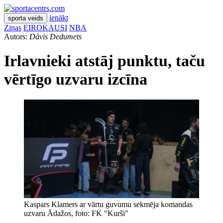
ienākt
sporta veids
Ziņas
EIROKAUSI
NBA
Autors:
Dāvis Dedumets
Irlavnieki atstāj punktu, taču
vērtīgo uzvaru izcīna
Kaspars Klamers ar vārtu guvumu sekmēja komandas
uzvaru Ādažos, foto: FK "Kurši"