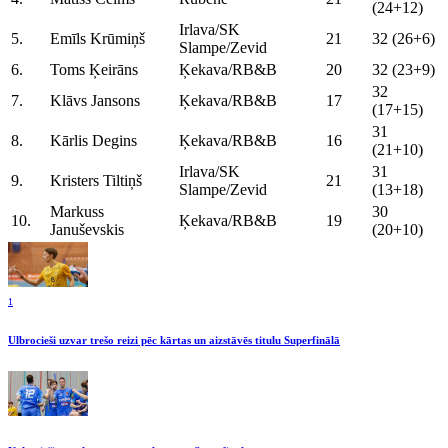
(24+12)
Irlava/SK
5.
Emīls Krūmiņš
21
32 (26+6)
Slampe/Zevid
6.
Toms Ķeirāns
Ķekava/RB&B
20
32 (23+9)
32
7.
Klāvs Jansons
Ķekava/RB&B
17
(17+15)
31
8.
Kārlis Degins
Ķekava/RB&B
16
(21+10)
Irlava/SK
31
9.
Kristers Tiltiņš
21
Slampe/Zevid
(13+18)
Markuss
30
10.
Ķekava/RB&B
19
Januševskis
(20+10)
1
Ulbrocieši uzvar trešo reizi pēc kārtas un aizstāvēs titulu Superfinālā