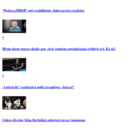
“Ķekava/RB&B” spēj reabilitēties, līdzsvarojot rezultātu
4
Bērnu skaits sporta skolās aug, taču jauniešu aptaukošanās rādītāji arī. Kā tā?
6
„Lielvārde“ rezultatīvā spēlē revanšējas „Irlavai“
Līderu divcīņā Talsu florbolisti atkārtoti uzvar čempionus