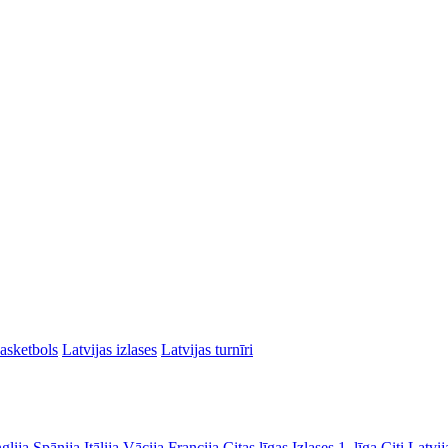
asketbols
Latvijas izlases
Latvijas turnīri
glija
Spānija
Itālija
Vācija
Francija
Citas līgas
Izlases
1. līga
Citi Latvij