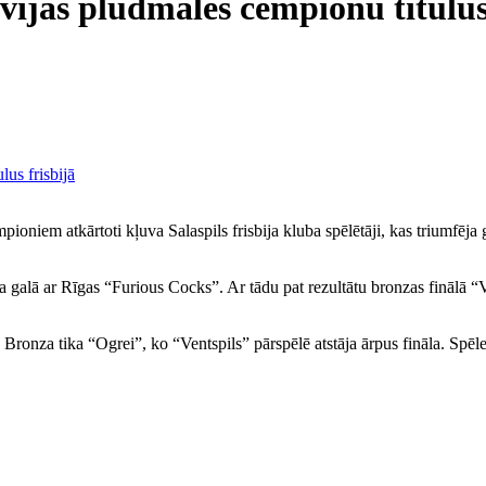
ijas pludmales čempionu titulus 
ioniem atkārtoti kļuva Salaspils frisbija kluba spēlētāji, kas triumfēja g
ika galā ar Rīgas “Furious Cocks”. Ar tādu pat rezultātu bronzas finālā “
 Bronza tika “Ogrei”, ko “Ventspils” pārspēlē atstāja ārpus fināla. Spēle