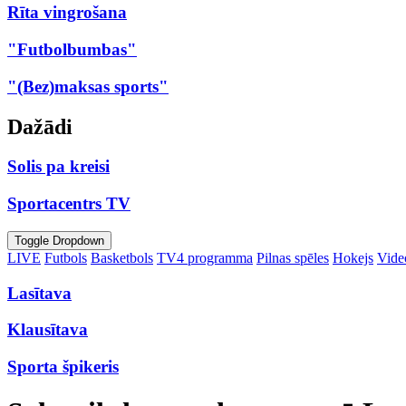
Rīta vingrošana
"Futbolbumbas"
"(Bez)maksas sports"
Dažādi
Solis pa kreisi
Sportacentrs TV
Toggle Dropdown
LIVE
Futbols
Basketbols
TV4 programma
Pilnas spēles
Hokejs
Video
Lasītava
Klausītava
Sporta špikeris