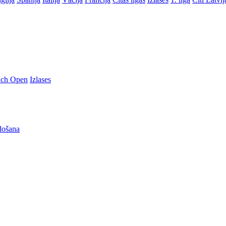
nch Open
Izlases
došana