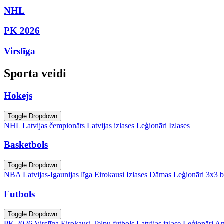
NHL
PK 2026
Virslīga
Sporta veidi
Hokejs
Toggle Dropdown
NHL
Latvijas čempionāts
Latvijas izlases
Leģionāri
Izlases
Basketbols
Toggle Dropdown
NBA
Latvijas-Igaunijas līga
Eirokausi
Izlases
Dāmas
Leģionāri
3x3 b
Futbols
Toggle Dropdown
PK 2026
Virslīga
Eirokausi
Telpu futbols
Latvijas izlase
Leģionāri
An