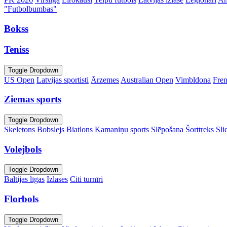
"Futbolbumbas"
Bokss
Teniss
Toggle Dropdown
US Open
Latvijas sportisti
Ārzemes
Australian Open
Vimbldona
Fre
Ziemas sports
Toggle Dropdown
Skeletons
Bobslejs
Biatlons
Kamaniņu sports
Slēpošana
Šorttreks
Sli
Volejbols
Toggle Dropdown
Baltijas līgas
Izlases
Citi turnīri
Florbols
Toggle Dropdown