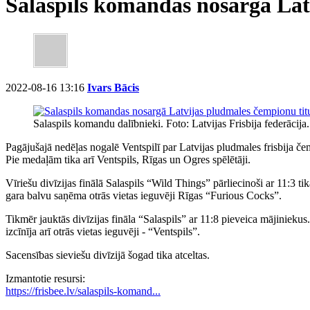
Salaspils komandas nosargā Latv
2022-08-16 13:16
Ivars Bācis
Salaspils komandu dalībnieki. Foto: Latvijas Frisbija federācija.
Pagājušajā nedēļas nogalē Ventspilī par Latvijas pludmales frisbija čemp
Pie medaļām tika arī Ventspils, Rīgas un Ogres spēlētāji.
Vīriešu divīzijas finālā Salaspils “Wild Things” pārliecinoši ar 11:3 t
gara balvu saņēma otrās vietas ieguvēji Rīgas “Furious Cocks”.
Tikmēr jauktās divīzijas fināla “Salaspils” ar 11:8 pieveica mājiniekus.
izcīnīja arī otrās vietas ieguvēji - “Ventspils”.
Sacensības sieviešu divīzijā šogad tika atceltas.
Izmantotie resursi:
https://frisbee.lv/salaspils-komand...