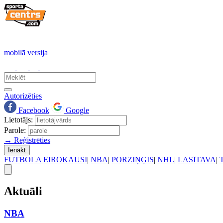
mobilā versija
Autorizēties
Facebook
Google
Lietotājs:
Parole:
→ Reģistrēties
Ienākt
FUTBOLA EIROKAUSI
|
NBA
|
PORZIŅĢIS
|
NHL
|
LASĪTAVA
|
Aktuāli
NBA