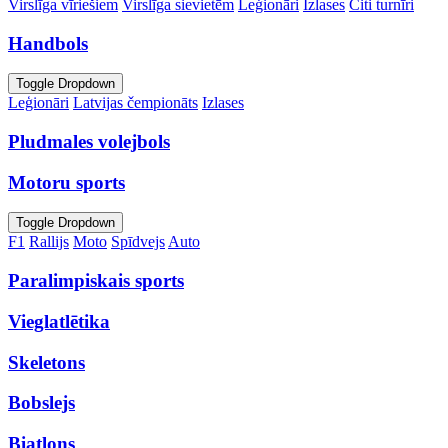
Virslīga vīriešiem
Virslīga sievietēm
Leģionāri
Izlases
Citi turnīri
Handbols
Toggle Dropdown
Leģionāri
Latvijas čempionāts
Izlases
Pludmales volejbols
Motoru sports
Toggle Dropdown
F1
Rallijs
Moto
Spīdvejs
Auto
Paralimpiskais sports
Vieglatlētika
Skeletons
Bobslejs
Biatlons