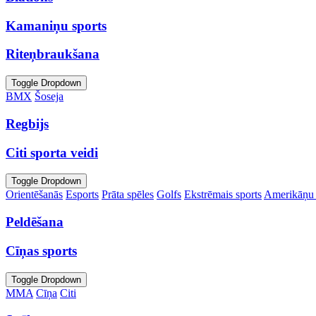
Kamaniņu sports
Riteņbraukšana
Toggle Dropdown
BMX
Šoseja
Regbijs
Citi sporta veidi
Toggle Dropdown
Orientēšanās
Esports
Prāta spēles
Golfs
Ekstrēmais sports
Amerikāņu 
Peldēšana
Cīņas sports
Toggle Dropdown
MMA
Cīņa
Citi