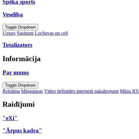
Spēka sports
Veselība
Toggle Dropdown
Uzturs
Sasitumi
Locītavas un ceļi
Totalizators
Informācija
Par mums
Toggle Dropdown
Reklāma
Mājaslapas
Video tiešraides internetā pakalpojumi
Mūsu RS
Raidījumi
"eXi"
"Ārpus kadra"