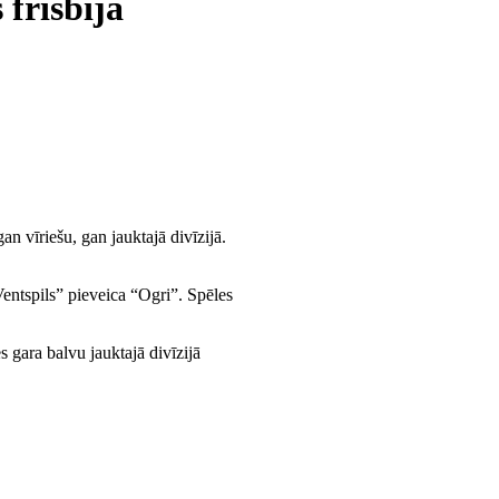
frisbijā
an vīriešu, gan jauktajā divīzijā.
Ventspils” pieveica “Ogri”. Spēles
s gara balvu jauktajā divīzijā