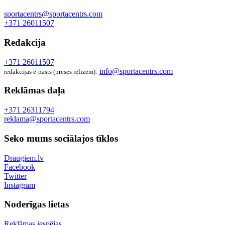
sportacentrs@sportacentrs.com
+371 26011507
Redakcija
+371 26011507
info@sportacentrs.com
redakcijas e-pasts (preses relīzēm):
Reklāmas daļa
+371 26311794
reklama@sportacentrs.com
Seko mums sociālajos tīklos
Draugiem.lv
Facebook
Twitter
Instagram
Noderīgas lietas
Reklāmas iespējas