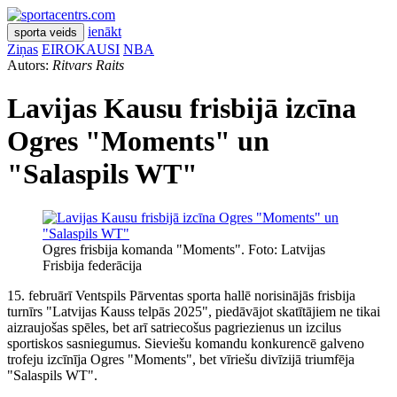
ienākt
sporta veids
Ziņas
EIROKAUSI
NBA
Autors:
Ritvars Raits
Lavijas Kausu frisbijā izcīna
Ogres "Moments" un
"Salaspils WT"
Ogres frisbija komanda "Moments". Foto: Latvijas
Frisbija federācija
15. februārī Ventspils Pārventas sporta hallē norisinājās frisbija
turnīrs "Latvijas Kauss telpās 2025", piedāvājot skatītājiem ne tikai
aizraujošas spēles, bet arī satriecošus pagriezienus un izcilus
sportiskos sasniegumus. Sieviešu komandu konkurencē galveno
trofeju izcīnīja Ogres "Moments", bet vīriešu divīzijā triumfēja
"Salaspils WT".