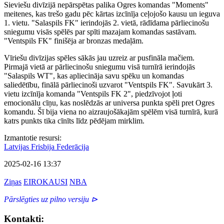
Sieviešu divīzijā nepārspētas palika Ogres komandas "Moments"
meitenes, kas trešo gadu pēc kārtas izcīnīja ceļojošo kausu un ieguva
1. vietu. "Salaspils FK" ierindojās 2. vietā, rādīdama pārliecinošu
sniegumu visās spēlēs par spīti mazajam komandas sastāvam.
"Ventspils FK" finišēja ar bronzas medaļām.
Vīriešu divīzijas spēles sākās jau uzreiz ar pusfināla mačiem.
Pirmajā vietā ar pārliecinošu sniegumu visā turnīrā ierindojās
"Salaspils WT", kas apliecināja savu spēku un komandas
saliedētību, finālā pārliecinoši uzvarot "Ventspils FK". Savukārt 3.
vietu izcīnīja komanda "Ventspils FK 2", piedzīvojot ļoti
emocionālu cīņu, kas noslēdzās ar universa punkta spēli pret Ogres
komandu. Šī bija viena no aizraujošākajām spēlēm visā turnīrā, kurā
katrs punkts tika cīnīts līdz pēdējam mirklim.
Izmantotie resursi:
Latvijas Frisbija Federācija
2025-02-16 13:37
Ziņas
EIROKAUSI
NBA
Pārslēgties uz pilno versiju ⊳
Kontakti: