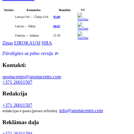
Turnīrs
Komandas
Rezultāts
TV
Latvija U16 — Čehija U16
95:80
Latvija — Itālija
68:82
Francija — Spānija
21:30
Ziņas
EIROKAUSI
NBA
Pārslēgties uz pilno versiju ⊳
Kontakti:
sportacentrs@sportacentrs.com
+371 26011507
Redakcija
+371 26011507
info@sportacentrs.com
redakcijas e-pasts (preses relīzēm):
Reklāmas daļa
+371 26311794