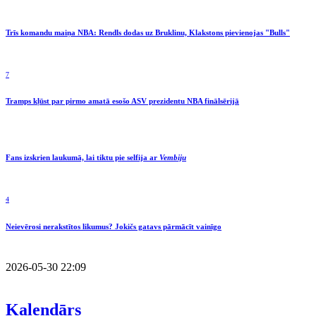
Trīs komandu maiņa NBA: Rendls dodas uz Bruklinu, Klakstons pievienojas "Bulls"
7
Tramps kļūst par pirmo amatā esošo ASV prezidentu NBA finālsērijā
Fans izskrien laukumā, lai tiktu pie selfija ar
Vembiju
4
Neievērosi nerakstītos likumus? Jokičs gatavs pārmācīt vainīgo
2026-05-30 22:09
Kalendārs