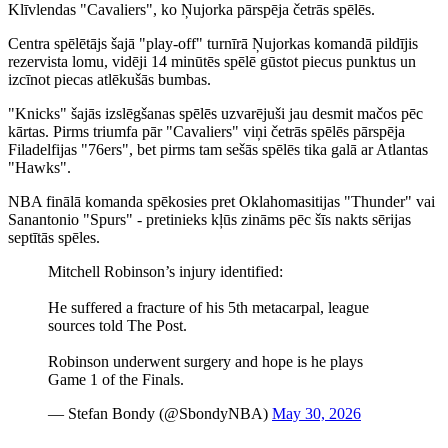
Klīvlendas "Cavaliers", ko Ņujorka pārspēja četrās spēlēs.
Centra spēlētājs šajā "play-off" turnīrā Ņujorkas komandā pildījis
rezervista lomu, vidēji 14 minūtēs spēlē gūstot piecus punktus un
izcīnot piecas atlēkušās bumbas.
"Knicks" šajās izslēgšanas spēlēs uzvarējuši jau desmit mačos pēc
kārtas. Pirms triumfa pār "Cavaliers" viņi četrās spēlēs pārspēja
Filadelfijas "76ers", bet pirms tam sešās spēlēs tika galā ar Atlantas
"Hawks".
NBA finālā komanda spēkosies pret Oklahomasitijas "Thunder" vai
Sanantonio "Spurs" - pretinieks kļūs zināms pēc šīs nakts sērijas
septītās spēles.
Mitchell Robinson’s injury identified:
He suffered a fracture of his 5th metacarpal, league
sources told The Post.
Robinson underwent surgery and hope is he plays
Game 1 of the Finals.
— Stefan Bondy (@SbondyNBA)
May 30, 2026