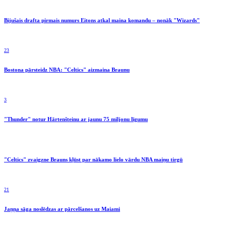
Bijušais drafta pirmais numurs Eitons atkal maina komandu – nonāk "Wizards"
23
Bostona pārsteidz NBA: "Celtics" aizmaina Braunu
3
"Thunder" notur Hārtenšteinu ar jaunu 75 miljonu līgumu
"Celtics" zvaigzne Brauns kļūst par nākamo lielo vārdu NBA maiņu tirgū
21
Jaņņa sāga noslēdzas ar pārcelšanos uz Maiami