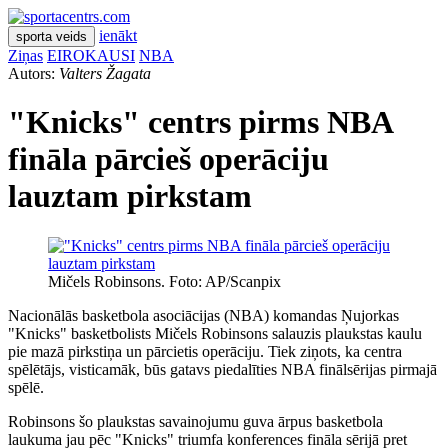
ienākt
sporta veids
Ziņas
EIROKAUSI
NBA
Autors:
Valters Žagata
"Knicks" centrs pirms NBA
fināla pārcieš operāciju
lauztam pirkstam
Mičels Robinsons. Foto: AP/Scanpix
Nacionālās basketbola asociācijas (NBA) komandas Ņujorkas
"Knicks" basketbolists Mičels Robinsons salauzis plaukstas kaulu
pie mazā pirkstiņa un pārcietis operāciju. Tiek ziņots, ka centra
spēlētājs, visticamāk, būs gatavs piedalīties NBA finālsērijas pirmajā
spēlē.
Robinsons šo plaukstas savainojumu guva ārpus basketbola
laukuma jau pēc "Knicks" triumfa konferences fināla sērijā pret