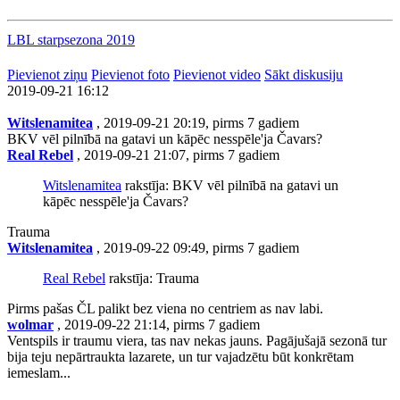
LBL starpsezona 2019
Pievienot ziņu
Pievienot foto
Pievienot video
Sākt diskusiju
2019-09-21 16:12
Witslenamitea
, 2019-09-21 20:19, pirms 7 gadiem
BKV vēl pilnībā na gatavi un kāpēc nesspēle'ja Čavars?
Real Rebel
, 2019-09-21 21:07, pirms 7 gadiem
Witslenamitea
rakstīja: BKV vēl pilnībā na gatavi un
kāpēc nesspēle'ja Čavars?
Trauma
Witslenamitea
, 2019-09-22 09:49, pirms 7 gadiem
Real Rebel
rakstīja: Trauma
Pirms pašas ČL palikt bez viena no centriem as nav labi.
wolmar
, 2019-09-22 21:14, pirms 7 gadiem
Ventspils ir traumu viera, tas nav nekas jauns. Pagājušajā sezonā tur
bija teju nepārtraukta lazarete, un tur vajadzētu būt konkrētam
iemeslam...