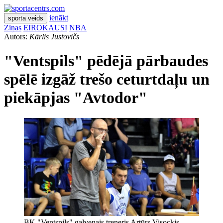
ienākt
sporta veids
Ziņas
EIROKAUSI
NBA
Autors:
Kārlis Justovičs
"Ventspils" pēdējā pārbaudes
spēlē izgāž trešo ceturtdaļu un
piekāpjas "Avtodor"
BK "Ventspils" galvenais treneris Artūrs Visockis-