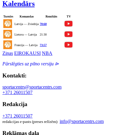
Kalendārs
Turnīrs
Komandas
Rezultāts
TV
Latvija — Zviedrija
70:60
Lietuva — Latvija
21:30
Francija — Latvija
73:57
Ziņas
EIROKAUSI
NBA
Pārslēgties uz pilno versiju ⊳
Kontakti:
sportacentrs@sportacentrs.com
+371 26011507
Redakcija
+371 26011507
info@sportacentrs.com
redakcijas e-pasts (preses relīzēm):
Reklāmas daļa