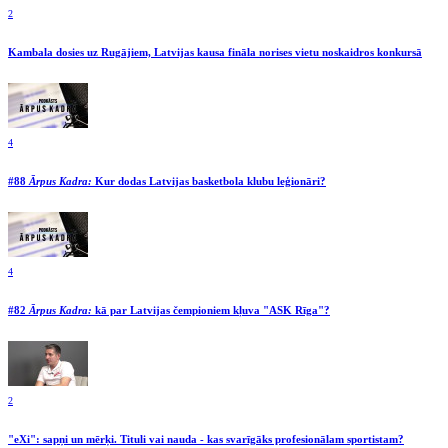
2
Kambala dosies uz Rugājiem, Latvijas kausa fināla norises vietu noskaidros konkursā
4
#88
Ārpus Kadra:
Kur dodas Latvijas basketbola klubu leģionāri?
4
#82
Ārpus Kadra:
kā par Latvijas čempioniem kļuva "ASK Rīga"?
2
"eXi": sapņi un mērķi. Tituli vai nauda - kas svarīgāks profesionālam sportistam?