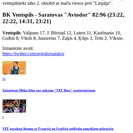
ventspilnieki sāks 2. oktobrī ar maču viesos pret "Liepāju".
BK Ventspils - Saratovas "Avtodor" 82:96 (23:22,
22:22, 14:31, 23:21)
Ventspils
: Vašpuns 17, J. Bērziņš 12, Luters 11, Kaufmanis 10,
Gulbis 8, Vītols 8, Jaunzems 7, Zaķis 4, Ķilps 3, Teits 2, Vīksne.
Izmantotie avoti:
https://twitter.com/avtodorsaratov
20
Talantīgais Miška kļūst par nākamo ''VEF Rīga'' pastiprinājumu
3
VEF paraksta līgumu ar Francijā un Grieķijā spēlējušu amerikāņu uzbrucēju