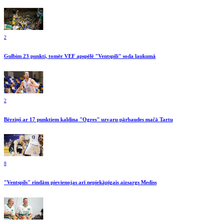
2
Gulbim 23 punkti, tomēr VEF apspēlē "Ventspili" soda laukumā
2
Bērziņš ar 17 punktiem kaldina "Ogres" uzvaru pārbaudes mačā Tartu
8
"Ventspils" rindām pievienojas arī nepiekāpīgais aizsargs Mediss