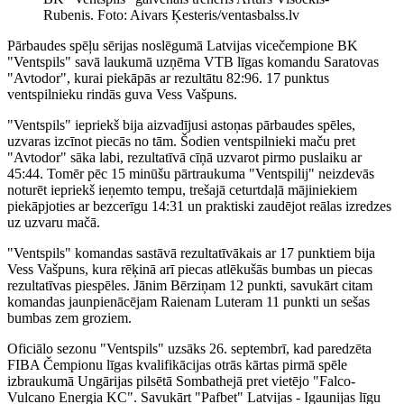
Rubenis. Foto: Aivars Ķesteris/ventasbalss.lv
Pārbaudes spēļu sērijas noslēgumā Latvijas vicečempione BK
"Ventspils" savā laukumā uzņēma VTB līgas komandu Saratovas
"Avtodor", kurai piekāpās ar rezultātu 82:96. 17 punktus
ventspilnieku rindās guva Vess Vašpuns.
"Ventspils" iepriekš bija aizvadījusi astoņas pārbaudes spēles,
uzvaras izcīnot piecās no tām. Šodien ventspilnieki maču pret
"Avtodor" sāka labi, rezultatīvā cīņā uzvarot pirmo puslaiku ar
45:44. Tomēr pēc 15 minūšu pārtraukuma "Ventspilij" neizdevās
noturēt iepriekš ieņemto tempu, trešajā ceturtdaļā mājiniekiem
piekāpjoties ar bezcerīgu 14:31 un praktiski zaudējot reālas izredzes
uz uzvaru mačā.
"Ventspils" komandas sastāvā rezultatīvākais ar 17 punktiem bija
Vess Vašpuns, kura rēķinā arī piecas atlēkušās bumbas un piecas
rezultatīvas piespēles. Jānim Bērziņam 12 punkti, savukārt citam
komandas jaunpienācējam Raienam Luteram 11 punkti un sešas
bumbas zem groziem.
Oficiālo sezonu "Ventspils" uzsāks 26. septembrī, kad paredzēta
FIBA Čempionu līgas kvalifikācijas otrās kārtas pirmā spēle
izbraukumā Ungārijas pilsētā Sombathejā pret vietējo "Falco-
Vulcano Energia KC". Savukārt "Pafbet" Latvijas - Igaunijas līgu