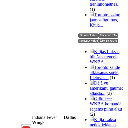
treniņnometnes...
(1)
Toronto izziņo
jaunos līgumus,
Kitija...
Kitijas Laksas
bijušais treneris
WNBA...
Toronto zaudē
atklāšanas spēlē,
Lietuvas...
(1)
Déjà vu
amerikāņu gaumē:
atlaista...
(2)
Grūtniece
WNBA komandā
saņems pilnu algu
(2)
Indiana Fever —
Dallas
Kitija Laksa
Wings
netiek iekļauta