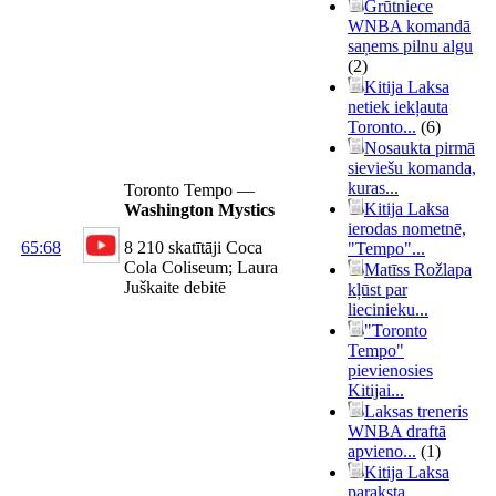
Grūtniece
WNBA komandā
saņems pilnu algu
(2)
Kitija Laksa
netiek iekļauta
Toronto...
(6)
Nosaukta pirmā
sieviešu komanda,
kuras...
Toronto Tempo —
Kitija Laksa
Washington Mystics
ierodas nometnē,
65:68
8 210 skatītāji Coca
"Tempo"...
Cola Coliseum; Laura
Matīss Rožlapa
Juškaite debitē
kļūst par
liecinieku...
"Toronto
Tempo"
pievienosies
Kitijai...
Laksas treneris
WNBA draftā
apvieno...
(1)
Kitija Laksa
paraksta