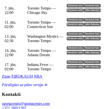
7. jūn,
Toronto Tempo —
22:00
Chicago Sky
11. jūn,
Toronto Tempo —
02:00
Connecticut Sun
13. jūn,
Washington Mystics —
02:30
Toronto Tempo
14. jūn,
Toronto Tempo —
22:00
Atlanta Dream
17. jūn,
Indiana Fever —
02:00
Toronto Tempo
Ziņas
EIROKAUSI
NBA
Pārslēgties uz pilno versiju ⊳
Kontakti:
sportacentrs@sportacentrs.com
+371 26011507