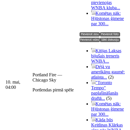
pievienojas
WNBA kluba...
Komētas nāk:
Hjūstonas ģimene
par 300...
Kitijas Laksas
bijušais treneris
WNBA...
Déjà vu
amerikāņu gaumē:
Portland Fire —
atlaista...
(2)
Chicago Sky
10. mai,
"Toronto
04:00
Tempo"
Portlendas pirmā spēle
paplašināšanās
draftā...
(5)
Komētas nāk:
Hjūstonas ģimene
par 300...
Kāda būs
Keitlinas Klārkas