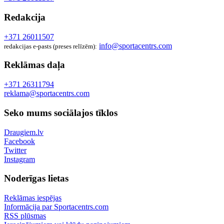
Redakcija
+371 26011507
info@sportacentrs.com
redakcijas e-pasts (preses relīzēm):
Reklāmas daļa
+371 26311794
reklama@sportacentrs.com
Seko mums sociālajos tīklos
Draugiem.lv
Facebook
Twitter
Instagram
Noderīgas lietas
Reklāmas iespējas
Informācija par Sportacentrs.com
RSS plūsmas