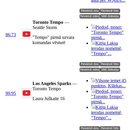
alga pēc WNBA...
Toronto Tempo
—
Piedod, trener:
Seattle Storm
"Toronto Tempo"
86:73
"Tempo" pirmā uzvara
pirmā...
komandas vēsturē
Kitija Laksa
ierodas nometnē,
"Tempo"...
Vilsone iemet 45
Los Angeles Sparks
—
punktus, Klārkas...
Toronto Tempo
Piedod, trener:
99:95
"Toronto Tempo"
Laura Juškaite 16
pirmā...
Kitija Laksa
ierodas nometnē,
"Tempo"...