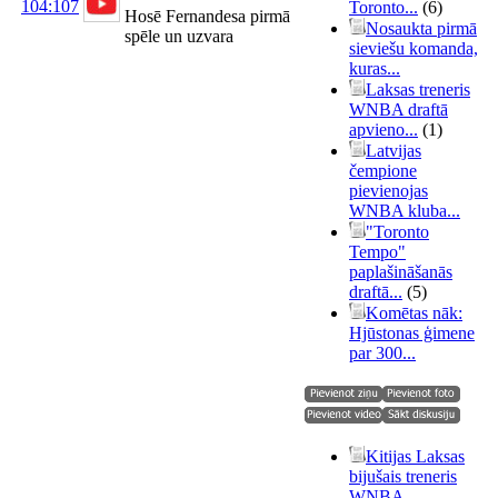
104:107
Toronto...
(6)
Hosē Fernandesa pirmā
Nosaukta pirmā
spēle un uzvara
sieviešu komanda,
kuras...
Laksas treneris
WNBA draftā
apvieno...
(1)
Latvijas
čempione
pievienojas
WNBA kluba...
"Toronto
Tempo"
paplašināšanās
draftā...
(5)
Komētas nāk:
Hjūstonas ģimene
par 300...
Kitijas Laksas
bijušais treneris
WNBA...