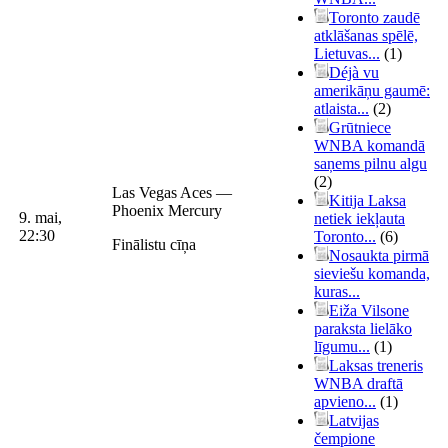
Toronto zaudē
atklāšanas spēlē,
Lietuvas...
(1)
Déjà vu
amerikāņu gaumē:
atlaista...
(2)
Grūtniece
WNBA komandā
saņems pilnu algu
(2)
Las Vegas Aces —
Kitija Laksa
Phoenix Mercury
9. mai,
netiek iekļauta
22:30
Toronto...
(6)
Finālistu cīņa
Nosaukta pirmā
sieviešu komanda,
kuras...
Eiža Vilsone
paraksta lielāko
līgumu...
(1)
Laksas treneris
WNBA draftā
apvieno...
(1)
Latvijas
čempione