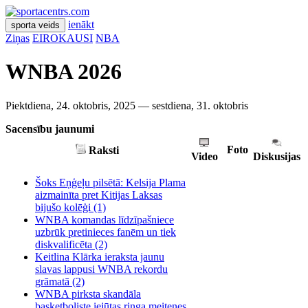
ienākt
sporta veids
Ziņas
EIROKAUSI
NBA
WNBA 2026
Piektdiena, 24. oktobris, 2025 — sestdiena, 31. oktobris
Sacensību jaunumi
Foto
Raksti
Video
Diskusijas
Šoks Eņģeļu pilsētā: Kelsija Plama
aizmainīta pret Kitijas Laksas
bijušo kolēģi
(1)
WNBA komandas līdzīpašniece
uzbrūk pretinieces fanēm un tiek
diskvalificēta
(2)
Keitlina Klārka ieraksta jaunu
slavas lappusi WNBA rekordu
grāmatā
(2)
WNBA pirksta skandāla
basketboliste iejūtas ringa meitenes