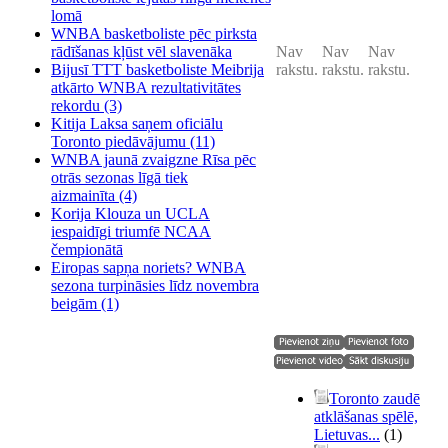
lomā
WNBA basketboliste pēc pirksta
rādīšanas kļūst vēl slavenāka
Nav
Nav
Nav
Bijusī TTT basketboliste Meibrija
rakstu.
rakstu.
rakstu.
atkārto WNBA rezultativitātes
rekordu
(3)
Kitija Laksa saņem oficiālu
Toronto piedāvājumu
(11)
WNBA jaunā zvaigzne Rīsa pēc
otrās sezonas līgā tiek
aizmainīta
(4)
Korija Klouza un UCLA
iespaidīgi triumfē NCAA
čempionātā
Eiropas sapņa noriets? WNBA
sezona turpināsies līdz novembra
beigām
(1)
Toronto zaudē
atklāšanas spēlē,
Lietuvas...
(1)