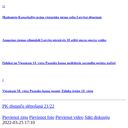
11
Madonietis Kaparkalējs izcīna vēsturisko pirmo zeltu Latvijai slēpošanā
Jaunatnes ziemas olimpiādē Latviju pārstāvēs 18 atlēti piecos sporta veidos
Eidukai un Vīgantam 14. vieta Pasaules kausa noslēdzošo sacensību sprinta stafetē
2
Vīgantam 58. vieta Pasaules kausa posmā, Eiduka iegūst 24. vietu
PK distanču slēpošanā 21/22
Pievienot ziņu
Pievienot foto
Pievienot video
Sākt diskusiju
2022-03-25 17:10