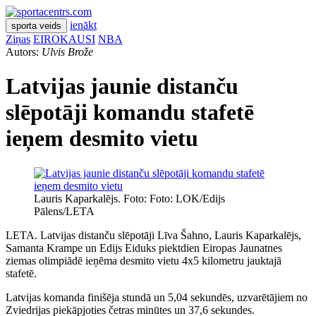
ienākt
sporta veids
Ziņas
EIROKAUSI
NBA
Autors:
Ulvis Brože
Latvijas jaunie distanču
slēpotāji komandu stafetē
ieņem desmito vietu
Lauris Kaparkalējs. Foto: Foto: LOK/Edijs
Pālens/LETA
LETA. Latvijas distanču slēpotāji Līva Šahno, Lauris Kaparkalējs,
Samanta Krampe un Edijs Eiduks piektdien Eiropas Jaunatnes
ziemas olimpiādē ieņēma desmito vietu 4x5 kilometru jauktajā
stafetē.
Latvijas komanda finišēja stundā un 5,04 sekundēs, uzvarētājiem no
Zviedrijas piekāpjoties četras minūtes un 37,6 sekundes.