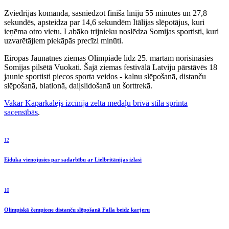
Zviedrijas komanda, sasniedzot finiša līniju 55 minūtēs un 27,8
sekundēs, apsteidza par 14,6 sekundēm Itālijas slēpotājus, kuri
ieņēma otro vietu. Labāko trijnieku noslēdza Somijas sportisti, kuri
uzvarētājiem piekāpās precīzi minūti.
Eiropas Jaunatnes ziemas Olimpiādē līdz 25. martam norisināsies
Somijas pilsētā Vuokati. Šajā ziemas festivālā Latviju pārstāvēs 18
jaunie sportisti piecos sporta veidos - kalnu slēpošanā, distanču
slēpošanā, biatlonā, daiļslidošanā un šorttrekā.
Vakar Kaparkalējs izcīnīja zelta medaļu brīvā stila sprinta
sacensībās
.
12
Eiduka vienojusies par sadarbību ar Lielbritānijas izlasi
10
Olimpiskā čempione distanču slēpošanā Falla beidz karjeru