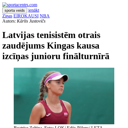
ienākt
sporta veids
Ziņas
EIROKAUSI
NBA
Autors:
Kārlis Justovičs
Latvijas tenisistēm otrais
zaudējums Kingas kausa
izcīņas junioru finālturnīrā
Beatrise Zeltiņa. Foto: LOK/ Edijs Pālens/ LETA