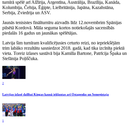
turnīrā spēlē arī Alžīrija, Argentīna, Austrālija, Brazīlija, Kanāda,
Kolumbija, Čehija, Ēģipte, Lielbritānija, Japāna, Kazahstāna,
Serbija, Zviedrija un ASV.
Jaunās tenisistes finālturnīru aizvadīs līdz 12.novembrim Spānijas
pilsētā Kordovā. Māla seguma kortos notiekošajās sacensībās
piedalās 16 gadus un jaunākas spēlētājas.
Latvija šim turnīram kvalificējusies ceturto reizi, no iepriekšējām
trim labāko rezultātu sasniedzot 2018. gadā, kad tika izcīnīta piektā
vieta. Toreiz izlases sastāvā bija Kamilla Bartone, Patrīcija Špaka un
Stefānija Poļiščuka.
2
Latvijas izlasē dalībai Kingas kausā iekļautas arī Ostapenko un Semeņistaja
1