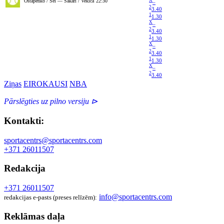
Ostapenko / Šei — Sakari / Vekiča
22:30
–
2
3.40
1
1.30
X
–
2
3.40
1
1.30
X
–
2
3.40
1
1.30
X
–
2
3.40
Ziņas
EIROKAUSI
NBA
Pārslēgties uz pilno versiju ⊳
Kontakti:
sportacentrs@sportacentrs.com
+371 26011507
Redakcija
+371 26011507
info@sportacentrs.com
redakcijas e-pasts (preses relīzēm):
Reklāmas daļa