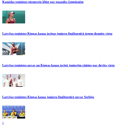
Kanādas tenisistes pirmoreiz kļūst par pasaules čempionēm
Latvijas tenisistes Kingas kausa izcīņas junioru finālturnīrā ieņem desmito vietu
Latvijas tenisistes uzvar un Kingas kausa izcīņā juniorēm cīnīsies par devīto vietu
Latvijas tenisistes Kingas kausa junioru finālturnīrā uzvar Serbiju
1