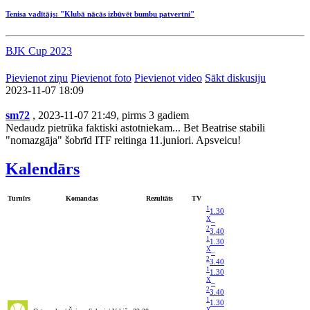
Tenisa vadītājs: "Klubā nācās izbūvēt bumbu patvertni"
BJK Cup 2023
Pievienot ziņu
Pievienot foto
Pievienot video
Sākt diskusiju
2023-11-07 18:09
sm72
, 2023-11-07 21:49, pirms 3 gadiem
Nedaudz pietrūka faktiski astotniekam... Bet Beatrise stabili
"nomazgāja" šobrīd ITF reitinga 11.juniori. Apsveicu!
Kalendārs
Turnīrs
Komandas
Rezultāts
TV
1
1.30
X
–
2
3.40
1
1.30
X
–
2
3.40
1
1.30
X
–
2
3.40
1
1.30
X