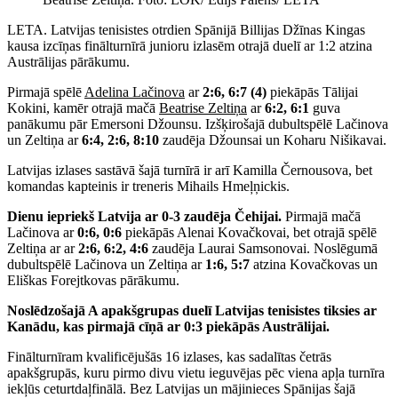
LETA. Latvijas tenisistes otrdien Spānijā Billijas Džīnas Kingas
kausa izcīņas finālturnīrā junioru izlasēm otrajā duelī ar 1:2 atzina
Austrālijas pārākumu.
Pirmajā spēlē
Adelina Lačinova
ar
2:6, 6:7 (4)
piekāpās Tālijai
Kokini, kamēr otrajā mačā
Beatrise Zeltiņa
ar
6:2, 6:1
guva
panākumu pār Emersoni Džounsu. Izšķirošajā dubultspēlē Lačinova
un Zeltiņa ar
6:4, 2:6, 8:10
zaudēja Džounsai un Koharu Nišikavai.
Latvijas izlases sastāvā šajā turnīrā ir arī Kamilla Černousova, bet
komandas kapteinis ir treneris Mihails Hmeļņickis.
Dienu iepriekš Latvija ar 0-3 zaudēja Čehijai.
Pirmajā mačā
Lačinova ar
0:6, 0:6
piekāpās Alenai Kovačkovai, bet otrajā spēlē
Zeltiņa ar ar
2:6, 6:2, 4:6
zaudēja Laurai Samsonovai. Noslēgumā
dubultspēlē Lačinova un Zeltiņa ar
1:6, 5:7
atzina Kovačkovas un
Eliškas Forejtkovas pārākumu.
Noslēdzošajā A apakšgrupas duelī Latvijas tenisistes tiksies ar
Kanādu, kas pirmajā cīņā ar 0:3 piekāpās Austrālijai.
Finālturnīram kvalificējušās 16 izlases, kas sadalītas četrās
apakšgrupās, kuru pirmo divu vietu ieguvējas pēc viena apļa turnīra
iekļūs ceturtdaļfinālā. Bez Latvijas un mājinieces Spānijas šajā