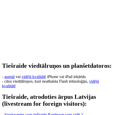
Tiešraide viedtālruņos un planšetdatoros:
-
augstā
vai
vidējā kvalitātē
iPhone vai iPad iekārtās
- citos viedtālruņos, kuri neatbalsta Flash tehnoloģiju,
vidējā
kvalitātē
Tiešraide, atrodoties ārpus Latvijas
(livestream for foreign visitors):
-
Sportacentrs.com tiešraide Bambuser.com vidē 2