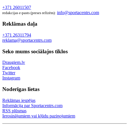
+371 26011507
info@sportacentrs.com
redakcijas e-pasts (preses relīzēm):
Reklāmas daļa
+371 26311794
reklama@sportacentrs.com
Seko mums sociālajos tīklos
Draugiem.lv
Facebook
Twitter
Instagram
Noderīgas lietas
Reklāmas iespējas
Informācija par Sportacentrs.com
RSS plūsmas
Ierosinājumiem vai kļūdu paziņojumiem