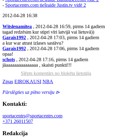
-
Sportacentrs.com tiešraide Justin.tv vidē 2
2012-04-28 16:38
Witslenamitea
, 2012-04-28 16:59, pirms 14 gadiem
tagad redzēsim kur stipri vīri latvijā vai lietuvā))
Garais1992
, 2012-04-28 17:03, pirms 14 gadiem
a kur war atrast izlases sastāvu?
Garais1992
, 2012-04-28 17:06, pirms 14 gadiem
opaa!
schots
, 2012-04-28 17:16, pirms 14 gadiem
jāaaaaaaaaaaaaaaa , skaisti punkti!!!
Slēpts komentārs no bloķēta lietotāja
Ziņas
EIROKAUSI
NBA
Pārslēgties uz pilno versiju ⊳
Kontakti:
sportacentrs@sportacentrs.com
+371 26011507
Redakcija