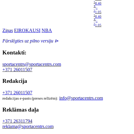
1
8.40
X
–
2
1.05
1
8.40
X
–
2
1.05
Ziņas
EIROKAUSI
NBA
Pārslēgties uz pilno versiju ⊳
Kontakti:
sportacentrs@sportacentrs.com
+371 26011507
Redakcija
+371 26011507
info@sportacentrs.com
redakcijas e-pasts (preses relīzēm):
Reklāmas daļa
+371 26311794
reklama@sportacentrs.com