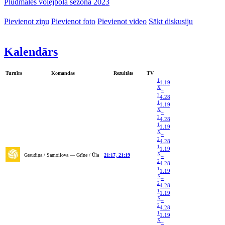
Pludmales volejbola sezona 2023
Pievienot ziņu
Pievienot foto
Pievienot video
Sākt diskusiju
Kalendārs
Turnīrs
Komandas
Rezultāts
TV
1
1.19
X
–
2
4.28
1
1.19
X
–
2
4.28
1
1.19
X
–
2
4.28
1
1.19
X
Graudiņa / Samoilova — Grīne / Ūla
21:17, 21:19
–
2
4.28
1
1.19
X
–
2
4.28
1
1.19
X
–
2
4.28
1
1.19
X
–