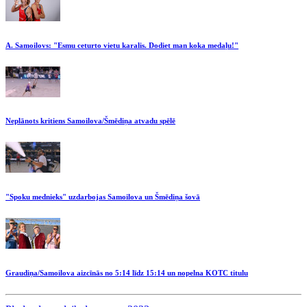
A. Samoilovs: "Esmu ceturto vietu karalis. Dodiet man koka medaļu!"
Neplānots kritiens Samoilova/Šmēdiņa atvadu spēlē
"Spoku mednieks" uzdarbojas Samoilova un Šmēdiņa šovā
Graudiņa/Samoilova aizcīnās no 5:14 līdz 15:14 un nopelna KOTC titulu