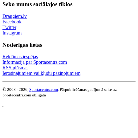
Seko mums sociālajos tīklos
Draugiem.lv
Facebook
Twitter
Instagram
Noderīgas lietas
Reklāmas iespējas
Informācija par Sportacentrs.com
RSS plūsmas
Ierosinājumiem vai kļūdu paziņojumiem
©
2008 - 2026,
Sportacentrs.com
. Pārpublicēšanas gadījumā saite uz
Sportacentrs.com obligāta