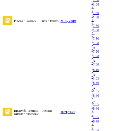
7.50
1
1.08
X
–
2
7.50
1
1.08
X
Pļaviņš / Fokerots — Frīdli / Jordans
21:16, 21:19
–
2
7.50
1
1.08
X
–
2
7.50
1
1.08
X
–
2
7.50
1
1.08
X
–
2
7.50
1
8.40
X
–
2
1.05
1
8.40
X
–
2
1.05
1
8.40
X
–
2
1.05
1
8.40
Rinkevičs / Bedrītis — Heltings-
X
16:21,19:21
–
Nilsons / Andersons
2
1.05
1
8.40
X
–
2
1.05