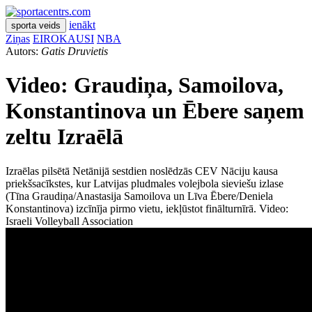
ienākt
sporta veids
Ziņas
EIROKAUSI
NBA
Autors:
Gatis Druvietis
Video: Graudiņa, Samoilova,
Konstantinova un Ēbere saņem
zeltu Izraēlā
Izraēlas pilsētā Netānijā sestdien noslēdzās CEV Nāciju kausa
priekšsacīkstes, kur Latvijas pludmales volejbola sieviešu izlase
(Tīna Graudiņa/Anastasija Samoilova un Līva Ēbere/Deniela
Konstantinova) izcīnīja pirmo vietu, iekļūstot finālturnīrā. Video:
Israeli Volleyball Association