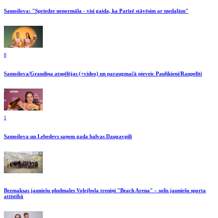
Samoilova: "Spriedze nenormāla - visi gaida, ka Parīzē stāvēsim ar medaļām"
8
Samoilova/Graudiņa atspēlējas (+video) un paraugmačā pieveic Pauļikieni/Raupelīti
1
Samoilova un Ļebedevs saņem gada balvas Daugavpilī
Bezmaksas jauniešu pludmales Volejbola treniņi "Beach Arena" – solis jauniešu sporta
attīstībā