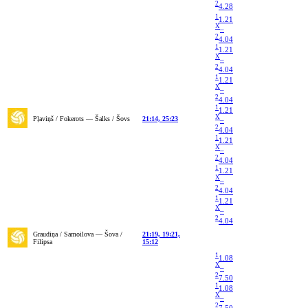
2
4.28
1
1.21
X
–
2
4.04
1
1.21
X
–
2
4.04
1
1.21
X
–
2
4.04
1
1.21
X
Pļaviņš / Fokerots — Šalks / Šovs
21:14, 25:23
–
2
4.04
1
1.21
X
–
2
4.04
1
1.21
X
–
2
4.04
1
1.21
X
–
2
4.04
Graudiņa / Samoilova — Šova /
21:19, 19:21,
Filipsa
15:12
1
1.08
X
–
2
7.50
1
1.08
X
–
2