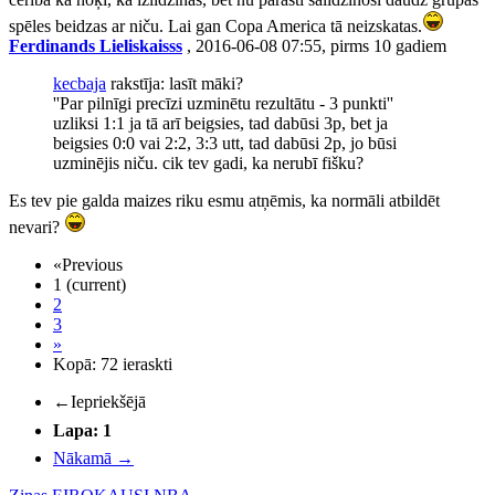
spēles beidzas ar niču. Lai gan Copa America tā neizskatas.
Ferdinands Lieliskaisss
, 2016-06-08 07:55, pirms 10 gadiem
kecbaja
rakstīja: lasīt māki?
''Par pilnīgi precīzi uzminētu rezultātu - 3 punkti''
uzliksi 1:1 ja tā arī beigsies, tad dabūsi 3p, bet ja
beigsies 0:0 vai 2:2, 3:3 utt, tad dabūsi 2p, jo būsi
uzminējis niču. cik tev gadi, ka nerubī fišku?
Es tev pie galda maizes riku esmu atņēmis, ka normāli atbildēt
nevari?
«
Previous
1
(current)
2
3
»
Kopā: 72 ieraskti
←
Iepriekšējā
Lapa: 1
Nākamā
→