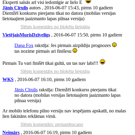
Eksperti salsās arī visi iedomīgie ar lielo E
Jānis Cīrulis
autors
, 2016-06-07 15:43, pirms 10 gadiem
Diemžēl konkurss pieejams tikai no datora (mobilas versijas
lietotaajiem jaaizmanto lapas pilnaa versija)
Slēpts komentārs no bloķēta lietotāja
VietējaisMurisDzīvelīgs
, 2016-06-07 15:50, pirms 10 gadiem
Daņa Fox
rakstīja: Jes pirmais aizpildiju prognozes
tas nozime pirmais ari finišesu
Pirmais Tu vari finišēt tikai gultā, un tas nav labi!!!
Slēpts komentārs no bloķēta lietotāja
WKS
, 2016-06-07 16:10, pirms 10 gadiem
Jānis Cīrulis
rakstīja: Diemžēl konkurss pieejams tikai
no datora (mobilas versijas lietotaajiem jaaizmanto lapas
pilnaa versija)
Ar mobilo telefonu pilno versiju nav iespējams apskatīt, no malas
lien fakināns reklāmas virsū.
Slēpts komentārs: pernambucano
Neimārs
, 2016-06-07 16:19, pirms 10 gadiem