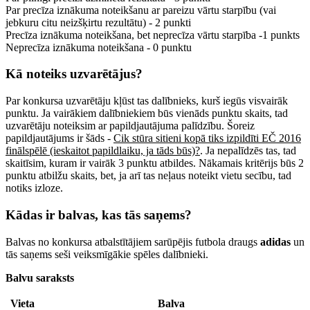
Par precīza iznākuma noteikšanu ar pareizu vārtu starpību (vai
jebkuru citu neizšķirtu rezultātu) - 2 punkti
Precīza iznākuma noteikšana, bet neprecīza vārtu starpība -1 punkts
Neprecīza iznākuma noteikšana - 0 punktu
Kā noteiks uzvarētājus?
Par konkursa uzvarētāju kļūst tas dalībnieks, kurš iegūs visvairāk
punktu. Ja vairākiem dalībniekiem būs vienāds punktu skaits, tad
uzvarētāju noteiksim ar papildjautājuma palīdzību. Šoreiz
papildjautājums ir šāds -
Cik stūra sitieni kopā tiks izpildīti EČ 2016
finālspēlē (ieskaitot papildlaiku, ja tāds būs)?
. Ja nepalīdzēs tas, tad
skaitīsim, kuram ir vairāk 3 punktu atbildes. Nākamais kritērijs būs 2
punktu atbilžu skaits, bet, ja arī tas neļaus noteikt vietu secību, tad
notiks izloze.
Kādas ir balvas, kas tās saņems?
Balvas no konkursa atbalstītājiem sarūpējis futbola draugs
adidas
un
tās saņems seši veiksmīgākie spēles dalībnieki.
Balvu saraksts
Vieta
Balva