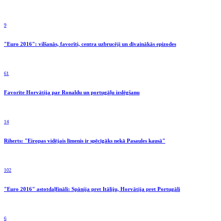
9
"Euro 2016": vilšanās, favorīti, centra uzbrucēji un dīvainākās epizodes
61
Favorīte Horvātija par Ronaldu un portugāļu izslēgšanu
14
Riherts: "Eiropas vidējais līmenis ir spēcīgāks nekā Pasaules kausā"
102
"Euro 2016" astotdaļfināli: Spānija pret Itāliju, Horvātija pret Portugāli
6