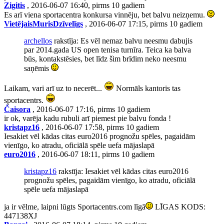
Zigitis
, 2016-06-07 16:40, pirms 10 gadiem
Es arī viena sportacentra konkursa vinnēju, bet balvu neizņemu.
VietējaisMurisDzīvelīgs
, 2016-06-07 17:15, pirms 10 gadiem
archellos
rakstīja: Es vēl nemaz balvu neesmu dabujis
par 2014.gada US open tenisa turnīra. Teica ka balva
būs, kontakstēsies, bet līdz šim brīdim neko neesmu
saņēmis
Laikam, vari arī uz to necerēt...
Normāls kantoris tas
sportacentrs.
Čaisora
, 2016-06-07 17:16, pirms 10 gadiem
ir ok, varēja kadu rubuli arī piemest pie balvu fonda !
kristapz16
, 2016-06-07 17:58, pirms 10 gadiem
Iesakiet vēl kādas citas euro2016 prognožu spēles, pagaidām
vienīgo, ko atradu, oficiālā spēle uefa mājaslapā
euro2016
, 2016-06-07 18:11, pirms 10 gadiem
kristapz16
rakstīja: Iesakiet vēl kādas citas euro2016
prognožu spēles, pagaidām vienīgo, ko atradu, oficiālā
spēle uefa mājaslapā
ja ir vēlme, laipni lūgts Sportacentrs.com līgā
LĪGAS KODS:
447138XJ