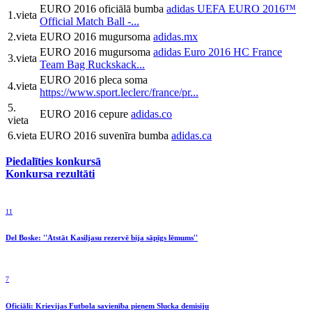
EURO 2016 oficiālā bumba
adidas UEFA EURO 2016™
1.vieta
Official Match Ball -...
2.vieta
EURO 2016 mugursoma
adidas.mx
EURO 2016 mugursoma
adidas Euro 2016 HC France
3.vieta
Team Bag Ruckskack...
EURO 2016 pleca soma
4.vieta
https://www.sport.leclerc/france/pr...
5.
EURO 2016 cepure
adidas.co
vieta
6.vieta
EURO 2016 suvenīra bumba
adidas.ca
Piedalīties konkursā
Konkursa rezultāti
11
Del Boske: ''Atstāt Kasiljasu rezervē bija sāpīgs lēmums''
7
Oficiāli: Krievijas Futbola savienība pieņem Slucka demisiju