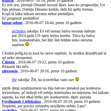
Banzai
, 2016-06-07 18:14, pirms 10 gadiem
Es reiz sen, pirmajā Dinamo sezonā šķiet, kaut ko prognozēju. Un
biju pirmais. Dabūju Dinamo kreklu, tādu kā spēlu formas.
Kopš tā laika laikam neesmu nekur piedalījies.
Eč prognozē piedalīšos!
lamar-odom
, 2016-06-07 18:44, pirms 10 gadiem
archellos
rakstīja: Es vēl nemaz balvu neesmu dabujis
par 2014.gada US open tenisa turnīra. Teica ka balva
būs, kontakstēsies, bet līdz šim brīdim neko neesmu
saņēmis
Cīrulim pofig,ka tu kaut ko neesi saņēmis. Ja nesāksi draudēt,tad tā
arī neko nesaņemsi.
Čilotājs
, 2016-06-07 19:22, pirms 10 gadiem
Riskanti likt niču
pleesonja
, 2016-06-07 20:16, pirms 10 gadiem
file
rakstīja: Žēl, ka scorefellas vairs nav
pārāk dārgi uzņēmumiem tas bija balvas+jāmaksā par konkursa
ievietošanu. pč hokejā vēl nebija izdzēsušies no interneta, bet laikam
saprata, ka visi atkal brēks pēc konkursiem, tāpēc pazuda
Ferdinands Lieliskaisss
, 2016-06-07 20:19, pirms 10 gadiem
Nopietni, par precīzi uzminētu neizšķirtu nebūs 3 pts?
archellos
, 2016-06-07 20:55, pirms 10 gadiem