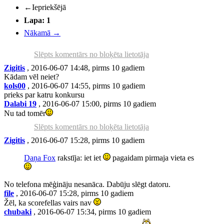
←
Iepriekšējā
Lapa: 1
Nākamā
→
Slēpts komentārs no bloķēta lietotāja
Zigitis
, 2016-06-07 14:48, pirms 10 gadiem
Kādam vēl neiet?
kols00
, 2016-06-07 14:55, pirms 10 gadiem
prieks par katru konkursu
Dalabi 19
, 2016-06-07 15:00, pirms 10 gadiem
Nu tad tomēr
Slēpts komentārs no bloķēta lietotāja
Zigitis
, 2016-06-07 15:28, pirms 10 gadiem
Daņa Fox
rakstīja: iet iet
pagaidam pirmaja vieta es
No telefona mēģināju nesanāca. Dabūju slēgt datoru.
file
, 2016-06-07 15:28, pirms 10 gadiem
Žēl, ka scorefellas vairs nav
chubaki
, 2016-06-07 15:34, pirms 10 gadiem