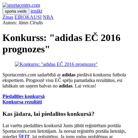
ienākt
sporta veids
Ziņas
EIROKAUSI
NBA
Autors:
Jānis Cīrulis
Konkurss: "adidas EČ 2016
prognozes"
Sportacentrs.com sadarbībā ar
adidas
piedāvā konkursu futbola
ekspertiem. Prognozē visu EČ spēļu pamatlaika rezultātus, esi
labākais un saņem balvas no
adidas
. Lai veicas!
Piedalīties konkursā
Konkursa rezultāti
Kas jādara, lai piedalītos konkursā?
Lai varētu piedalīties konkursā Jums jābūt reģistrētam portāla
Sportacentrs.com lietotājam. Ja neesat reģistrēts portāla lietotājs,
spiediet
ŠEIT
, lai reģistrētos. Ja jums rodas problēmas ar