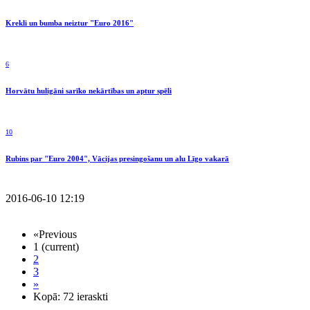
Krekli un bumba neiztur "Euro 2016"
6
Horvātu huligāni sarīko nekārtības un aptur spēli
10
Rubins par "Euro 2004", Vācijas presingošanu un alu Līgo vakarā
2016-06-10 12:19
«
Previous
1
(current)
2
3
»
Kopā: 72 ieraskti