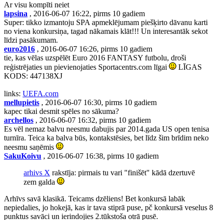
Ar visu kompīti neiet
lapsina
, 2016-06-07 16:22, pirms 10 gadiem
Super: tikko izmantoju SPA apmeklējumam piešķirto dāvanu karti
no viena konkursiņa, tagad nākamais klāt!!! Un interesantāk sekot
līdzi pasākumam.
euro2016
, 2016-06-07 16:26, pirms 10 gadiem
tie, kas vēlas uzspēlēt Euro 2016 FANTASY futbolu, droši
reģistrējaties un pievienojaties Sportacentrs.com līgai
LĪGAS
KODS: 447138XJ
links:
UEFA.com
mellupietis
, 2016-06-07 16:30, pirms 10 gadiem
kapec tikai desmit spēles no sākuma?
archellos
, 2016-06-07 16:32, pirms 10 gadiem
Es vēl nemaz balvu neesmu dabujis par 2014.gada US open tenisa
turnīra. Teica ka balva būs, kontakstēsies, bet līdz šim brīdim neko
neesmu saņēmis
SakuKoivu
, 2016-06-07 16:38, pirms 10 gadiem
arhivs X
rakstīja: pirmais tu vari "finišēt" kādā dzertuvē
zem galda
Arhīvs savā klasikā. Teicams dzēliens! Bet konkursā labāk
nepiedalies, jo hokejā, kas ir tava stiprā puse, pč konkursā veselus 8
punktus savāci un ierindojies 2.tūkstoša otrā pusē.