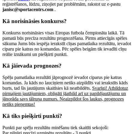
reģistrēšanos, lūdzu, ziņojiet par problēmām, rakstot uz e-pastu
janisc@sportacentrs.com
.
Kā norisināsies konkurss?
Konkurss norisināsies visas Eiropas futbola čempionāta laikā. Tā
pamatā būs precīza rezultātu prognozēšana. Pirms attiecīgās spēles
sākuma Jums būs iespēja ierakstīt cīņas pamatlaika rezultātu, ievadot
ciparu pie katras no komandas. Pēc spēles beigām tik ievadīti cīņu
reālie iznākumi un piešķirti punkti.
Kā jāievada prognozes?
Spēļu pamatlaika rezultāti jāprognozē ievadot ciparus pie katras
komandas. Ja kāds no lauciņiem netiks aizpildīts vai ierakstīts kāds
burts, tad šis jautājums skaitīsies kā neatbildēts.
Svarīgi! Atbildotuz
pirmajiem jautājumiem, obligāti jāatbild arī uz papildjautājumu un
jānorāda savs tālruņa numurs. Neaizpildot šos laukus, prognozes
netiks pieņemtas!
Kā tiks piešķirti punkti?
Punkti par spēļu rezultātu minēšanu tiek skaitīti sekojoši:
Par pilnīgi precīzi uzminētu rezultātu - 3 punkti