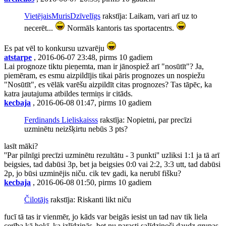
VietējaisMurisDzīvelīgs
rakstīja: Laikam, vari arī uz to
necerēt...
Normāls kantoris tas sportacentrs.
Es pat vēl to konkursu uzvarēju
atstarpe
, 2016-06-07 23:48, pirms 10 gadiem
Lai prognoze tiktu pieņemta, man ir jānospiež arī "nosūtīt"? Ja,
piemēram, es esmu aizpildījis tikai pāris prognozes un nospiežu
"Nosūtīt", es vēlāk varēšu aizpildīt citas prognozes? Tas tāpēc, ka
katra jautajuma atbildes termiņs ir citāds.
kecbaja
, 2016-06-08 01:47, pirms 10 gadiem
Ferdinands Lieliskaisss
rakstīja: Nopietni, par precīzi
uzminētu neizšķirtu nebūs 3 pts?
lasīt māki?
''Par pilnīgi precīzi uzminētu rezultātu - 3 punkti'' uzliksi 1:1 ja tā arī
beigsies, tad dabūsi 3p, bet ja beigsies 0:0 vai 2:2, 3:3 utt, tad dabūsi
2p, jo būsi uzminējis niču. cik tev gadi, ka nerubī fišku?
kecbaja
, 2016-06-08 01:50, pirms 10 gadiem
Čilotājs
rakstīja: Riskanti likt niču
fucī tā tas ir vienmēr, jo kāds var beigās iesist un tad nav tik liela
cerība kā hoķī, ka izlīdzinās, bet nu parasti salīdzinoši daudz grupas