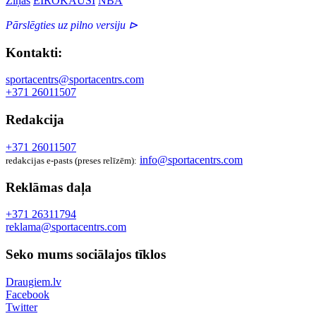
Ziņas
EIROKAUSI
NBA
Pārslēgties uz pilno versiju ⊳
Kontakti:
sportacentrs@sportacentrs.com
+371 26011507
Redakcija
+371 26011507
info@sportacentrs.com
redakcijas e-pasts (preses relīzēm):
Reklāmas daļa
+371 26311794
reklama@sportacentrs.com
Seko mums sociālajos tīklos
Draugiem.lv
Facebook
Twitter