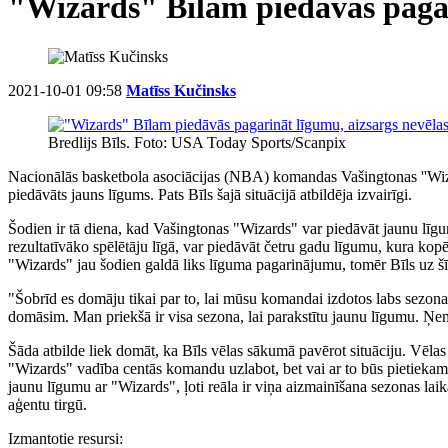
"Wizards" Bīlam piedāvās pagari
2021-10-01 09:58
Matīss Kučinsks
Bredlijs Bīls. Foto: USA Today Sports/Scanpix
Nacionālās basketbola asociācijas (NBA) komandas Vašingtonas ''Wiza
piedāvāts jauns līgums. Pats Bīls šajā situācijā atbildēja izvairīgi.
Šodien ir tā diena, kad Vašingtonas "Wizards" var piedāvāt jaunu līg
rezultatīvāko spēlētāju līgā, var piedāvāt četru gadu līgumu, kura ko
"Wizards" jau šodien galdā liks līguma pagarinājumu, tomēr Bīls uz šī
"Šobrīd es domāju tikai par to, lai mūsu komandai izdotos labs sezon
domāsim. Man priekšā ir visa sezona, lai parakstītu jaunu līgumu. Ņem
Šāda atbilde liek domāt, ka Bīls vēlas sākumā pavērot situāciju. Vēla
"Wizards" vadība centās komandu uzlabot, bet vai ar to būs pietiekami
jaunu līgumu ar "Wizards", ļoti reāla ir viņa aizmainīšana sezonas laik
aģentu tirgū.
Izmantotie resursi: