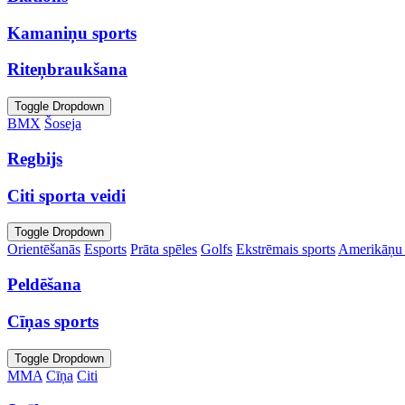
Kamaniņu sports
Riteņbraukšana
Toggle Dropdown
BMX
Šoseja
Regbijs
Citi sporta veidi
Toggle Dropdown
Orientēšanās
Esports
Prāta spēles
Golfs
Ekstrēmais sports
Amerikāņu 
Peldēšana
Cīņas sports
Toggle Dropdown
MMA
Cīņa
Citi