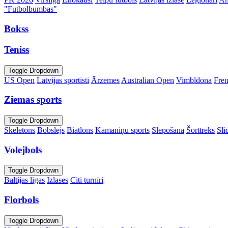
"Futbolbumbas"
Bokss
Teniss
Toggle Dropdown
US Open
Latvijas sportisti
Ārzemes
Australian Open
Vimbldona
Fre
Ziemas sports
Toggle Dropdown
Skeletons
Bobslejs
Biatlons
Kamaniņu sports
Slēpošana
Šorttreks
Sli
Volejbols
Toggle Dropdown
Baltijas līgas
Izlases
Citi turnīri
Florbols
Toggle Dropdown