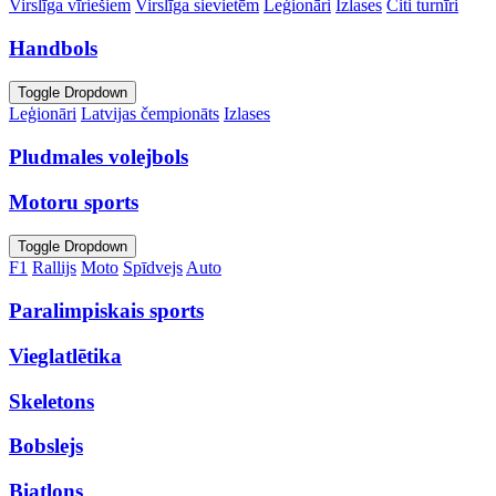
Virslīga vīriešiem
Virslīga sievietēm
Leģionāri
Izlases
Citi turnīri
Handbols
Toggle Dropdown
Leģionāri
Latvijas čempionāts
Izlases
Pludmales volejbols
Motoru sports
Toggle Dropdown
F1
Rallijs
Moto
Spīdvejs
Auto
Paralimpiskais sports
Vieglatlētika
Skeletons
Bobslejs
Biatlons