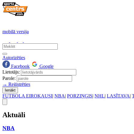
mobilā versija
Autorizēties
Facebook
Google
Lietotājs:
Parole:
→ Reģistrēties
Ienākt
FUTBOLA EIROKAUSI
|
NBA
|
PORZIŅĢIS
|
NHL
|
LASĪTAVA
|
Aktuāli
NBA