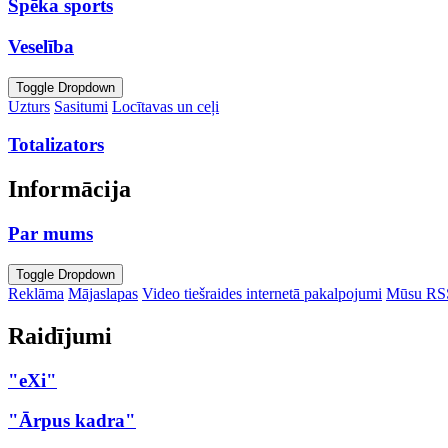
Spēka sports
Veselība
Toggle Dropdown
Uzturs
Sasitumi
Locītavas un ceļi
Totalizators
Informācija
Par mums
Toggle Dropdown
Reklāma
Mājaslapas
Video tiešraides internetā pakalpojumi
Mūsu RS
Raidījumi
"eXi"
"Ārpus kadra"