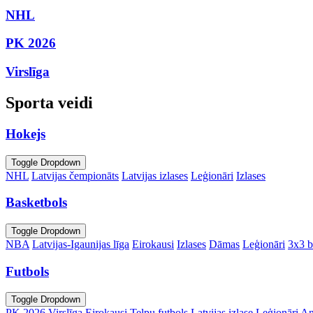
NHL
PK 2026
Virslīga
Sporta veidi
Hokejs
Toggle Dropdown
NHL
Latvijas čempionāts
Latvijas izlases
Leģionāri
Izlases
Basketbols
Toggle Dropdown
NBA
Latvijas-Igaunijas līga
Eirokausi
Izlases
Dāmas
Leģionāri
3x3 b
Futbols
Toggle Dropdown
PK 2026
Virslīga
Eirokausi
Telpu futbols
Latvijas izlase
Leģionāri
An