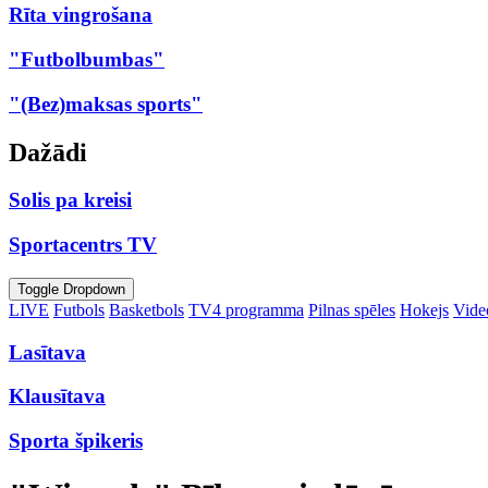
Rīta vingrošana
"Futbolbumbas"
"(Bez)maksas sports"
Dažādi
Solis pa kreisi
Sportacentrs TV
Toggle Dropdown
LIVE
Futbols
Basketbols
TV4 programma
Pilnas spēles
Hokejs
Video
Lasītava
Klausītava
Sporta špikeris