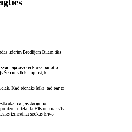
igties
das līderim Bredlijam Bīlam tiks
zvadītajā sezonā kļuva par otro
s Šepards licis noprast, ka
lāk. Kad pienāks laiks, tad par to
Vestbruka maiņas darījumu,
jumiem ir liela. Ja Bīls neparakstīs
tiesīgs izmēģināt spēkus brīvo