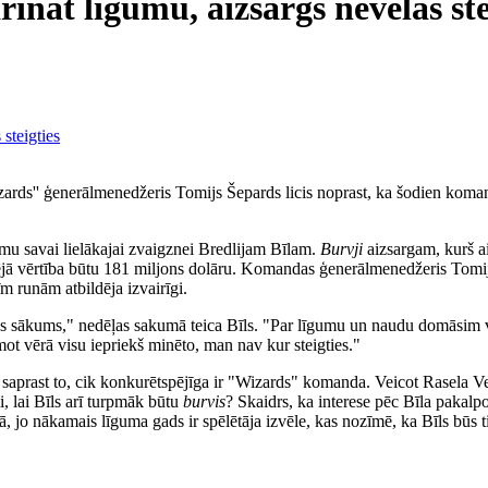
nāt līgumu, aizsargs nevēlas ste
rds'' ģenerālmenedžeris Tomijs Šepards licis noprast, ka šodien koman
umu savai lielākajai zvaigznei Bredlijam Bīlam.
Burvji
aizsargam, kurš ai
pējā vērtība būtu 181 miljons dolāru. Komandas ģenerālmenedžeris Tomij
m runām atbildēja izvairīgi.
as sākums," nedēļas sakumā teica Bīls. "Par līgumu un naudu domāsim vē
ot vērā visu iepriekš minēto, man nav kur steigties."
s saprast to, cik konkurētspējīga ir "Wizards" komanda. Veicot Rasela 
, lai Bīls arī turpmāk būtu
burvis
? Skaidrs, ka interese pēc Bīla pakalpo
ā, jo nākamais līguma gads ir spēlētāja izvēle, kas nozīmē, ka Bīls būs 