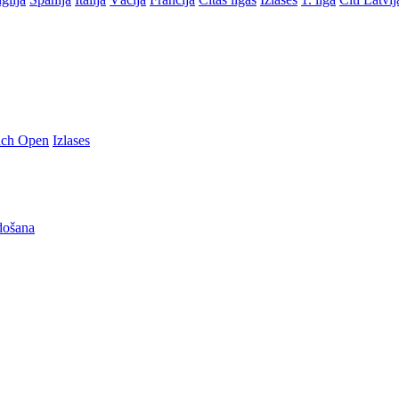
nch Open
Izlases
došana