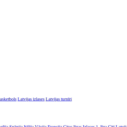
asketbols
Latvijas izlases
Latvijas turnīri
glija
Spānija
Itālija
Vācija
Francija
Citas līgas
Izlases
1. līga
Citi Latvij