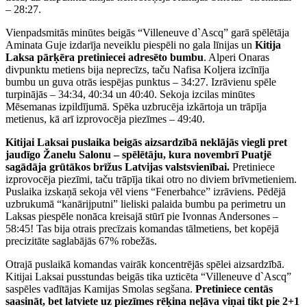
– 28:27.
Vienpadsmitās minūtes beigās “Villeneuve d`Ascq” garā spēlētāja
Aminata Guje izdarīja neveiklu piespēli no gala līnijas un
Kitija
Laksa pārķēra pretiniecei adresēto bumbu
. Alperi Onaras
divpunktu metiens bija neprecīzs, taču Nafisa Koljera izcīnīja
bumbu un guva otrās iespējas punktus – 34:27. Izrāvienu spēle
turpinājās – 34:34, 40:34 un 40:40. Sekoja izcilas minūtes
Mēsemanas izpildījumā. Spēka uzbrucēja izkārtoja un trāpīja
metienus, kā arī izprovocēja piezīmes – 49:40.
Kitijai Laksai puslaika beigās aizsardzībā neklājās viegli pret
jaudīgo Žanelu Salonu – spēlētāju, kura novembrī Puatjē
sagādāja grūtākos brīžus Latvijas valstsvienībai.
Pretiniece
izprovocēja piezīmi, taču trāpīja tikai otro no diviem brīvmetieniem.
Puslaika izskaņā sekoja vēl viens “Fenerbahce” izrāviens. Pēdējā
uzbrukumā “kanārijputni” lieliski palaida bumbu pa perimetru un
Laksas piespēle nonāca kreisajā stūrī pie Ivonnas Andersones –
58:45! Tas bija otrais precīzais komandas tālmetiens, bet kopējā
precizitāte saglabājās 67% robežās.
Otrajā puslaikā komandas vairāk koncentrējās spēlei aizsardzībā.
Kitijai Laksai pusstundas beigās tika uzticēta “Villeneuve d`Ascq”
saspēles vadītājas Kamijas Smolas segšana.
Pretiniece centās
saasināt, bet latviete uz piezīmes rēķina neļāva viņai tikt pie 2+1