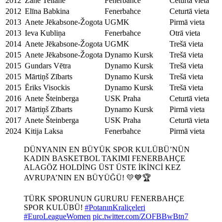
2012
Zane Teilāne
Fenerbahce
Ceturtā vieta
2012
Elīna Babkina
Fenerbahce
Ceturtā vieta
2013
Anete Jēkabsone-Žogota
UGMK
Pirmā vieta
2013
Ieva Kubliņa
Fenerbahce
Otrā vieta
2014
Anete Jēkabsone-Žogota
UGMK
Trešā vieta
2015
Anete Jēkabsone-Žogota
Dynamo Kursk
Trešā vieta
2015
Gundars Vētra
Dynamo Kursk
Trešā vieta
2015
Mārtiņš Zībarts
Dynamo Kursk
Trešā vieta
2015
Ēriks Visockis
Dynamo Kursk
Trešā vieta
2016
Anete Šteinberga
USK Praha
Ceturtā vieta
2017
Mārtiņš Zībarts
Dynamo Kursk
Pirmā vieta
2017
Anete Šteinberga
USK Praha
Ceturtā vieta
2024
Kitija Laksa
Fenerbahce
Pirmā vieta
DÜNYANIN EN BÜYÜK SPOR KULÜBÜ’NÜN
KADIN BASKETBOL TAKIMI FENERBAHÇE
ALAGÖZ HOLDİNG ÜST ÜSTE İKİNCİ KEZ
AVRUPA’NIN EN BÜYÜĞÜ! 💛💙🏆
TÜRK SPORUNUN GURURU FENERBAHÇE
SPOR KULÜBÜ!
#PotanınKraliçeleri
#EuroLeagueWomen
pic.twitter.com/ZOFBBwBtn7