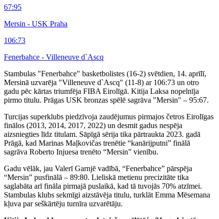
67:95
Mersin - USK Praha
106:73
Fenerbahce - Villeneuve d`Ascq
Stambulas "Fenerbahce" basketbolistes (16-2) svētdien, 14. aprīlī,
Mersinā uzvarēja "Villeneuve d`Ascq" (11-8) ar 106:73 un otro
gadu pēc kārtas triumfēja FIBA Eirolīgā. Kitija Laksa nopelnīja
pirmo titulu. Prāgas USK bronzas spēlē sagrāva "Mersin" – 95:67.
Turcijas superklubs piedzīvoja zaudējumus pirmajos četros Eirolīgas
finālos (2013, 2014, 2017, 2022) un desmit gadus nespēja
aizsniegties līdz titulam. Sāpīgā sērija tika pārtraukta 2023. gadā
Prāgā, kad Marinas Maļkovičas trenētie “kanārijputni” finālā
sagrāva Roberto Injuesa trenēto “Mersin” vienību.
Gadu vēlāk, jau Valerī Garnjē vadībā, “Fenerbahce” pārspēja
“Mersin” pusfinālā – 89:80. Lieliskā metienu precizitāte tika
saglabāta arī fināla pirmajā puslaikā, kad tā tuvojās 70% atzīmei.
Stambulas klubs sekmīgi aizstāvēja titulu, turklāt Emma Mēsemana
kļuva par seškārtēju turnīra uzvarētāju.