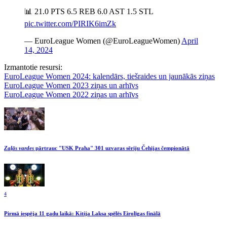
📊 21.0 PTS 6.5 REB 6.0 AST 1.5 STL
pic.twitter.com/PIRIK6imZk
— EuroLeague Women (@EuroLeagueWomen)
April
14, 2024
Izmantotie resursi:
EuroLeague Women 2024: kalendārs, tiešraides un jaunākās ziņas
EuroLeague Women 2023 ziņas un arhīvs
EuroLeague Women 2022 ziņas un arhīvs
Zaļās vardes
pārtrauc "USK Praha" 301 uzvaras sēriju Čehijas čempionātā
4
Pirmā iespēja 11 gadu laikā: Kitija Laksa spēlēs Eirolīgas finālā