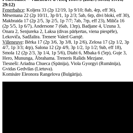
29:12)
Fenerbahce
: Koljera 33 (2p 12/19, 1p 9/10; 8ab, 4rp, eff 36),
Mēsemana 22 (2p 10/11, 3p 0/1, 1p 2/3; 5ab, 6rp, divi bloki, eff 30),
Makbraida 17 (2p 2/5, 3p 2/5, 1p 7/7; 7ab, 7rp, eff 23), Miliča 16
(2p 5/5, 1p 6/7), Andersone 7 (6ab, 13rp), Badjane 4, Uzuna 3,
Onara 2, Senjureka 2, Laksa (divas pārķertas, viena piespēle),
Lekoviča, Sadžalira. Trenere Valerī Garnjē.
Villeneuve
: Bērka 17 (2p 3/6, 3p 3/8, 1p 2/6), Zelosa 17 (2p 1/2, 3p
4/7, 1p 3/3; 4rp), Salona 12 (2p 4/9, 3p 1/2, 1p 1/2; 9ab, eff 18),
Smola 12 (2p 2/3, 3p 1/4, 1p 5/6), Diabi 6, Mbaka 6 (5rp), Guje 3,
Hero, Mununga, Ābrahama. Treneris Rašids Mezjane.
Tiesneši: Ariadna Chueca (Spānija), Viola Gyorgyi (Rumānija),
Gvidas Gedvilas (Lietuva).
Komisāre Eleonora Rangelova (Bulgārija).