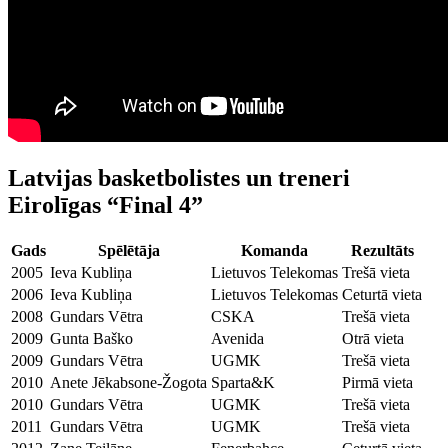
Latvijas basketbolistes un treneri
Eirolīgas “Final 4”
Gads
Spēlētāja
Komanda
Rezultāts
2005
Ieva Kubliņa
Lietuvos Telekomas
Trešā vieta
2006
Ieva Kubliņa
Lietuvos Telekomas
Ceturtā vieta
2008
Gundars Vētra
CSKA
Trešā vieta
2009
Gunta Baško
Avenida
Otrā vieta
2009
Gundars Vētra
UGMK
Trešā vieta
2010
Anete Jēkabsone-Žogota
Sparta&K
Pirmā vieta
2010
Gundars Vētra
UGMK
Trešā vieta
2011
Gundars Vētra
UGMK
Trešā vieta