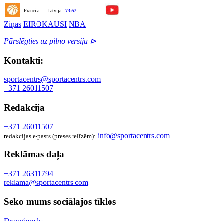
Francija — Latvija
73:57
Ziņas
EIROKAUSI
NBA
Pārslēgties uz pilno versiju ⊳
Kontakti:
sportacentrs@sportacentrs.com
+371 26011507
Redakcija
+371 26011507
info@sportacentrs.com
redakcijas e-pasts (preses relīzēm):
Reklāmas daļa
+371 26311794
reklama@sportacentrs.com
Seko mums sociālajos tīklos
Draugiem.lv