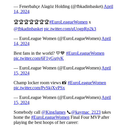
— Fenerbahçe Alagöz Holding (@fbkadinbasket)
April
14, 2024
🏆🏆🏆🏆🏆🏆🏆
#EuroLeagueWomen
x
@fbkadinbasket
pic.twitter.com/uUogpRp2k3
— EuroLeague Women (@EuroLeagueWomen)
April
14, 2024
Best fans in the world? 💛💙
#EuroLeagueWomen
pic.twitter.com/6F1yGsrjvK
— EuroLeague Women (@EuroLeagueWomen)
April
15, 2024
Champ locker room views 📸
#EuroLeagueWomen
pic.twitter.com/PvSkjXvPSx
— EuroLeague Women (@EuroLeagueWomen)
April
15, 2024
Somebody call
@KingJames
📞
@kaymac_2123
takes
home the
#EuroLeagueWomen
Final Four MVP after
playing the best hoops of her career: