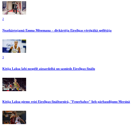
2
Neatkārtojamā Emma Mēsemana – divkārtēja Eirolīgas vērtīgākā spēlētāja
3
Kitija Laksa labi nospēlē aizsardzībā un sasniedz Eirolīgas finālu
Kitija Laksa pirmo reizi Eirolīgas finālturnīrā, "Fenerbahce" liels pārbaudījums Mersinā