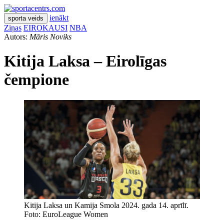
ienākt
sporta veids
Ziņas
EIROKAUSI
NBA
Autors:
Māris Noviks
Kitija Laksa – Eirolīgas
čempione
Kitija Laksa un Kamija Smola 2024. gada 14. aprīlī.
Foto: EuroLeague Women