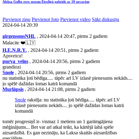
Aleksa Gulbe otro sezonu Eirolīgā pabeidz ar 10 uzvarām
Pievienot ziņu
Pievienot foto
Pievienot video
Sākt diskusiju
2024-04-14 20:39
girgensonsNHL
, 2024-04-14 20:47, pirms 2 gadiem
Malacite ❤️🇱🇻
H.E.N.R.Y.
, 2024-04-14 20:51, pirms 2 gadiem
Apsveicu!
purva_velns
, 2024-04-14 20:56, pirms 2 gadiem
grandiozi
Snole
, 2024-04-14 20:56, pirms 2 gadiem
nu statistika ļoti bēdīga..... tāpēc arī LV izlasē pienesums nekāds....
jo spēlē dažādas lomas katrā komandā
Murlāpsis
, 2024-04-14 21:08, pirms 2 gadiem
Snole
rakstīja: nu statistika ļoti bēdīga..... tāpēc arī LV
izlasē pienesums nekāds.... jo spēlē dažādas lomas katrā
komandā
tomēr progresiņš ir- vismaz 1 metiens un 1 garāmgājiena
mēģinājums... Bet var arī atkal teikt, ka kārtējā labā spēle
aizsardzībā. Es gan nezināju, ka Laksa skaitās aizsardzības
speciāliste...