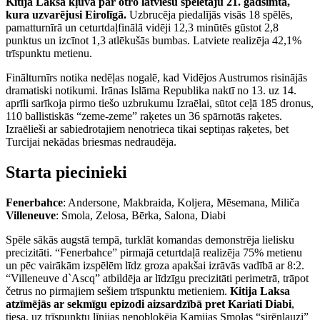
Kitija Laksa kļuva par otro latviešu spēlētāju 21. gadsimtā,
kura uzvarējusi Eirolīgā.
Uzbrucēja piedalījās visās 18 spēlēs,
pamatturnīrā un ceturtdaļfinālā vidēji 12,3 minūtēs gūstot 2,8
punktus un izcīnot 1,3 atlēkušās bumbas. Latviete realizēja 42,1%
trīspunktu metienu.
Finālturnīrs notika nedēļas nogalē, kad Vidējos Austrumos risinājās
dramatiski notikumi. Irānas Islāma Republika naktī no 13. uz 14.
aprīli sarīkoja pirmo tiešo uzbrukumu Izraēlai, sūtot ceļā 185 dronus,
110 ballistiskās “zeme-zeme” raķetes un 36 spārnotās raķetes.
Izraēlieši ar sabiedrotajiem nenotrieca tikai septiņas raķetes, bet
Turcijai nekādas briesmas nedraudēja.
Starta piecinieki
Fenerbahce
: Andersone, Makbraida, Koljera, Mēsemana, Miliča
Villeneuve
: Smola, Zelosa, Bērka, Salona, Diabi
Spēle sākās augstā tempā, turklāt komandas demonstrēja lielisku
precizitāti. “Fenerbahce” pirmajā ceturtdaļā realizēja 75% metienu
un pēc vairākām izspēlēm līdz groza apakšai izrāvās vadībā ar 8:2.
“Villeneuve d`Ascq” atbildēja ar līdzīgu precizitāti perimetrā, trāpot
četrus no pirmajiem sešiem trīspunktu metieniem.
Kitija Laksa
atzīmējās ar sekmīgu epizodi aizsardzībā pret Kariati Diabi
,
tiesa, uz trīspunktu līnijas nenobloķēja Kamijas Smolas “sirēnlauzi”