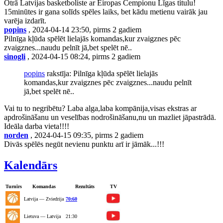
Otrā Latvijas basketboliste ar Eiropas Čempionu Līgas titulu!
15minūtes ir gana solīds spēles laiks, bet kādu metienu vairāk jau
varēja izdarīt.
popins
, 2024-04-14 23:50, pirms 2 gadiem
Pilnīga kļūda spēlēt lielajās komandas,kur zvaigznes pēc
zvaigznes...naudu pelnīt jā,bet spelēt nē..
sinogli
, 2024-04-15 08:24, pirms 2 gadiem
popins
rakstīja: Pilnīga kļūda spēlēt lielajās
komandas,kur zvaigznes pēc zvaigznes...naudu pelnīt
jā,bet spelēt nē..
Vai tu to negribētu? Laba alga,laba kompānija,visas ekstras ar
apdrošināšanu un veselības nodrošināšanu,nu un mazliet jāpastrādā.
Ideāla darba vieta!!!!
norden
, 2024-04-15 09:35, pirms 2 gadiem
Divās spēlēs negūt nevienu punktu arī ir jāmāk...!!!
Kalendārs
Turnīrs
Komandas
Rezultāts
TV
Latvija — Zviedrija
70:60
Lietuva — Latvija
21:30