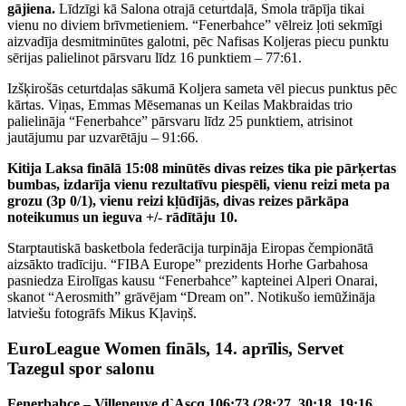
gājiena.
Līdzīgi kā Salona otrajā ceturtdaļā, Smola trāpīja tikai
vienu no diviem brīvmetieniem. “Fenerbahce” vēlreiz ļoti sekmīgi
aizvadīja desmitminūtes galotni, pēc Nafisas Koljeras piecu punktu
sērijas palielinot pārsvaru līdz 16 punktiem – 77:61.
Izšķirošās ceturtdaļas sākumā Koljera sameta vēl piecus punktus pēc
kārtas. Viņas, Emmas Mēsemanas un Keilas Makbraidas trio
palielināja “Fenerbahce” pārsvaru līdz 25 punktiem, atrisinot
jautājumu par uzvarētāju – 91:66.
Kitija Laksa finālā 15:08 minūtēs divas reizes tika pie pārķertas
bumbas, izdarīja vienu rezultatīvu piespēli, vienu reizi meta pa
grozu (3p 0/1), vienu reizi kļūdījās, divas reizes pārkāpa
noteikumus un ieguva +/- rādītāju 10.
Starptautiskā basketbola federācija turpināja Eiropas čempionātā
aizsākto tradīciju. “FIBA Europe” prezidents Horhe Garbahosa
pasniedza Eirolīgas kausu “Fenerbahce” kapteinei Alperi Onarai,
skanot “Aerosmith” grāvējam “Dream on”. Notikušo iemūžināja
latviešu fotogrāfs Mikus Kļaviņš.
EuroLeague Women fināls, 14. aprīlis, Servet
Tazegul spor salonu
Fenerbahce – Villeneuve d`Ascq 106:73 (28:27, 30:18, 19:16,