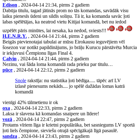
Edison
, 2024-04-14 21:34, pirms 2 gadiem
Dabūja titulu, tagad jātinās prom no tās komandas, savādāk visu
laiku pienesīs ūdeni un sildīs soliņu. Tā ir, ka komanda savāc ļoti
labas spēlētājas, ka neatrod vietu Kitijai komandā, bet nu iedod
uzpēlēt pāris minūtes, lai nesaka, ka nedod, sviests!!!
H.E.N.R.Y.
, 2024-04-14 21:44, pirms 2 gadiem
Beigās pievienotajai tabulai ar mūsu Eirokausu ieguvējiem vēl
šosezon var notikt papildinājums, jo brāļu Kurucu pārstāvēta Murcia
ir iekļuvusi Čempionu līgas Final 4.
Calvin
, 2024-04-14 21:44, pirms 2 gadiem
Nezinu, vai šāda loma komandā rada prieku par titulu…
pūce
, 2024-04-14 22:12, pirms 2 gadiem
Snole
rakstīja: nu statistika ļoti bēdīga..... tāpēc arī LV
izlasē pienesums nekāds.... jo spēlē dažādas lomas katrā
komandā
vienīgi 42% tālmetienu ir ok
oxa
, 2024-04-14 22:33, pirms 2 gadiem
Laksa ir slavena kā komandas snaipere un līdere!
vozā
, 2024-04-14 22:47, pirms 2 gadiem
Protams vīriem līga ir krietni populārāka, bet sasniegums LV sportā
ļoti liels čempione, sieviešu otrajā spēcīgākajā līgā pasaulē.
sandza
, 2024-04-14 23:43, pirms 2 gadiem