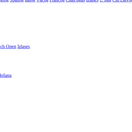
nch Open
Izlases
došana