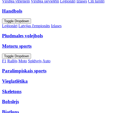
Virslīga vīriešiem
Virslīga sievietēm
Leģionāri
Izlases
Citi turnīri
Handbols
Toggle Dropdown
Leģionāri
Latvijas čempionāts
Izlases
Pludmales volejbols
Motoru sports
Toggle Dropdown
F1
Rallijs
Moto
Spīdvejs
Auto
Paralimpiskais sports
Vieglatlētika
Skeletons
Bobslejs
Biatlons