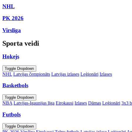
NHL
PK 2026
Virslīga
Sporta veidi
Hokejs
Toggle Dropdown
NHL
Latvijas čempionāts
Latvijas izlases
Leģionāri
Izlases
Basketbols
Toggle Dropdown
NBA
Latvijas-Igaunijas līga
Eirokausi
Izlases
Dāmas
Leģionāri
3x3 b
Futbols
Toggle Dropdown
PK 2026
Virslīga
Eirokausi
Telpu futbols
Latvijas izlase
Leģionāri
An