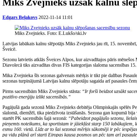
Miks Zvejnieks uzsāk kalnu slē
Edgars Beļakovs
2022-11-14 11:01
Miks Zvejnieks. Foto: E.Lukšo/ski.lv
Latvijas labākais kalnu slēpotājs Miks Zvejnieks jau rīt, 15. novembr
Šveicē.
Sezonu latvietis atklās Šveices Alpos, kur aizvadītajos pāris mēnešo
Diavolecā tiks aizvadītas divas FIS kategorijas slaloma sacensības 15.
Mika Zvejnieka šīs sezonas galvenais mērķis ir tikt pie dalības Pasaul
sezonas turpinājumā Latvijas kalnu slēpotāju sagaida arī pasaules čem
Pirms sacensībām Miks Zvejnieks stāsta:
“Ir forši beidzot uzsākt sacen
pozitīvo enerģiju izlikt sacensībās.”
Pagājušā gada sezonā Miks Zvejnieks debitēja Olimpiskajās spēlēs Peki
slalomā, diemžēl, tika piedzīvota izstāšanās. Sezona gan kopumā bija
startēt PK sacensībās šajā sezonā:
“Pabeidzot pagājušo sezonu, lielais
pieņemts noteikums, ka sportistam ir jāiekļūst starp 150 labākajiem, l
esmu 160. vietā. Līdz ar to šai sezonai mērķis sākotnēji ir pēc iespēja
pa vidu plānā arī starti Eiropas kausa posmos un pēc tam arī pasaules