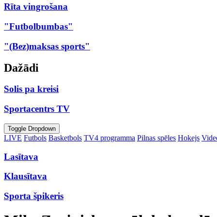
Rīta vingrošana
"Futbolbumbas"
"(Bez)maksas sports"
Dažādi
Solis pa kreisi
Sportacentrs TV
Toggle Dropdown
LIVE
Futbols
Basketbols
TV4 programma
Pilnas spēles
Hokejs
Video
Lasītava
Klausītava
Sporta špikeris