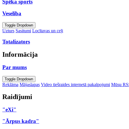
Spēka sports
Veselība
Toggle Dropdown
Uzturs
Sasitumi
Locītavas un ceļi
Totalizators
Informācija
Par mums
Toggle Dropdown
Reklāma
Mājaslapas
Video tiešraides internetā pakalpojumi
Mūsu RS
Raidījumi
"eXi"
"Ārpus kadra"