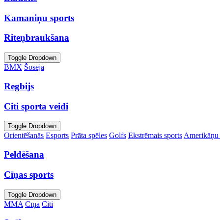
Kamaniņu sports
Riteņbraukšana
Toggle Dropdown
BMX
Šoseja
Regbijs
Citi sporta veidi
Toggle Dropdown
Orientēšanās
Esports
Prāta spēles
Golfs
Ekstrēmais sports
Amerikāņu 
Peldēšana
Cīņas sports
Toggle Dropdown
MMA
Cīņa
Citi