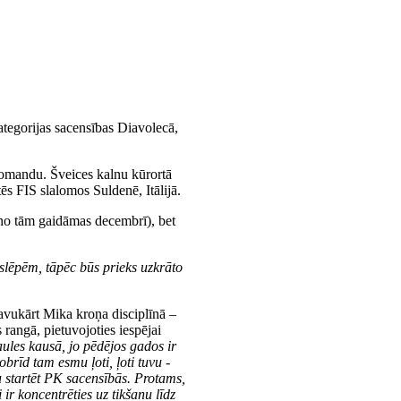
ategorijas sacensības Diavolecā,
komandu. Šveices kalnu kūrortā
ēs FIS slalomos Suldenē, Itālijā.
s no tām gaidāmas decembrī), bet
uz slēpēm, tāpēc būs prieks uzkrāto
savukārt Mika kroņa disciplīnā –
rangā, pietuvojoties iespējai
aules kausā, jo pēdējos gados ir
brīd tam esmu ļoti, ļoti tuvu -
tu startēt PK sacensībās. Protams,
r koncentrēties uz tikšanu līdz