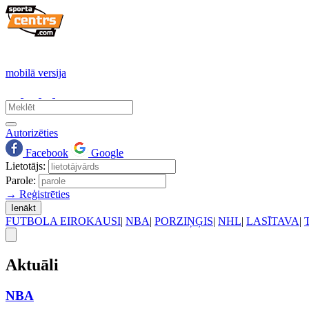
mobilā versija
Autorizēties
Facebook
Google
Lietotājs:
Parole:
→ Reģistrēties
Ienākt
FUTBOLA EIROKAUSI
|
NBA
|
PORZIŅĢIS
|
NHL
|
LASĪTAVA
|
Aktuāli
NBA