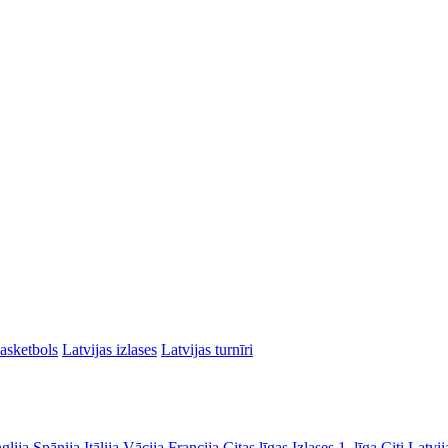
asketbols
Latvijas izlases
Latvijas turnīri
glija
Spānija
Itālija
Vācija
Francija
Citas līgas
Izlases
1. līga
Citi Latvij