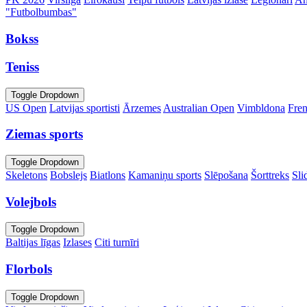
"Futbolbumbas"
Bokss
Teniss
Toggle Dropdown
US Open
Latvijas sportisti
Ārzemes
Australian Open
Vimbldona
Fre
Ziemas sports
Toggle Dropdown
Skeletons
Bobslejs
Biatlons
Kamaniņu sports
Slēpošana
Šorttreks
Sli
Volejbols
Toggle Dropdown
Baltijas līgas
Izlases
Citi turnīri
Florbols
Toggle Dropdown