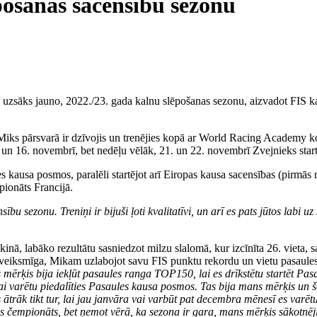
pošanas sacensību sezonu
ī, uzsāks jauno, 2022./23. gada kalnu slēpošanas sezonu, aizvadot FIS k
s Miks pārsvarā ir dzīvojis un trenējies kopā ar World Racing Academy 
 un 16. novembrī, bet nedēļu vēlāk, 21. un 22. novembrī Zvejnieks start
es kausa posmos, paralēli startējot arī Eiropas kausa sacensības (pirmā
pionāts Francijā.
sību sezonu. Treniņi ir bijuši ļoti kvalitatīvi, un arī es pats jūtos labi 
nā, labāko rezultātu sasniedzot milzu slalomā, kur izcīnīta 26. vieta, 
 veiksmīga, Mikam uzlabojot savu FIS punktu rekordu un vietu pasaules 
 mērķis bija iekļūt pasaules ranga TOP150, lai es drīkstētu startēt Pas
ai varētu piedalīties Pasaules kausa posmos. Tas bija mans mērķis un šo
s ātrāk tikt tur, lai jau janvāra vai varbūt pat decembra mēnesī es varē
 čempionāts, bet ņemot vērā, ka sezona ir gara, mans mērķis sākotnēji i