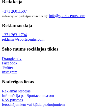
Redakcija
+371 26011507
info@sportacentrs.com
redakcijas e-pasts (preses relīzēm):
Reklāmas daļa
+371 26311794
reklama@sportacentrs.com
Seko mums sociālajos tīklos
Draugiem.lv
Facebook
Twitter
Instagram
Noderīgas lietas
Reklāmas iespējas
Informācija par Sportacentrs.com
RSS plūsmas
Ierosinājumiem vai kļūdu paziņojumiem