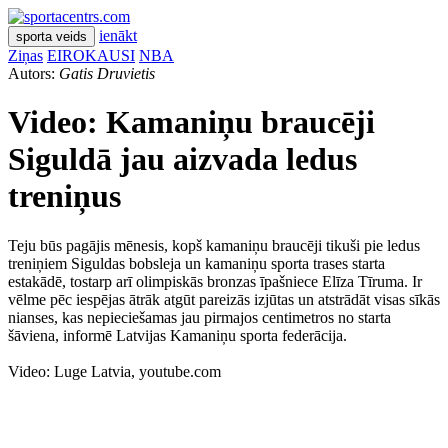
ienākt
sporta veids
Ziņas
EIROKAUSI
NBA
Autors:
Gatis Druvietis
Video: Kamaniņu braucēji
Siguldā jau aizvada ledus
treniņus
Teju būs pagājis mēnesis, kopš kamaniņu braucēji tikuši pie ledus
treniņiem Siguldas bobsleja un kamaniņu sporta trases starta
estakādē, tostarp arī olimpiskās bronzas īpašniece Elīza Tīruma. Ir
vēlme pēc iespējas ātrāk atgūt pareizās izjūtas un atstrādāt visas sīkās
nianses, kas nepieciešamas jau pirmajos centimetros no starta
šāviena, informē Latvijas Kamaniņu sporta federācija.
Video: Luge Latvia, youtube.com