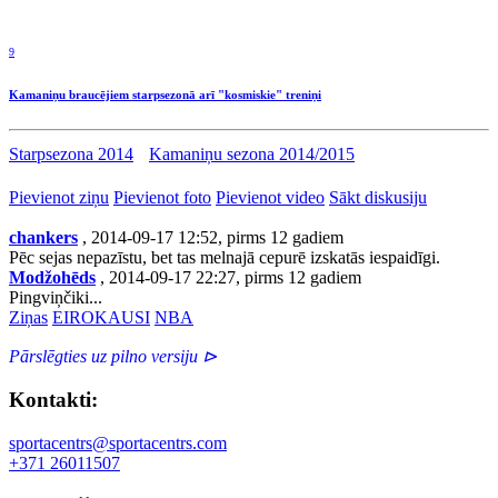
9
Kamaniņu braucējiem starpsezonā arī "kosmiskie" treniņi
Starpsezona 2014
Kamaniņu sezona 2014/2015
Pievienot ziņu
Pievienot foto
Pievienot video
Sākt diskusiju
chankers
, 2014-09-17 12:52, pirms 12 gadiem
Pēc sejas nepazīstu, bet tas melnajā cepurē izskatās iespaidīgi.
Modžohēds
, 2014-09-17 22:27, pirms 12 gadiem
Pingviņčiki...
Ziņas
EIROKAUSI
NBA
Pārslēgties uz pilno versiju ⊳
Kontakti:
sportacentrs@sportacentrs.com
+371 26011507