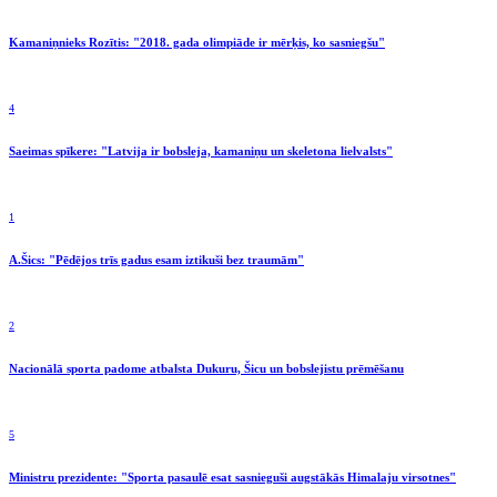
Kamaniņnieks Rozītis: "2018. gada olimpiāde ir mērķis, ko sasniegšu"
4
Saeimas spīkere: "Latvija ir bobsleja, kamaniņu un skeletona lielvalsts"
1
A.Šics: "Pēdējos trīs gadus esam iztikuši bez traumām"
2
Nacionālā sporta padome atbalsta Dukuru, Šicu un bobslejistu prēmēšanu
5
Ministru prezidente: "Sporta pasaulē esat sasnieguši augstākās Himalaju virsotnes"