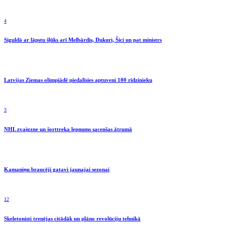
4
Siguldā ar lāpstu šļūks arī Melbārdis, Dukuri, Šici un pat ministrs
Latvijas Ziemas olimpiādē piedalīsies aptuveni 100 rīdzinieku
3
NHL zvaigzne un šorttreka lepnums sacenšas ātrumā
Kamaniņu braucēji gatavi jaunajai sezonai
12
Skeletonisti trenējas citādāk un plāno revolūciju tehnikā