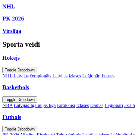
NHL
PK 2026
Virslīga
Sporta veidi
Hokejs
Toggle Dropdown
NHL
Latvijas čempionāts
Latvijas izlases
Leģionāri
Izlases
Basketbols
Toggle Dropdown
NBA
Latvijas-Igaunijas līga
Eirokausi
Izlases
Dāmas
Leģionāri
3x3 b
Futbols
Toggle Dropdown
PK 2026
Virslīga
Eirokausi
Telpu futbols
Latvijas izlase
Leģionāri
An