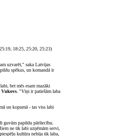
(25:19, 18:25, 25:20, 25:23)
ram uzvarēt," saka Latvijas
papildu spēkus, un komandā ir
i labi, bet mēs esam mazāki
s Vukovs
. "Viņi ir patiešām laba
mā un kopumā - tas viss labi
ādi guvām papildu pārliecību.
īžiem ne tik labi uzņēmām servi,
espēļu kultūra nebija tik laba,