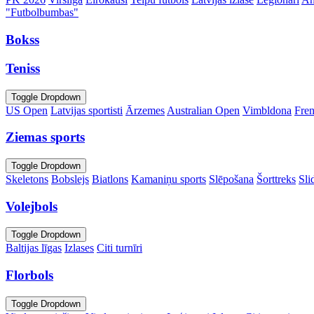
"Futbolbumbas"
Bokss
Teniss
Toggle Dropdown
US Open
Latvijas sportisti
Ārzemes
Australian Open
Vimbldona
Fre
Ziemas sports
Toggle Dropdown
Skeletons
Bobslejs
Biatlons
Kamaniņu sports
Slēpošana
Šorttreks
Sli
Volejbols
Toggle Dropdown
Baltijas līgas
Izlases
Citi turnīri
Florbols
Toggle Dropdown