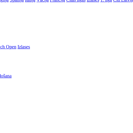
nch Open
Izlases
došana