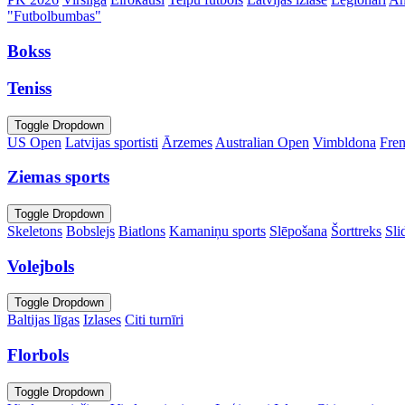
"Futbolbumbas"
Bokss
Teniss
Toggle Dropdown
US Open
Latvijas sportisti
Ārzemes
Australian Open
Vimbldona
Fre
Ziemas sports
Toggle Dropdown
Skeletons
Bobslejs
Biatlons
Kamaniņu sports
Slēpošana
Šorttreks
Sli
Volejbols
Toggle Dropdown
Baltijas līgas
Izlases
Citi turnīri
Florbols
Toggle Dropdown