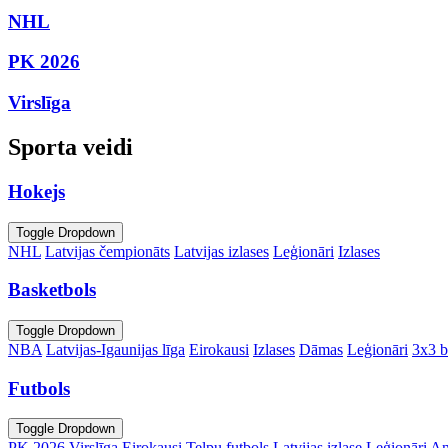
NHL
PK 2026
Virslīga
Sporta veidi
Hokejs
Toggle Dropdown
NHL
Latvijas čempionāts
Latvijas izlases
Leģionāri
Izlases
Basketbols
Toggle Dropdown
NBA
Latvijas-Igaunijas līga
Eirokausi
Izlases
Dāmas
Leģionāri
3x3 b
Futbols
Toggle Dropdown
PK 2026
Virslīga
Eirokausi
Telpu futbols
Latvijas izlase
Leģionāri
An