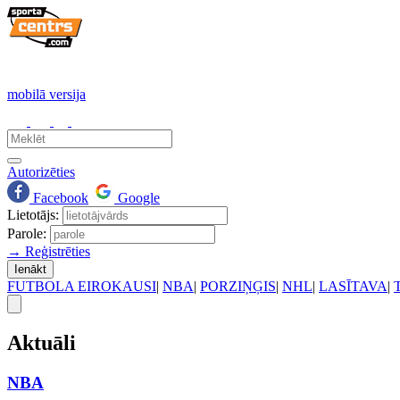
mobilā versija
Autorizēties
Facebook
Google
Lietotājs:
Parole:
→ Reģistrēties
Ienākt
FUTBOLA EIROKAUSI
|
NBA
|
PORZIŅĢIS
|
NHL
|
LASĪTAVA
|
Aktuāli
NBA