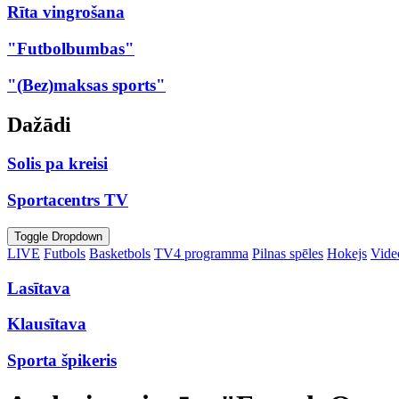
Rīta vingrošana
"Futbolbumbas"
"(Bez)maksas sports"
Dažādi
Solis pa kreisi
Sportacentrs TV
Toggle Dropdown
LIVE
Futbols
Basketbols
TV4 programma
Pilnas spēles
Hokejs
Video
Lasītava
Klausītava
Sporta špikeris