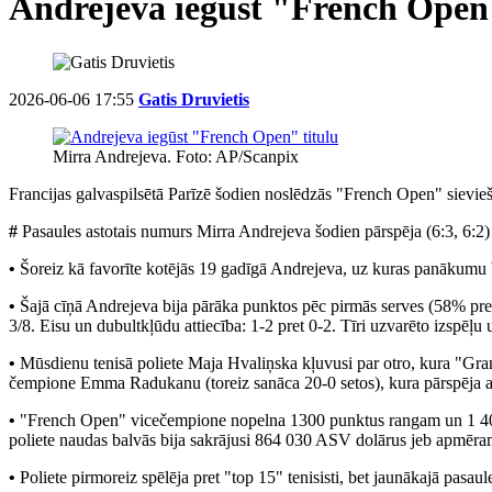
Andrejeva iegūst "French Open"
2026-06-06 17:55
Gatis Druvietis
Mirra Andrejeva. Foto: AP/Scanpix
Francijas galvaspilsētā Parīzē šodien noslēdzās "French Open" sievieš
#
Pasaules astotais numurs Mirra Andrejeva šodien pārspēja (6:3, 6:2)
•
Šoreiz kā favorīte kotējās 19 gadīgā Andrejeva, uz kuras panākumu 
•
Šajā cīņā Andrejeva bija pārāka punktos pēc pirmās serves (58% pre
3/8. Eisu un dubultkļūdu attiecība: 1-2 pret 0-2. Tīri uzvarēto izspēļu
•
Mūsdienu tenisā poliete Maja Hvaliņska kļuvusi par otro, kura "Grand
čempione Emma Radukanu (toreiz sanāca 20-0 setos), kura pārspēja a
•
"French Open" vicečempione nopelna 1300 punktus rangam un 1 400 0
poliete naudas balvās bija sakrājusi 864 030 ASV dolārus jeb apmēra
•
Poliete pirmoreiz spēlēja pret "top 15" tenisisti, bet jaunākajā pasau