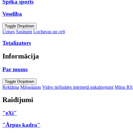
Spēka sports
Veselība
Toggle Dropdown
Uzturs
Sasitumi
Locītavas un ceļi
Totalizators
Informācija
Par mums
Toggle Dropdown
Reklāma
Mājaslapas
Video tiešraides internetā pakalpojumi
Mūsu RS
Raidījumi
"eXi"
"Ārpus kadra"