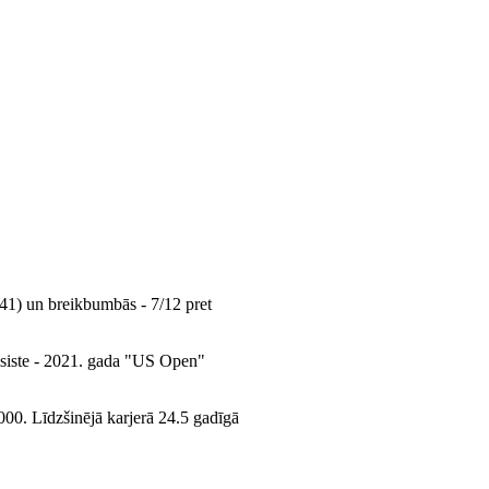
41) un breikbumbās - 7/12 pret
nisiste - 2021. gada "US Open"
0. Līdzšinējā karjerā 24.5 gadīgā