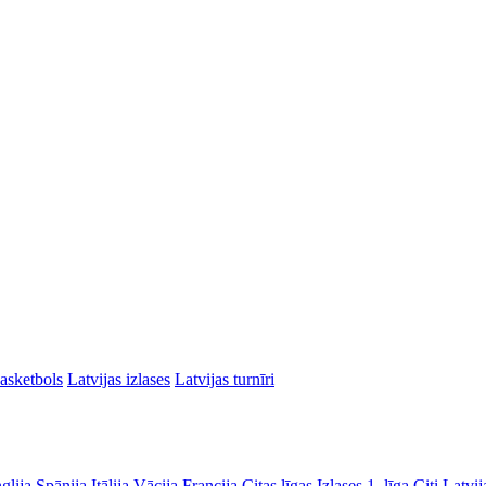
asketbols
Latvijas izlases
Latvijas turnīri
glija
Spānija
Itālija
Vācija
Francija
Citas līgas
Izlases
1. līga
Citi Latvij