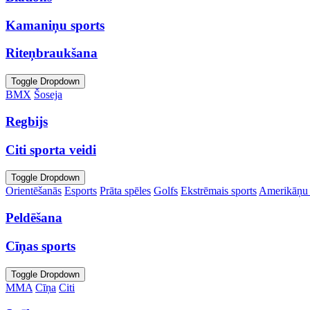
Kamaniņu sports
Riteņbraukšana
Toggle Dropdown
BMX
Šoseja
Regbijs
Citi sporta veidi
Toggle Dropdown
Orientēšanās
Esports
Prāta spēles
Golfs
Ekstrēmais sports
Amerikāņu 
Peldēšana
Cīņas sports
Toggle Dropdown
MMA
Cīņa
Citi