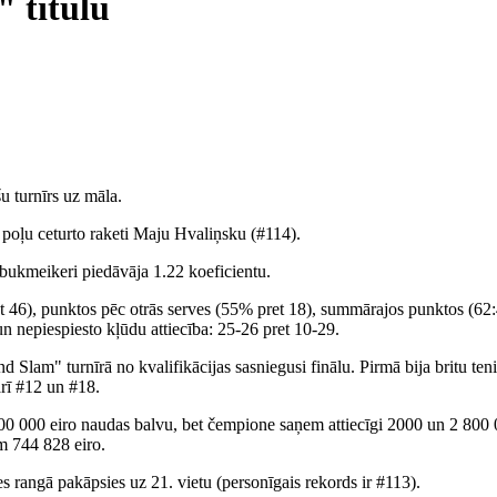
 titulu
u turnīrs uz māla.
 poļu ceturto raketi Maju Hvaliņsku (#114).
bukmeikeri piedāvāja 1.22 koeficientu.
t 46), punktos pēc otrās serves (55% pret 18), summārajos punktos (62:
 un nepiespiesto kļūdu attiecība: 25-26 pret 10-29.
 Slam" turnīrā no kvalifikācijas sasniegusi finālu. Pirmā bija britu te
rī #12 un #18.
00 eiro naudas balvu, bet čempione saņem attiecīgi 2000 un 2 800 00
m 744 828 eiro.
les rangā pakāpsies uz 21. vietu (personīgais rekords ir #113).