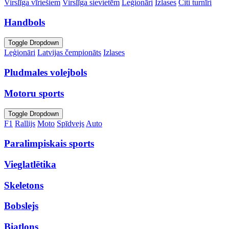
Virslīga vīriešiem
Virslīga sievietēm
Leģionāri
Izlases
Citi turnīri
Handbols
Toggle Dropdown
Leģionāri
Latvijas čempionāts
Izlases
Pludmales volejbols
Motoru sports
Toggle Dropdown
F1
Rallijs
Moto
Spīdvejs
Auto
Paralimpiskais sports
Vieglatlētika
Skeletons
Bobslejs
Biatlons