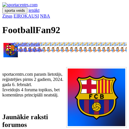
ienākt
sporta veids
Ziņas
EIROKAUSI
NBA
FootballFan92
Nosūtīt vēstuli
Ignorēt lietotāju
sportacentrs.com parasts lietotājs,
reģistrējies pirms 2 gadiem, 2024.
gada 6. februārī.
Izveidojis 4 foruma topikus, bet
komentārus principiāli neatstāj.
Jaunākie raksti
forumos