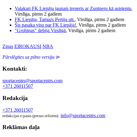
Valakari FK Liepāja jaunais treneris ar Zuntneru kā asistentu
,
Virslīga, pirms 2 gadiem
FK Liepāja, Tamazs Pertija utt.
, Virslīga, pirms 2 gadiem
Šis pasaka visu par FK Liepāja!
, Virslīga, pirms 2 gadiem
"Grobiņas" debija Virslīgā
, Virslīga, pirms 2 gadiem
Ziņas
EIROKAUSI
NBA
Pārslēgties uz pilno versiju ⊳
Kontakti:
sportacentrs@sportacentrs.com
+371 26011507
Redakcija
+371 26011507
info@sportacentrs.com
redakcijas e-pasts (preses relīzēm):
Reklāmas daļa