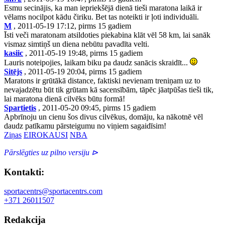
Esmu secinājis, ka man iepriekšējā dienā tieši maratona laikā ir
vēlams nocilpot kādu čiriku. Bet tas noteikti ir ļoti individuāli.
M
, 2011-05-19 17:12, pirms 15 gadiem
Īsti veči maratonam atsildoties piekabina klāt vēl 58 km, lai sanāk
vismaz simtiņš un diena nebūtu pavadīta velti.
kasiic
, 2011-05-19 19:48, pirms 15 gadiem
Lauris noteipojies, laikam biku pa daudz sanācis skraidīt...
Sitējs
, 2011-05-19 20:04, pirms 15 gadiem
Maratons ir grūtākā distance, faktiski nevienam treniņam uz to
nevajadzētu būt tik grūtam kā sacensībām, tāpēc jāatpūšas tieši tik,
lai maratona dienā cilvēks būtu formā!
Spartietis
, 2011-05-20 09:45, pirms 15 gadiem
Apbrīnoju un cienu šos divus cilvēkus, domāju, ka nākotnē vēl
daudz patīkamu pārsteigumu no viņiem sagaidīsim!
Ziņas
EIROKAUSI
NBA
Pārslēgties uz pilno versiju ⊳
Kontakti:
sportacentrs@sportacentrs.com
+371 26011507
Redakcija