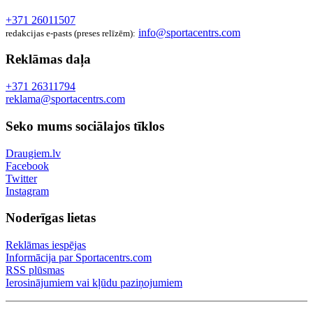
+371 26011507
info@sportacentrs.com
redakcijas e-pasts (preses relīzēm):
Reklāmas daļa
+371 26311794
reklama@sportacentrs.com
Seko mums sociālajos tīklos
Draugiem.lv
Facebook
Twitter
Instagram
Noderīgas lietas
Reklāmas iespējas
Informācija par Sportacentrs.com
RSS plūsmas
Ierosinājumiem vai kļūdu paziņojumiem