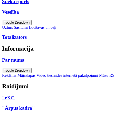
Spēka sports
Veselība
Toggle Dropdown
Uzturs
Sasitumi
Locītavas un ceļi
Totalizators
Informācija
Par mums
Toggle Dropdown
Reklāma
Mājaslapas
Video tiešraides internetā pakalpojumi
Mūsu RS
Raidījumi
"eXi"
"Ārpus kadra"