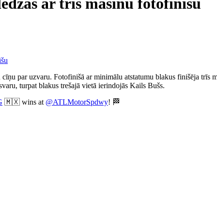
dzas ar trīs mašīnu fotofinišu
īņu par uzvaru. Fotofinišā ar minimālu atstatumu blakus finišēja trīs 
aru, turpat blakus trešajā vietā ierindojās Kails Bušs.
G
🇲🇽 wins at
@ATLMotorSpdwy
! 🏁