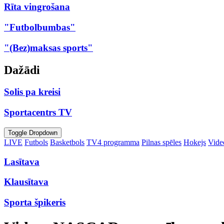
Rīta vingrošana
"Futbolbumbas"
"(Bez)maksas sports"
Dažādi
Solis pa kreisi
Sportacentrs TV
Toggle Dropdown
LIVE
Futbols
Basketbols
TV4 programma
Pilnas spēles
Hokejs
Video
Lasītava
Klausītava
Sporta špikeris