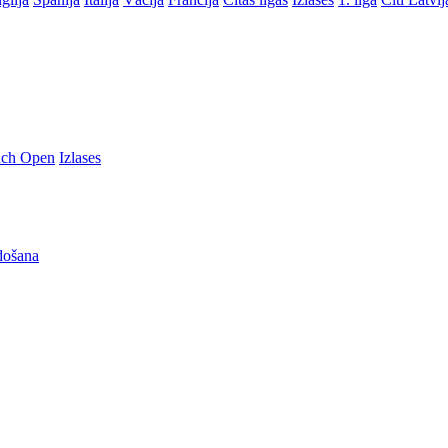
nch Open
Izlases
došana