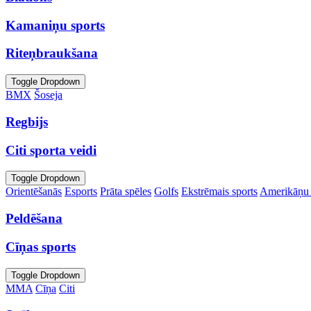
Kamaniņu sports
Riteņbraukšana
Toggle Dropdown
BMX
Šoseja
Regbijs
Citi sporta veidi
Toggle Dropdown
Orientēšanās
Esports
Prāta spēles
Golfs
Ekstrēmais sports
Amerikāņu 
Peldēšana
Cīņas sports
Toggle Dropdown
MMA
Cīņa
Citi