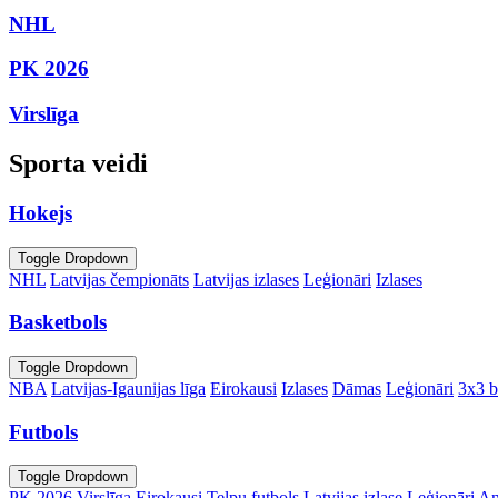
NHL
PK 2026
Virslīga
Sporta veidi
Hokejs
Toggle Dropdown
NHL
Latvijas čempionāts
Latvijas izlases
Leģionāri
Izlases
Basketbols
Toggle Dropdown
NBA
Latvijas-Igaunijas līga
Eirokausi
Izlases
Dāmas
Leģionāri
3x3 b
Futbols
Toggle Dropdown
PK 2026
Virslīga
Eirokausi
Telpu futbols
Latvijas izlase
Leģionāri
An