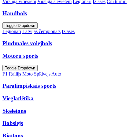
Virslīga vīriešiem
Virslīga sievietēm
Leģionāri
Izlases
Citi turnīri
Handbols
Toggle Dropdown
Leģionāri
Latvijas čempionāts
Izlases
Pludmales volejbols
Motoru sports
Toggle Dropdown
F1
Rallijs
Moto
Spīdvejs
Auto
Paralimpiskais sports
Vieglatlētika
Skeletons
Bobslejs
Biatlons