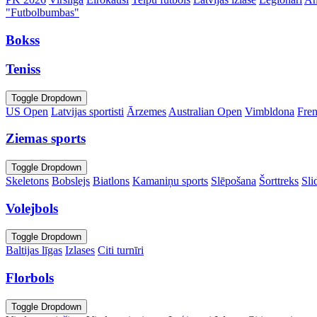
"Futbolbumbas"
Bokss
Teniss
Toggle Dropdown
US Open
Latvijas sportisti
Ārzemes
Australian Open
Vimbldona
Fre
Ziemas sports
Toggle Dropdown
Skeletons
Bobslejs
Biatlons
Kamaniņu sports
Slēpošana
Šorttreks
Sli
Volejbols
Toggle Dropdown
Baltijas līgas
Izlases
Citi turnīri
Florbols
Toggle Dropdown