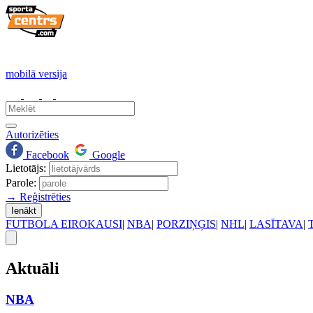
mobilā versija
Autorizēties
Facebook
Google
Lietotājs:
Parole:
→ Reģistrēties
Ienākt
FUTBOLA EIROKAUSI
|
NBA
|
PORZIŅĢIS
|
NHL
|
LASĪTAVA
|
Aktuāli
NBA