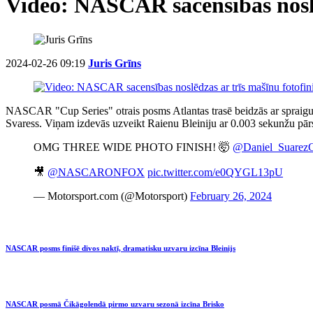
Video: NASCAR sacensības noslē
2024-02-26 09:19
Juris Grīns
NASCAR "Cup Series" otrais posms Atlantas trasē beidzās ar spraigu c
Svaress. Viņam izdevās uzveikt Raienu Bleiniju ar 0.003 sekunžu pārsv
OMG THREE WIDE PHOTO FINISH! 🤯
@Daniel_Suarez
🎥
@NASCARONFOX
pic.twitter.com/e0QYGL13pU
— Motorsport.com (@Motorsport)
February 26, 2024
NASCAR posms finišē divos naktī, dramatisku uzvaru izcīna Bleinijs
NASCAR posmā Čikāgolendā pirmo uzvaru sezonā izcīna Brisko