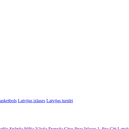
asketbols
Latvijas izlases
Latvijas turnīri
glija
Spānija
Itālija
Vācija
Francija
Citas līgas
Izlases
1. līga
Citi Latvij