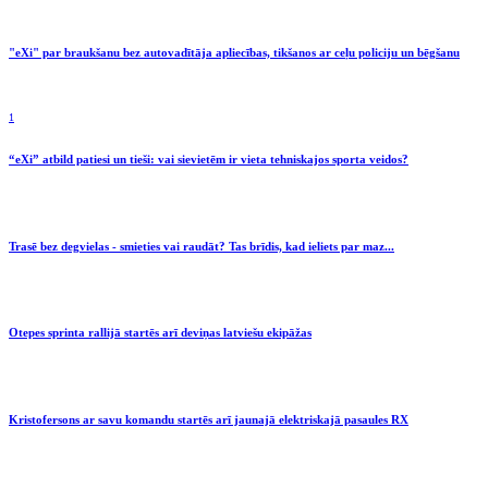
"eXi" par braukšanu bez autovadītāja apliecības, tikšanos ar ceļu policiju un bēgšanu
1
“eXi” atbild patiesi un tieši: vai sievietēm ir vieta tehniskajos sporta veidos?
Trasē bez degvielas - smieties vai raudāt? Tas brīdis, kad ieliets par maz...
Otepes sprinta rallijā startēs arī deviņas latviešu ekipāžas
Kristofersons ar savu komandu startēs arī jaunajā elektriskajā pasaules RX