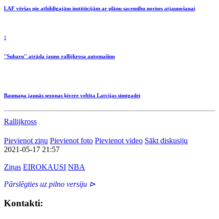
LAF vēršas pie atbildīgajām institūcijām ar plānu sacensību norises atjaunošanai
1
''Subaru'' atrāda jauno rallijkrosa automašīnu
Baumaņa jaunās sezonas ķivere veltīta Latvijas simtgadei
Rallijkross
Pievienot ziņu
Pievienot foto
Pievienot video
Sākt diskusiju
2021-05-17 21:57
Ziņas
EIROKAUSI
NBA
Pārslēgties uz pilno versiju ⊳
Kontakti: