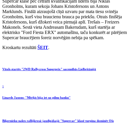
Supercar klasē pēc četrām kvalifikācijām līderis bija Niklas
Gronholms, kuram sekoja Johans Kristofersons un Antons
Marklunds. Finālā aizraujošā cīņā uzvaru par mata tiesu svinēja
Gronholms, kurš visu braucienu brauca pa priekšu. Otrais finišēja
Kristofersons, kurš džokeri veica pirmajā aplī. Trešais – Freizers
Makonels. Sestā vieta Andreasam Bakerudam, kurš startēja ar
elektrisko ''Ford Fiesta ERX'' automašīnu, taču konkurēt ar pārējiem
Supercar braucējiem šoreiz norvēģim nebija pa spēkam.
Kroskartu rezultāti
ŠEIT
.
Vītols startēs "2WD Rallycross Superprix" sacensībās Lielbritānijā
1
Linards Jasons: ''Mērķis bija iet uz pilnu banku''
Biķernieku nakts rallijkrosā jaudīgākajā "Supercar" klasē turpina dominēt Ošs