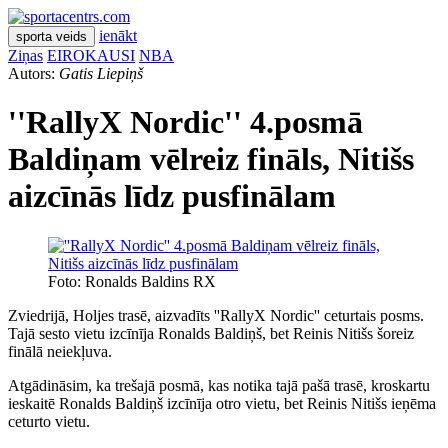
ienākt
sporta veids
Ziņas
EIROKAUSI
NBA
Autors:
Gatis Liepiņš
''RallyX Nordic'' 4.posmā
Baldiņam vēlreiz fināls, Nitišs
aizcīnās līdz pusfinālam
Foto: Ronalds Baldins RX
Zviedrijā, Holjes trasē, aizvadīts ''RallyX Nordic'' ceturtais posms.
Tajā sesto vietu izcīnīja Ronalds Baldiņš, bet Reinis Nitišs šoreiz
finālā neiekļuva.
Atgādināsim, ka trešajā posmā, kas notika tajā pašā trasē, kroskartu
ieskaitē Ronalds Baldiņš izcīnīja otro vietu, bet Reinis Nitišs ieņēma
ceturto vietu.