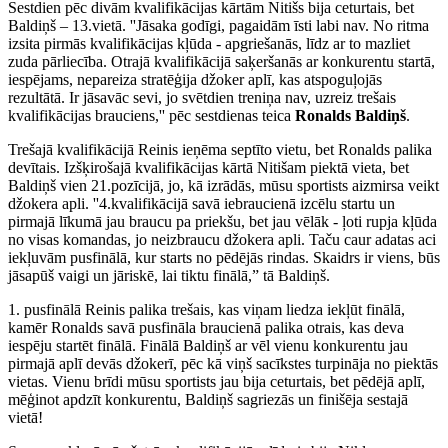
Sestdien pēc divām kvalifikācijas kārtām Nitišs bija ceturtais, bet
Baldiņš – 13.vietā. ''Jāsaka godīgi, pagaidām īsti labi nav. No ritma
izsita pirmās kvalifikācijas kļūda - apgriešanās, līdz ar to mazliet
zuda pārliecība. Otrajā kvalifikācijā saķeršanās ar konkurentu startā,
iespējams, nepareiza stratēģija džoker aplī, kas atspoguļojās
rezultātā. Ir jāsavāc sevi, jo svētdien treniņa nav, uzreiz trešais
kvalifikācijas brauciens,'' pēc sestdienas teica
Ronalds Baldiņš
.
Trešajā kvalifikācijā Reinis ieņēma septīto vietu, bet Ronalds palika
devītais. Izšķirošajā kvalifikācijas kārtā Nitišam piektā vieta, bet
Baldiņš vien 21.pozīcijā, jo, kā izrādās, mūsu sportists aizmirsa veikt
džokera apli. ''4.kvalifikācijā savā iebraucienā izcēlu startu un
pirmajā līkumā jau braucu pa priekšu, bet jau vēlāk - ļoti rupja kļūda
no visas komandas, jo neizbraucu džokera apli. Taču caur adatas aci
iekļuvām pusfinālā, kur starts no pēdējās rindas. Skaidrs ir viens, būs
jāsapūš vaigi un jāriskē, lai tiktu finālā,” tā Baldiņš.
1. pusfinālā Reinis palika trešais, kas viņam liedza iekļūt finālā,
kamēr Ronalds savā pusfināla braucienā palika otrais, kas deva
iespēju startēt finālā. Finālā Baldiņš ar vēl vienu konkurentu jau
pirmajā aplī devās džokerī, pēc kā viņš sacīkstes turpināja no piektās
vietas. Vienu brīdi mūsu sportists jau bija ceturtais, bet pēdējā aplī,
mēģinot apdzīt konkurentu, Baldiņš sagriezās un finišēja sestajā
vietā!