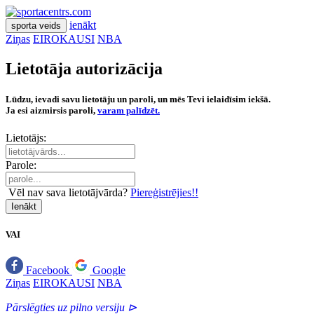
ienākt
sporta veids
Ziņas
EIROKAUSI
NBA
Lietotāja autorizācija
Lūdzu, ievadi savu lietotāju un paroli, un mēs Tevi ielaidīsim iekšā.
Ja esi aizmirsis paroli,
varam palīdzēt.
Lietotājs:
Parole:
Vēl nav sava lietotājvārda?
Piereģistrējies!!
Ienākt
VAI
Facebook
Google
Ziņas
EIROKAUSI
NBA
Pārslēgties uz pilno versiju ⊳