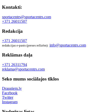
Kontakti:
sportacentrs@sportacentrs.com
+371 26011507
Redakcija
+371 26011507
info@sportacentrs.com
redakcijas e-pasts (preses relīzēm):
Reklāmas daļa
+371 26311794
reklama@sportacentrs.com
Seko mums sociālajos tīklos
Draugiem.lv
Facebook
Twitter
Instagram
Noderīgas lietas