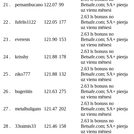
21 .
pernambucano
122.07
99
Betsafe.com; SA+ pieeja
uz vienu mēnesi
2.63 ls bonuss no
22 .
fufelis1122
122.05
177
Betsafe.com; SA+ pieeja
uz vienu mēnesi
2.63 ls bonuss no
23 .
everests
121.90
153
Betsafe.com; SA+ pieeja
uz vienu mēnesi
2.63 ls bonuss no
24 .
krisshy
121.88
178
Betsafe.com; SA+ pieeja
uz vienu mēnesi
2.63 ls bonuss no
25 .
ziko777
121.88
132
Betsafe.com; SA+ pieeja
uz vienu mēnesi
2.63 ls bonuss no
26 .
bugeriitis
121.63
275
Betsafe.com; SA+ pieeja
uz vienu mēnesi
2.63 ls bonuss no
27 .
metalhuligans
121.47
202
Betsafe.com; SA+ pieeja
uz vienu mēnesi
2.63 ls bonuss no
28 .
33raimis33
121.46
158
Betsafe.com; SA+ pieeja
uz vienu mēnesi