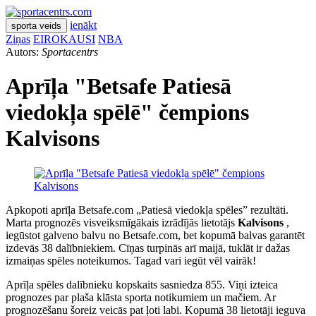
ienākt
sporta veids
Ziņas
EIROKAUSI
NBA
Autors:
Sportacentrs
Aprīļa "Betsafe Patiesā
viedokļa spēlē" čempions
Kalvisons
Apkopoti aprīļa Betsafe.com „Patiesā viedokļa spēles” rezultāti.
Marta prognozēs visveiksmīgākais izrādījās lietotājs
Kalvisons
,
iegūstot galveno balvu no Betsafe.com, bet kopumā balvas garantēt
izdevās 38 dalībniekiem. Cīņas turpinās arī maijā, tuklāt ir dažas
izmaiņas spēles noteikumos. Tagad vari iegūt vēl vairāk!
Aprīļa spēles dalībnieku kopskaits sasniedza 855. Viņi izteica
prognozes par plaša klāsta sporta notikumiem un mačiem. Ar
prognozēšanu šoreiz veicās pat ļoti labi. Kopumā 38 lietotāji ieguva