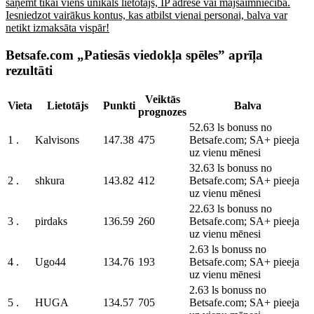
saņemt tikai viens unikāls lietotājs, IP adrese vai mājsaimniecība.
Iesniedzot vairākus kontus, kas atbilst vienai personai, balva var
netikt izmaksāta vispār!
Betsafe.com „Patiesās viedokļa spēles” aprīļa
rezultāti
Veiktās
Vieta
Lietotājs
Punkti
Balva
prognozes
52.63 ls bonuss no
1 .
Kalvisons
147.38
475
Betsafe.com; SA+ pieeja
uz vienu mēnesi
32.63 ls bonuss no
2 .
shkura
143.82
412
Betsafe.com; SA+ pieeja
uz vienu mēnesi
22.63 ls bonuss no
3 .
pirdaks
136.59
260
Betsafe.com; SA+ pieeja
uz vienu mēnesi
2.63 ls bonuss no
4 .
Ugo44
134.76
193
Betsafe.com; SA+ pieeja
uz vienu mēnesi
2.63 ls bonuss no
5 .
HUGA
134.57
705
Betsafe.com; SA+ pieeja