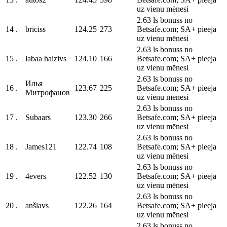
uz vienu mēnesi
2.63 ls bonuss no
14 .
briciss
124.25
273
Betsafe.com; SA+ pieeja
uz vienu mēnesi
2.63 ls bonuss no
15 .
labaa haizivs
124.10
166
Betsafe.com; SA+ pieeja
uz vienu mēnesi
2.63 ls bonuss no
Илья
16 .
123.67
225
Betsafe.com; SA+ pieeja
Митрофанов
uz vienu mēnesi
2.63 ls bonuss no
17 .
Subaars
123.30
266
Betsafe.com; SA+ pieeja
uz vienu mēnesi
2.63 ls bonuss no
18 .
James121
122.74
108
Betsafe.com; SA+ pieeja
uz vienu mēnesi
2.63 ls bonuss no
19 .
4evers
122.52
130
Betsafe.com; SA+ pieeja
uz vienu mēnesi
2.63 ls bonuss no
20 .
anšlavs
122.26
164
Betsafe.com; SA+ pieeja
uz vienu mēnesi
2.63 ls bonuss no