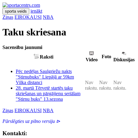
ienākt
sporta veids
Ziņas
EIROKAUSI
NBA
Taku skriesana
Sacensību jaunumi
Foto
Raksti
Video
Diskusijas
Pēc nedēļas Saulgriežu nakts
"Stirnubuks" Liepājā ar 59km
Vilka distanci
Nav
Nav
Nav
28. martā Tērvetē startēs taku
rakstu.
rakstu.
rakstu.
skriešanas un pārgājienu seriālam
"Stirnu buks" 13.sezona
Ziņas
EIROKAUSI
NBA
Pārslēgties uz pilno versiju ⊳
Kontakti: