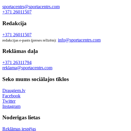
sportacentrs@sportacentrs.com
+371 26011507
Redakcija
+371 26011507
info@sportacentrs.com
redakcijas e-pasts (preses relīzēm):
Reklāmas daļa
+371 26311794
reklama@sportacentrs.com
Seko mums sociālajos tīklos
Draugiem.lv
Facebook
Twitter
Instagram
Noderīgas lietas
Reklāmas iespējas