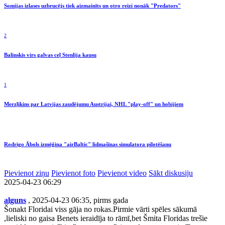
Somijas izlases uzbrucējs tiek aizmainīts un otro reizi nonāk "Predators"
2
Balinskis virs galvas ceļ Stenlija kausu
1
Merzļikins par Latvijas zaudējumu Austrijai, NHL "play-off" un hobijiem
Rodrigo Ābols izmēģina "airBaltic" lidmašīnas simulatora pilotēšanu
Pievienot ziņu
Pievienot foto
Pievienot video
Sākt diskusiju
2025-04-23 06:29
alguns
, 2025-04-23 06:35, pirms gada
Šonakt Floridai viss gāja no rokas.Pirmie vārti spēles sākumā
,lieliski no gaisa Benets ieraidīja to rāmī,bet Šmita Floridas trešie