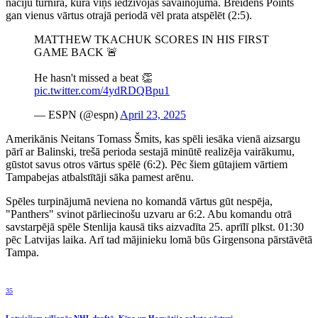
nāciju turnīra, kurā viņš iedzīvojās savainojumā. Breidens Points
gan vienus vārtus otrajā periodā vēl prata atspēlēt (2:5).
MATTHEW TKACHUK SCORES IN HIS FIRST
GAME BACK 🚨
He hasn't missed a beat 👏
pic.twitter.com/4ydRDQBpu1
— ESPN (@espn)
April 23, 2025
Amerikānis Neitans Tomass Šmits, kas spēli iesāka vienā aizsargu
pārī ar Balinski, trešā perioda sestajā minūtē realizēja vairākumu,
gūstot savus otros vārtus spēlē (6:2). Pēc šiem gūtajiem vārtiem
Tampabejas atbalstītāji sāka pamest arēnu.
Spēles turpinājumā neviena no komandā vārtus gūt nespēja,
"Panthers" svinot pārliecinošu uzvaru ar 6:2. Abu komandu otrā
savstarpējā spēle Stenlija kausā tiks aizvadīta 25. aprīlī plkst. 01:30
pēc Latvijas laika. Arī tad mājinieku lomā būs Girgensona pārstāvētā
Tampa.
35
Latviešiem vilšanās NHL draftā, Ķīna un Horvātija raksta vēsturi