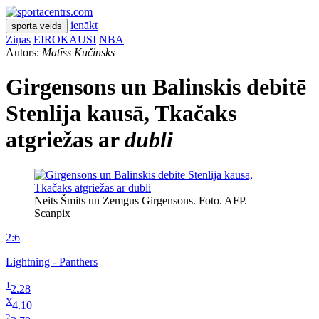
ienākt
sporta veids
Ziņas
EIROKAUSI
NBA
Autors:
Matīss Kučinsks
Girgensons un Balinskis debitē
Stenlija kausā, Tkačaks
atgriežas ar
dubli
Neits Šmits un Zemgus Girgensons. Foto. AFP.
Scanpix
2:6
Lightning - Panthers
1
2.28
X
4.10
2