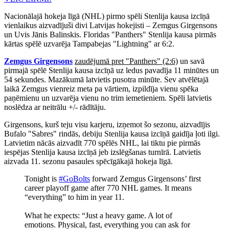
Nacionālajā hokeja līgā (NHL) pirmo spēli Stenlija kausa izcīņā
vienlaikus aizvadījuši divi Latvijas hokejisti – Zemgus Girgensons
un Uvis Jānis Balinskis. Floridas "Panthers" Stenlija kausa pirmās
kārtas spēlē uzvarēja Tampabejas "Lightning" ar 6:2.
Zemgus Girgensons
zaudējumā pret "Panthers" (2:6)
un savā
pirmajā spēlē Stenlija kausa izcīņā uz ledus pavadīja 11 minūtes un
54 sekundes. Mazākumā latvietis pusotra minūte. Sev atvēlētajā
laikā Zemgus vienreiz meta pa vārtiem, izpildīja vienu spēka
paņēmienu un uzvarēja vienu no trim iemetieniem. Spēli latvietis
noslēdza ar neitrālu +/- rādītāju.
Girgensons, kurš teju visu karjeru, izņemot šo sezonu, aizvadījis
Bufalo "Sabres" rindās, debiju Stenlija kausa izcīņā gaidīja ļoti ilgi.
Latvietim nācās aizvadīt 770 spēlēs NHL, lai tiktu pie pirmās
iespējas Stenlija kausa izcīņā jeb izslēgšanas turnīrā. Latvietis
aizvada 11. sezonu pasaules spēcīgākajā hokeja līgā.
Tonight is
#GoBolts
forward Zemgus Girgensons’ first
career playoff game after 770 NHL games. It means
“everything” to him in year 11.
What he expects: “Just a heavy game. A lot of
emotions. Physical, fast, everything you can ask for