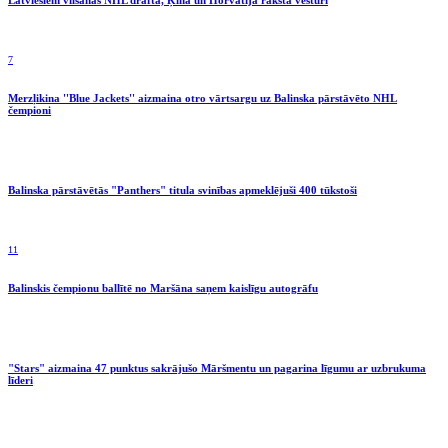
7
Merzļikina ''Blue Jackets'' aizmaina otro vārtsargu uz Balinska pārstāvēto NHL
čempioni
Balinska pārstāvētās "Panthers" titula svinības apmeklējuši 400 tūkstoši
11
Balinskis čempionu ballītē no Maršāna saņem kaislīgu autogrāfu
"Stars" aizmaina 47 punktus sakrājušo Māršmentu un pagarina līgumu ar uzbrukuma
līderi