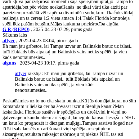
vārti kļuva par izšķirošo momentu šajā spēlē,manuprāt,jo Tampa to
apstrīdēja,bet pēc video noskatīšanās ,ne tikai vārti tika atzīti par
pareiziem,rezultātā vēl saņēma divminūšu sodu,kuru Tkačuks tūdaļ
realizēja un tā cerētā 1:2 vietā atnāca 1:4.Tālāk Florida kontrolēja
spēli līdz pašām beigām.Mājas laukuma priekšrocība atgūta.
G R (REPO)
, 2025-04-23 07:29, pirms gada
Sākums labs
affyer
, 2025-04-23 08:04, pirms gada
Eh man jau gribētos, lai Tampa uzvar un Balinskis brauc uz izlasi..
tulīt Ebklads būs atpakaļ un Balinskis vairs netiks spēlēt, ja vien
kāds nenotraumēsies..
alguns
, 2025-04-23 10:17, pirms gada
affyer
rakstīja: Eh man jau gribētos, lai Tampa uzvar un
Balinskis brauc uz izlasi.. tulīt Ebklads būs atpakaļ un
Balinskis vairs netiks spēlēt, ja vien kāds
nenotraumēsies..
Paskatīsimies uz to no cita skatu punkta.Kā jūs domājat,kurai no šīm
komandām ir lielāka cerība šovasar izcīnīt Stenlija kausu?Man
izskatās,ka Floridas sastāvs ir spēcīgāks un droši,viņi ir vieni no
galvenajiem kandidātiem arī šogad ,lai iegūtu kausu.Tiesa,šī ir NHL
un kaut ko prognozēt ir diezgan muļķīgi.Tampas sastāvs šogad nav
tā īsti sabalansēts un arī šonakt viņi spēlēja ar septiņiem
aizsargiem,rezultātā miksējot uzbrucēju trijniekus.NHL tas īsti