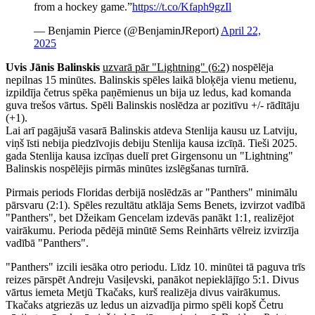
from a hockey game.”
https://t.co/Kfaph9gzIl
— Benjamin Pierce (@BenjaminJReport)
April 22,
2025
Uvis Jānis Balinskis
uzvarā pār "Lightning" (6:2)
nospēlēja
nepilnas 15 minūtes. Balinskis spēles laikā bloķēja vienu metienu,
izpildīja četrus spēka paņēmienus un bija uz ledus, kad komanda
guva trešos vārtus. Spēli Balinskis noslēdza ar pozitīvu +/- rādītāju
(+1).
Lai arī pagājušā vasarā Balinskis atdeva Stenlija kausu uz Latviju,
viņš īsti nebija piedzīvojis debiju Stenlija kausa izcīņā. Tieši 2025.
gada Stenlija kausa izcīņas duelī pret Girgensonu un "Lightning"
Balinskis nospēlējis pirmās minūtes izslēgšanas turnīrā.
Pirmais periods Floridas derbijā noslēdzās ar "Panthers" minimālu
pārsvaru (2:1). Spēles rezultātu atklāja Sems Benets, izvirzot vadībā
"Panthers", bet Džeikam Gencelam izdevās panākt 1:1, realizējot
vairākumu. Perioda pēdējā minūtē Sems Reinhārts vēlreiz izvirzīja
vadībā "Panthers".
"Panthers" izcili iesāka otro periodu. Līdz 10. minūtei tā paguva trīs
reizes pārspēt Andreju Vasiļevski, panākot nepieklājīgo 5:1. Divus
vārtus iemeta Metjū Tkačaks, kurš realizēja divus vairākumus.
Tkačaks atgriezās uz ledus un aizvadīja pirmo spēli kopš Četru