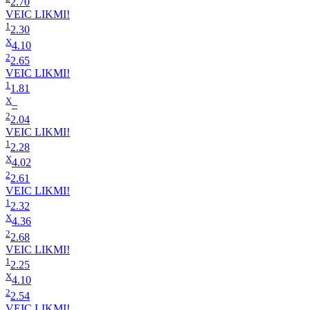
2.70
VEIC LIKMI!
1
2.30
X
4.10
2
2.65
VEIC LIKMI!
1
1.81
X
–
2
2.04
VEIC LIKMI!
1
2.28
X
4.02
2
2.61
VEIC LIKMI!
1
2.32
X
4.36
2
2.68
VEIC LIKMI!
1
2.25
X
4.10
2
2.54
VEIC LIKMI!