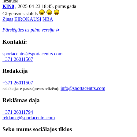
nestrādā.
KIN0
, 2025-04-23 18:45, pirms gada
Girgensons stabils
Ziņas
EIROKAUSI
NBA
Pārslēgties uz pilno versiju ⊳
Kontakti:
sportacentrs@sportacentrs.com
+371 26011507
Redakcija
+371 26011507
info@sportacentrs.com
redakcijas e-pasts (preses relīzēm):
Reklāmas daļa
+371 26311794
reklama@sportacentrs.com
Seko mums sociālajos tīklos