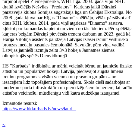
turpinot spēlēt Ziemeļamerikā, WHL līgā. 2003. gadā viņu NHL
draftā izvēlējās Nešvilas “Predators”. Karjeras laikā Dārziņš
pārstāvējis klubus Somijas augstākajā līgā un Čehijas Ekstralīgā. No
2008. gada kļuva par Rīgas “Dinamo” spēlētāju, vēlāk pārstāvot arī
citus KHL klubus. 2014. gadā viņš atgriezās “Dinamo” sastāvā,
kļūstot par komandas kapteini un vienu no tās līderiem. Pēc spēlētāja
karjeras beigām Dārziņš pievērsās trenera darbam un 2023. gadā kā
Harija Vītoliņa asistents palīdzēja Latvijas izlasei izcīnīt vēsturisko
bronzas medaļu pasaules čempionātā. Savukārt pērn viņa vadībā
Latvijas jaunieši izcīnīja zeltu 3×3 hokejā Jaunatnes ziemas
olimpiskajās spēlēs Dienvidkorejā.
HS "Kurbads" ir dibināta ar mērķi veicināt bērnu un jauniešu fizisko
attīstību un popularizēt hokeju Latvijā, piedāvājot augsta līmeņa
treniņu programmas visām vecuma un prasmju grupām – no
iesācējiem līdz topošajiem profesionāļiem. Skola cieši sadarbojas ar
modernu sporta infrastruktūru un pieredzējušiem treneriem, lai radītu
attīstību veicinošu, mūsdienīgu vidi katra audzēkņa izaugsmei.
Izmantotie resursi:
https://www.hkkurbads.lv/news/lauri...
27