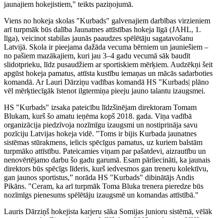
jaunajiem hokejistiem," teikts paziņojumā.
Viens no hokeja skolas "Kurbads" galvenajiem darbības virzieniem
arī turpmāk būs dalība Jaunatnes attīstības hokeja līgā (JAHL, 1.
līga), veicinot stabilas jaunās paaudzes spēlētāju sagatavošanu
Latvijā. Skola ir pieejama dažāda vecuma bērniem un jauniešiem –
no pašiem mazākajiem, kuri jau 3–4 gadu vecumā sāk baudīt
slidotprieku, līdz pusaudžiem ar sportiskiem mērķiem. Audzēkņi šeit
apgūst hokeja pamatus, attīsta kustību iemaņas un mācās sadarboties
komandā. Ar Lauri Dārziņu vadības komandā HS "Kurbads| plāno
vēl mērķtiecīgāk īstenot ilgtermiņa pieeju jauno talantu izaugsmei.
HS "Kurbads" izsaka pateicību līdzšinējam direktoram Tomam
Blukam, kurš šo amatu ieņēma kopš 2018. gada. Viņa vadībā
organizācija piedzīvoja nozīmīgu izaugsmi un nostiprināja savu
pozīciju Latvijas hokeja vidē. "Toms ir bijis Kurbada jaunatnes
sistēmas stūrakmens, ielicis spēcīgus pamatus, uz kuriem balstām
turpmāko attīstību. Pateicamies viņam par pašatdevi, aizrautību un
nenovērtējamo darbu šo gadu garumā. Esam pārliecināti, ka jaunais
direktors būs spēcīgs līderis, kurš iedvesmos gan treneru kolektīvu,
gan jaunos sportistus,” norāda HS "Kurbads" dibinātājs Andis
Pikāns. "Ceram, ka arī turpmāk Toma Bluka trenera pieredze būs
nozīmīgs pienesums spēlētāju izaugsmē un komandas attīstībā."
Lauris Dārziņš hokejista karjeru sāka Somijas junioru sistēmā, vēlāk