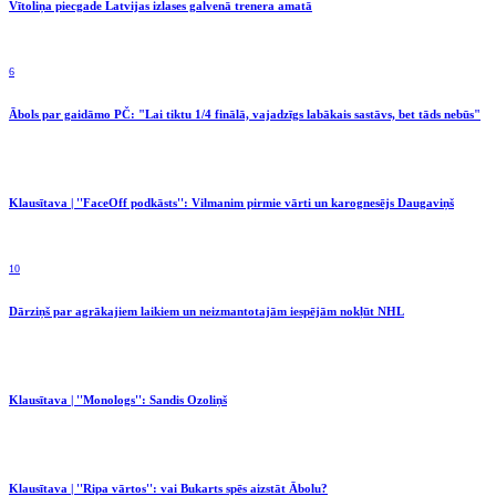
Vītoliņa piecgade Latvijas izlases galvenā trenera amatā
6
Ābols par gaidāmo PČ: "Lai tiktu 1/4 finālā, vajadzīgs labākais sastāvs, bet tāds nebūs"
Klausītava | ''FaceOff podkāsts'': Vilmanim pirmie vārti un karognesējs Daugaviņš
10
Dārziņš par agrākajiem laikiem un neizmantotajām iespējām nokļūt NHL
Klausītava | ''Monologs'': Sandis Ozoliņš
Klausītava | ''Ripa vārtos'': vai Bukarts spēs aizstāt Ābolu?