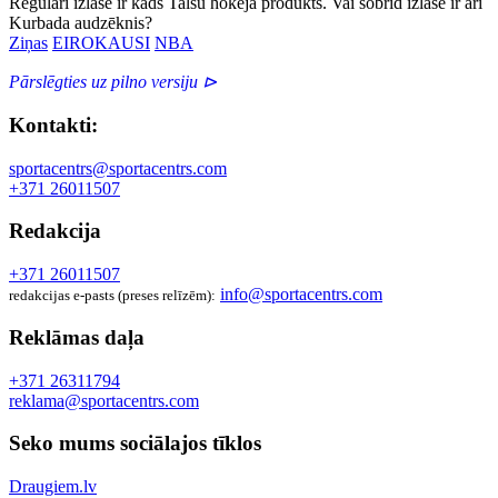
Regulāri izlasē ir kāds Talsu hokeja produkts. Vai šobrīd izlasē ir arī
Kurbada audzēknis?
Ziņas
EIROKAUSI
NBA
Pārslēgties uz pilno versiju ⊳
Kontakti:
sportacentrs@sportacentrs.com
+371 26011507
Redakcija
+371 26011507
info@sportacentrs.com
redakcijas e-pasts (preses relīzēm):
Reklāmas daļa
+371 26311794
reklama@sportacentrs.com
Seko mums sociālajos tīklos
Draugiem.lv