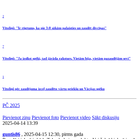
2
Vītoliņš: ''Ir rūgtums, ka pie 3:0 sākām palaisties un zaudēt divcīņas''
7
Vītoliņš: "Ja izsīkst spēki, tad jārāda raksturs. Vietām bija, vietām pazaudējām sevi"
1
Vītoliņš pēc zaudējuma izceļ zaudēto vārtu priekšu un Vācijas spēku
PČ 2025
Pievienot ziņu
Pievienot foto
Pievienot video
Sākt diskusiju
2025-04-14 13:39
guntis86
, 2025-04-15 12:30, pirms gada