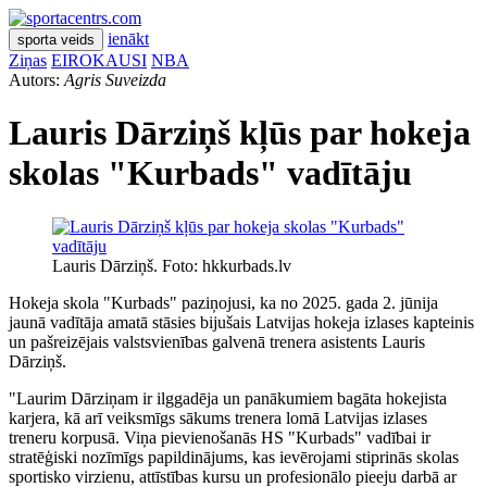
ienākt
sporta veids
Ziņas
EIROKAUSI
NBA
Autors:
Agris Suveizda
Lauris Dārziņš kļūs par hokeja
skolas "Kurbads" vadītāju
Lauris Dārziņš. Foto: hkkurbads.lv
Hokeja skola "Kurbads" paziņojusi, ka no 2025. gada 2. jūnija
jaunā vadītāja amatā stāsies bijušais Latvijas hokeja izlases kapteinis
un pašreizējais valstsvienības galvenā trenera asistents Lauris
Dārziņš.
"Laurim Dārziņam ir ilggadēja un panākumiem bagāta hokejista
karjera, kā arī veiksmīgs sākums trenera lomā Latvijas izlases
treneru korpusā. Viņa pievienošanās HS "Kurbads" vadībai ir
stratēģiski nozīmīgs papildinājums, kas ievērojami stiprinās skolas
sportisko virzienu, attīstības kursu un profesionālo pieeju darbā ar