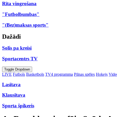
Rīta vingrošana
"Futbolbumbas"
"(Bez)maksas sports"
Dažādi
Solis pa kreisi
Sportacentrs TV
Toggle Dropdown
LIVE
Futbols
Basketbols
TV4 programma
Pilnas spēles
Hokejs
Video
Lasītava
Klausītava
Sporta špikeris