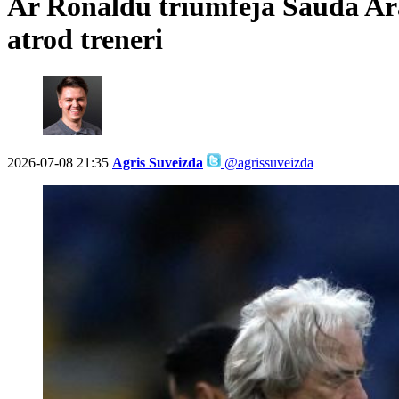
Ar Ronaldu triumfēja Saūda Arāb
atrod treneri
2026-07-08 21:35
Agris Suveizda
@agrissuveizda