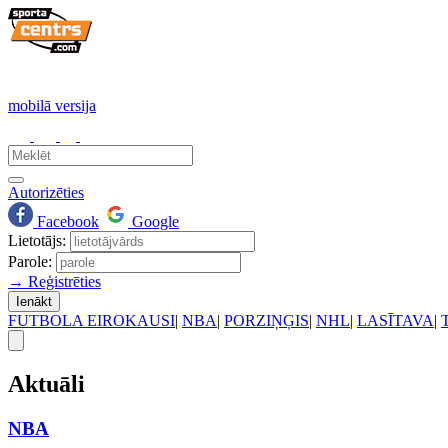
mobilā versija
Autorizēties
Facebook
Google
Lietotājs:
Parole:
→ Reģistrēties
Ienākt
FUTBOLA EIROKAUSI
|
NBA
|
PORZIŅĢIS
|
NHL
|
LASĪTAVA
|
Aktuāli
NBA