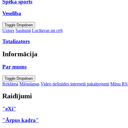
Spēka sports
Veselība
Toggle Dropdown
Uzturs
Sasitumi
Locītavas un ceļi
Totalizators
Informācija
Par mums
Toggle Dropdown
Reklāma
Mājaslapas
Video tiešraides internetā pakalpojumi
Mūsu RS
Raidījumi
"eXi"
"Ārpus kadra"