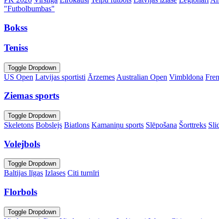
"Futbolbumbas"
Bokss
Teniss
Toggle Dropdown
US Open
Latvijas sportisti
Ārzemes
Australian Open
Vimbldona
Fre
Ziemas sports
Toggle Dropdown
Skeletons
Bobslejs
Biatlons
Kamaniņu sports
Slēpošana
Šorttreks
Sli
Volejbols
Toggle Dropdown
Baltijas līgas
Izlases
Citi turnīri
Florbols
Toggle Dropdown