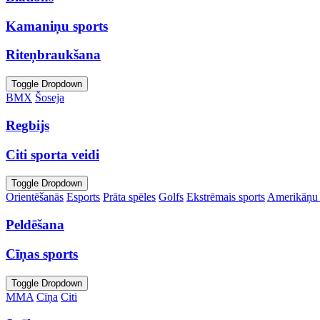
Kamaniņu sports
Riteņbraukšana
Toggle Dropdown
BMX
Šoseja
Regbijs
Citi sporta veidi
Toggle Dropdown
Orientēšanās
Esports
Prāta spēles
Golfs
Ekstrēmais sports
Amerikāņu 
Peldēšana
Cīņas sports
Toggle Dropdown
MMA
Cīņa
Citi