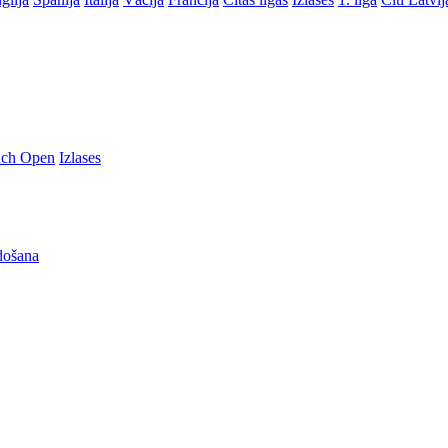
nch Open
Izlases
došana