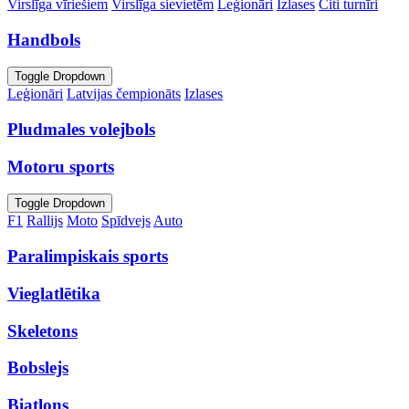
Virslīga vīriešiem
Virslīga sievietēm
Leģionāri
Izlases
Citi turnīri
Handbols
Toggle Dropdown
Leģionāri
Latvijas čempionāts
Izlases
Pludmales volejbols
Motoru sports
Toggle Dropdown
F1
Rallijs
Moto
Spīdvejs
Auto
Paralimpiskais sports
Vieglatlētika
Skeletons
Bobslejs
Biatlons