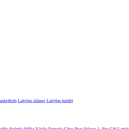
asketbols
Latvijas izlases
Latvijas turnīri
glija
Spānija
Itālija
Vācija
Francija
Citas līgas
Izlases
1. līga
Citi Latvij