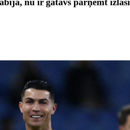
ijā, nu ir gatavs pārņemt izlasi