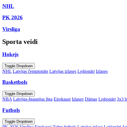
NHL
PK 2026
Virslīga
Sporta veidi
Hokejs
Toggle Dropdown
NHL
Latvijas čempionāts
Latvijas izlases
Leģionāri
Izlases
Basketbols
Toggle Dropdown
NBA
Latvijas-Igaunijas līga
Eirokausi
Izlases
Dāmas
Leģionāri
3x3 b
Futbols
Toggle Dropdown
PK 2026
Virslīga
Eirokausi
Telpu futbols
Latvijas izlase
Leģionāri
An