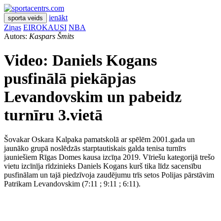
ienākt
sporta veids
Ziņas
EIROKAUSI
NBA
Autors:
Kaspars Šmits
Video: Daniels Kogans
pusfinālā piekāpjas
Levandovskim un pabeidz
turnīru 3.vietā
Šovakar Oskara Kalpaka pamatskolā ar spēlēm 2001.gada un
jaunāko grupā noslēdzās starptautiskais galda tenisa turnīrs
jauniešiem Rīgas Domes kausa izcīņa 2019. Vīriešu kategorijā trešo
vietu izcīnīja rīdzinieks Daniels Kogans kurš tika līdz sacensību
pusfinālam un tajā piedzīvoja zaudējumu trīs setos Polijas pārstāvim
Patrikam Levandovskim (7:11 ; 9:11 ; 6:11).