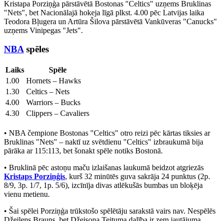
Kristapa Porziņģa pārstāvētā Bostonas "Celtics" uzņems Bruklinas
"Nets", bet Nacionālajā hokeja līgā plkst. 4.00 pēc Latvijas laika
Teodora Bļugera un Artūra Šilova pārstāvētā Vankūveras "Canucks"
uzņems Vinipegas "Jets".
NBA
spēles
Laiks
Spēle
1.00
Hornets – Hawks
1.30
Celtics – Nets
4.00
Warriors – Bucks
4.30
Clippers – Cavaliers
• NBA čempione Bostonas "Celtics" otro reizi pēc kārtas tiksies ar
Bruklinas "Nets" – naktī uz svētdienu "Celtics" izbraukumā bija
pārāka ar 115:113, bet šonakt spēle notiks Bostonā.
• Bruklinā pēc astoņu maču izlaišanas laukumā beidzot atgriezās
Kristaps Porziņģis
, kurš 32 minūtēs guva sakrāja 24 punktus (2p.
8/9, 3p. 1/7, 1p. 5/6), izcīnīja divas atlēkušās bumbas un bloķēja
vienu metienu.
• Šai spēlei Porziņģa trūkstošo spēlētāju sarakstā vairs nav. Nespēlēs
Džeilens Brauns, bet Džeisona Teituma dalība ir zem jautājuma