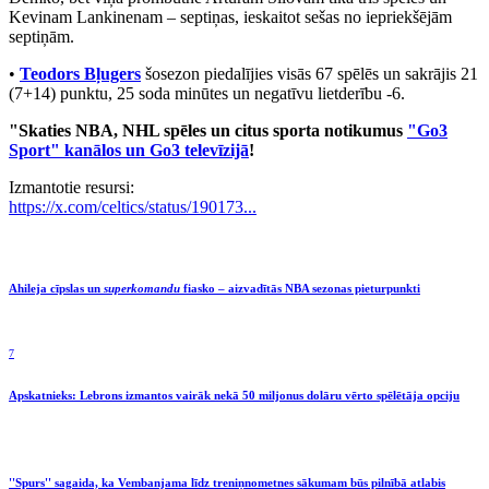
Kevinam Lankinenam – septiņas, ieskaitot sešas no iepriekšējām
septiņām.
•
Teodors Bļugers
šosezon piedalījies visās 67 spēlēs un sakrājis 21
(7+14) punktu, 25 soda minūtes un negatīvu lietderību -6.
"Skaties NBA, NHL spēles un citus sporta notikumus
"Go3
Sport" kanālos un Go3 televīzijā
!
Izmantotie resursi:
https://x.com/celtics/status/190173...
Ahileja cīpslas un
superkomandu
fiasko – aizvadītās NBA sezonas pieturpunkti
7
Apskatnieks: Lebrons izmantos vairāk nekā 50 miljonus dolāru vērto spēlētāja opciju
''Spurs'' sagaida, ka Vembanjama līdz treniņnometnes sākumam būs pilnībā atlabis