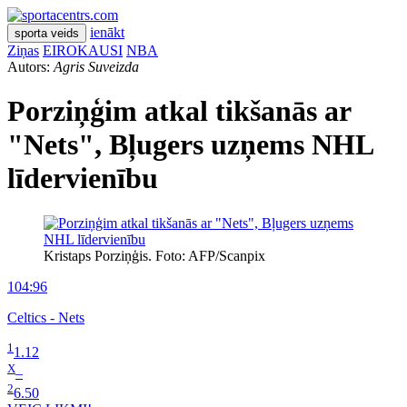
ienākt
sporta veids
Ziņas
EIROKAUSI
NBA
Autors:
Agris Suveizda
Porziņģim atkal tikšanās ar
"Nets", Bļugers uzņems NHL
līdervienību
Kristaps Porziņģis. Foto: AFP/Scanpix
104:96
Celtics - Nets
1
1.12
X
–
2
6.50