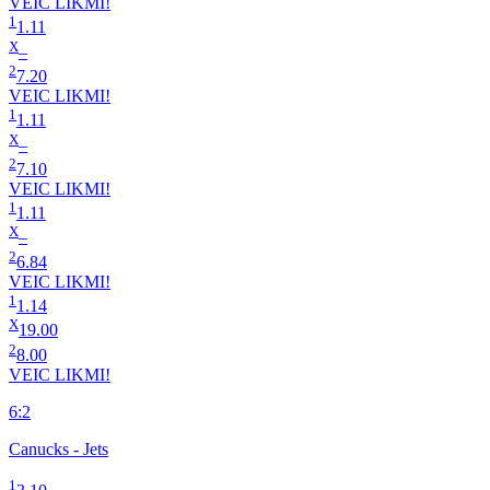
VEIC LIKMI!
1
1.11
X
–
2
7.20
VEIC LIKMI!
1
1.11
X
–
2
7.10
VEIC LIKMI!
1
1.11
X
–
2
6.84
VEIC LIKMI!
1
1.14
X
19.00
2
8.00
VEIC LIKMI!
6:2
Canucks - Jets
1