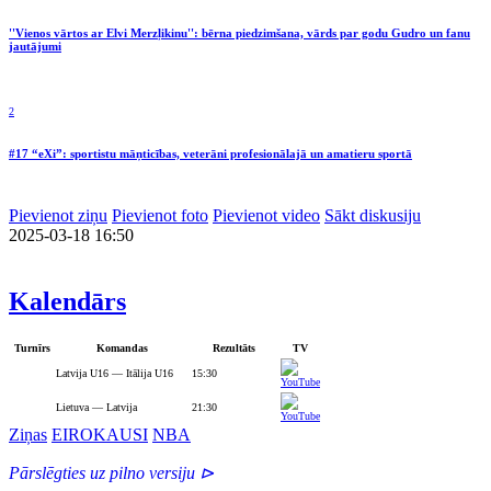
''Vienos vārtos ar Elvi Merzļikinu'': bērna piedzimšana, vārds par godu Gudro un fanu
jautājumi
2
#17 “eXi”: sportistu māņticības, veterāni profesionālajā un amatieru sportā
Pievienot ziņu
Pievienot foto
Pievienot video
Sākt diskusiju
2025-03-18 16:50
Kalendārs
Turnīrs
Komandas
Rezultāts
TV
Latvija U16 — Itālija U16
15:30
Lietuva — Latvija
21:30
Ziņas
EIROKAUSI
NBA
Pārslēgties uz pilno versiju ⊳