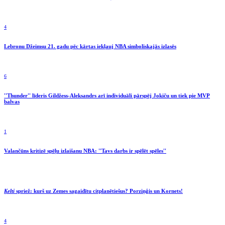
4
Lebronu Džeimsu 21. gadu pēc kārtas iekļauj NBA simboliskajās izlasēs
6
''Thunder'' līderis Gildžess-Aleksandrs arī individuāli pārspēj Jokiču un tiek pie MVP
balvas
1
Valančūns kritizē spēļu izlaišanu NBA: ''Tavs darbs ir spēlēt spēles''
Ķelti
spriež: kurš uz Zemes sagaidītu citplanētiešus? Porziņģis un Kornets!
4