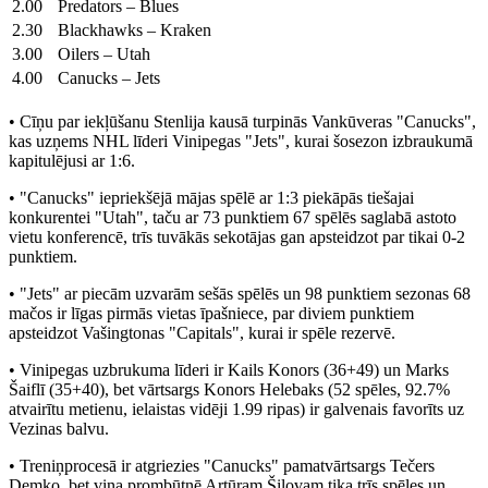
2.00
Predators – Blues
2.30
Blackhawks – Kraken
3.00
Oilers – Utah
4.00
Canucks – Jets
• Cīņu par iekļūšanu Stenlija kausā turpinās Vankūveras "Canucks",
kas uzņems NHL līderi Vinipegas "Jets", kurai šosezon izbraukumā
kapitulējusi ar 1:6.
• "Canucks" iepriekšējā mājas spēlē ar 1:3 piekāpās tiešajai
konkurentei "Utah", taču ar 73 punktiem 67 spēlēs saglabā astoto
vietu konferencē, trīs tuvākās sekotājas gan apsteidzot par tikai 0-2
punktiem.
• "Jets" ar piecām uzvarām sešās spēlēs un 98 punktiem sezonas 68
mačos ir līgas pirmās vietas īpašniece, par diviem punktiem
apsteidzot Vašingtonas "Capitals", kurai ir spēle rezervē.
• Vinipegas uzbrukuma līderi ir Kails Konors (36+49) un Marks
Šaiflī (35+40), bet vārtsargs Konors Helebaks (52 spēles, 92.7%
atvairītu metienu, ielaistas vidēji 1.99 ripas) ir galvenais favorīts uz
Vezinas balvu.
• Treniņprocesā ir atgriezies "Canucks" pamatvārtsargs Tečers
Demko, bet viņa prombūtnē Artūram Šilovam tika trīs spēles un