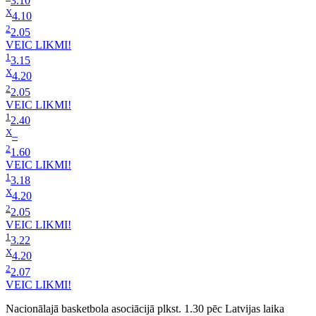
3.10
X
4.10
2
2.05
VEIC LIKMI!
1
3.15
X
4.20
2
2.05
VEIC LIKMI!
1
2.40
X
–
2
1.60
VEIC LIKMI!
1
3.18
X
4.20
2
2.05
VEIC LIKMI!
1
3.22
X
4.20
2
2.07
VEIC LIKMI!
Nacionālajā basketbola asociācijā plkst. 1.30 pēc Latvijas laika