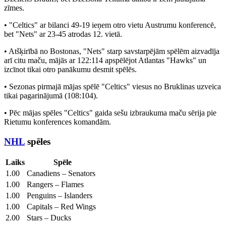
zīmes.
• "Celtics" ar bilanci 49-19 ieņem otro vietu Austrumu konferencē,
bet "Nets" ar 23-45 atrodas 12. vietā.
• Atšķirībā no Bostonas, "Nets" starp savstarpējām spēlēm aizvadīja
arī citu maču, mājās ar 122:114 apspēlējot Atlantas "Hawks" un
izcīnot tikai otro panākumu desmit spēlēs.
• Sezonas pirmajā mājas spēlē "Celtics" viesus no Bruklinas uzveica
tikai pagarinājumā (108:104).
• Pēc mājas spēles "Celtics" gaida sešu izbraukuma maču sērija pie
Rietumu konferences komandām.
NHL
spēles
Laiks
Spēle
1.00
Canadiens – Senators
1.00
Rangers – Flames
1.00
Penguins – Islanders
1.00
Capitals – Red Wings
2.00
Stars – Ducks