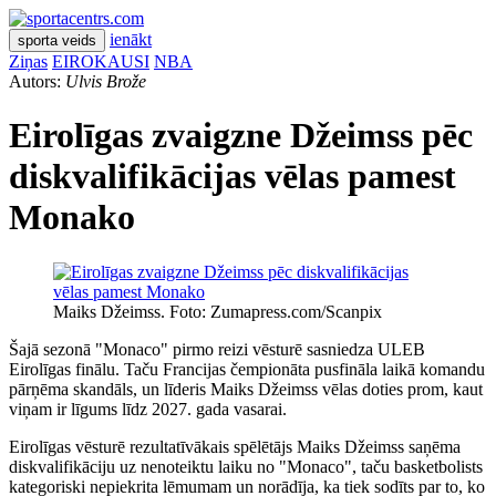
ienākt
sporta veids
Ziņas
EIROKAUSI
NBA
Autors:
Ulvis Brože
Eirolīgas zvaigzne Džeimss pēc
diskvalifikācijas vēlas pamest
Monako
Maiks Džeimss. Foto: Zumapress.com/Scanpix
Šajā sezonā "Monaco" pirmo reizi vēsturē sasniedza ULEB
Eirolīgas finālu. Taču Francijas čempionāta pusfināla laikā komandu
pārņēma skandāls, un līderis Maiks Džeimss vēlas doties prom, kaut
viņam ir līgums līdz 2027. gada vasarai.
Eirolīgas vēsturē rezultatīvākais spēlētājs Maiks Džeimss saņēma
diskvalifikāciju uz nenoteiktu laiku no "Monaco", taču basketbolists
kategoriski nepiekrita lēmumam un norādīja, ka tiek sodīts par to, ko