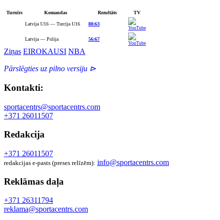
Turnīrs
Komandas
Rezultāts
TV
Latvija U16 — Turcija U16
88:63
Latvija — Polija
56:67
Ziņas
EIROKAUSI
NBA
Pārslēgties uz pilno versiju ⊳
Kontakti:
sportacentrs@sportacentrs.com
+371 26011507
Redakcija
+371 26011507
info@sportacentrs.com
redakcijas e-pasts (preses relīzēm):
Reklāmas daļa
+371 26311794
reklama@sportacentrs.com