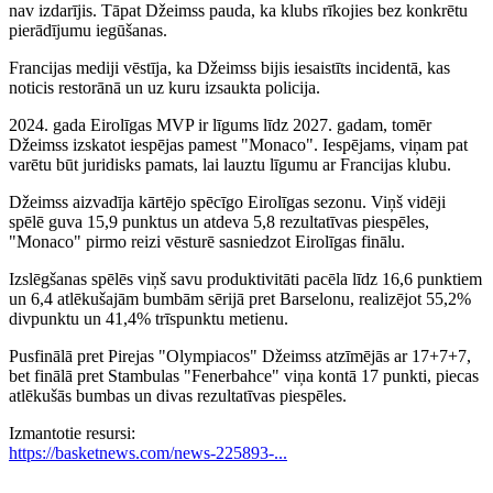
nav izdarījis. Tāpat Džeimss pauda, ka klubs rīkojies bez konkrētu
pierādījumu iegūšanas.
Francijas mediji vēstīja, ka Džeimss bijis iesaistīts incidentā, kas
noticis restorānā un uz kuru izsaukta policija.
2024. gada Eirolīgas MVP ir līgums līdz 2027. gadam, tomēr
Džeimss izskatot iespējas pamest "Monaco". Iespējams, viņam pat
varētu būt juridisks pamats, lai lauztu līgumu ar Francijas klubu.
Džeimss aizvadīja kārtējo spēcīgo Eirolīgas sezonu. Viņš vidēji
spēlē guva 15,9 punktus un atdeva 5,8 rezultatīvas piespēles,
"Monaco" pirmo reizi vēsturē sasniedzot Eirolīgas finālu.
Izslēgšanas spēlēs viņš savu produktivitāti pacēla līdz 16,6 punktiem
un 6,4 atlēkušajām bumbām sērijā pret Barselonu, realizējot 55,2%
divpunktu un 41,4% trīspunktu metienu.
Pusfinālā pret Pirejas "Olympiacos" Džeimss atzīmējās ar 17+7+7,
bet finālā pret Stambulas "Fenerbahce" viņa kontā 17 punkti, piecas
atlēkušās bumbas un divas rezultatīvas piespēles.
Izmantotie resursi:
https://basketnews.com/news-225893-...