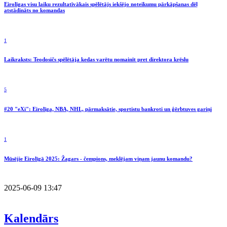
Eirolīgas visu laiku rezultatīvākais spēlētājs iekšējo noteikumu pārkāpšanas dēļ
atstādināts no komandas
1
Laikraksts: Teodosičs spēlētāja kedas varētu nomainīt pret direktora krēslu
5
#20 "eXi": Eirolīga, NBA, NHL, pārmaksātie, sportistu bankroti un ģērbtuves gariņi
1
Mūsējie Eirolīgā 2025: Žagars - čempions, meklējam viņam jaunu komandu?
2025-06-09 13:47
Kalendārs