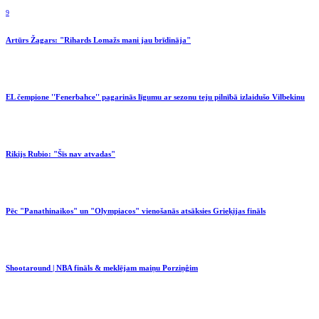
9
Artūrs Žagars: "Rihards Lomažs mani jau brīdināja"
EL čempione ''Fenerbahce'' pagarinās līgumu ar sezonu teju pilnībā izlaidušo Vilbekinu
Rikijs Rubio: "Šīs nav atvadas"
Pēc "Panathinaikos" un "Olympiacos" vienošanās atsāksies Grieķijas fināls
Shootaround | NBA fināls & meklējam maiņu Porziņģim