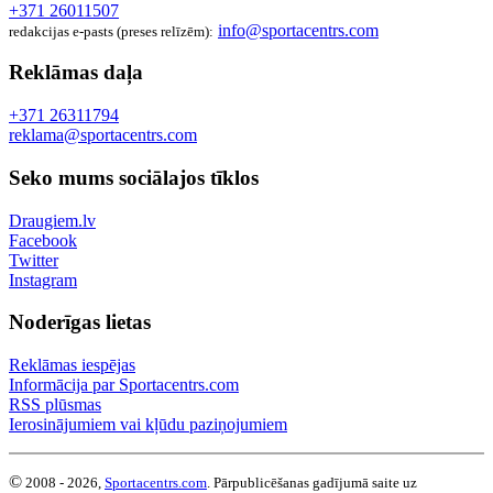
+371 26011507
info@sportacentrs.com
redakcijas e-pasts (preses relīzēm):
Reklāmas daļa
+371 26311794
reklama@sportacentrs.com
Seko mums sociālajos tīklos
Draugiem.lv
Facebook
Twitter
Instagram
Noderīgas lietas
Reklāmas iespējas
Informācija par Sportacentrs.com
RSS plūsmas
Ierosinājumiem vai kļūdu paziņojumiem
©
2008 - 2026,
Sportacentrs.com
. Pārpublicēšanas gadījumā saite uz