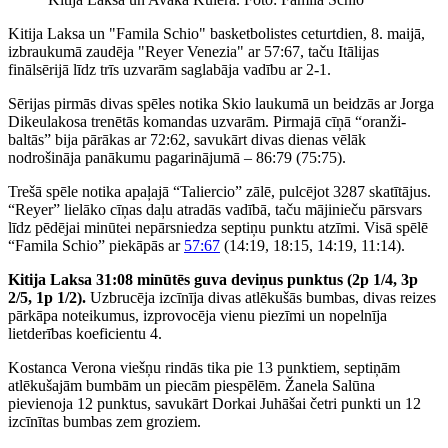
Kitija Laksa un "Famila Schio" basketbolistes ceturtdien, 8. maijā,
izbraukumā zaudēja "Reyer Venezia" ar 57:67, taču Itālijas
finālsērijā līdz trīs uzvarām saglabāja vadību ar 2-1.
Sērijas pirmās divas spēles notika Skio laukumā un beidzās ar Jorga
Dikeulakosa trenētās komandas uzvarām. Pirmajā cīņā “oranži-
baltās” bija pārākas ar 72:62, savukārt divas dienas vēlāk
nodrošināja panākumu pagarinājumā – 86:79 (75:75).
Trešā spēle notika apaļajā “Taliercio” zālē, pulcējot 3287 skatītājus.
“Reyer” lielāko cīņas daļu atradās vadībā, taču mājinieču pārsvars
līdz pēdējai minūtei nepārsniedza septiņu punktu atzīmi. Visā spēlē
“Famila Schio” piekāpās ar
57:67
(14:19, 18:15, 14:19, 11:14).
Kitija Laksa 31:08 minūtēs guva deviņus punktus (2p 1/4, 3p
2/5, 1p 1/2).
Uzbrucēja izcīnīja divas atlēkušās bumbas, divas reizes
pārkāpa noteikumus, izprovocēja vienu piezīmi un nopelnīja
lietderības koeficientu 4.
Kostanca Verona viešņu rindās tika pie 13 punktiem, septiņām
atlēkušajām bumbām un piecām piespēlēm. Žanela Salūna
pievienoja 12 punktus, savukārt Dorkai Juhāšai četri punkti un 12
izcīnītas bumbas zem groziem.