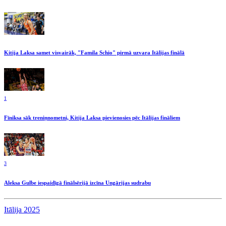
Kitija Laksa samet visvairāk, "Famila Schio" pirmā uzvara Itālijas finālā
1
Fīniksa sāk treniņnometni, Kitija Laksa pievienosies pēc Itālijas fināliem
3
Aleksa Gulbe iespaidīgā finālsērijā izcīna Ungārijas sudrabu
Itālija 2025