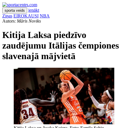
ienākt
sporta veids
Ziņas
EIROKAUSI
NBA
Autors:
Māris Noviks
Kitija Laksa piedzīvo
zaudējumu Itālijas čempiones
slavenajā mājvietā
Kitija Laksa un Avaka Kuiera. Foto: Famila Schio