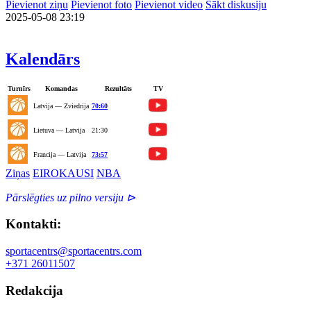
Pievienot ziņu
Pievienot foto
Pievienot video
Sākt diskusiju
2025-05-08 23:19
Kalendārs
Turnīrs
Komandas
Rezultāts
TV
Latvija — Zviedrija
70:60
Lietuva — Latvija
21:30
Francija — Latvija
73:57
Ziņas
EIROKAUSI
NBA
Pārslēgties uz pilno versiju ⊳
Kontakti:
sportacentrs@sportacentrs.com
+371 26011507
Redakcija