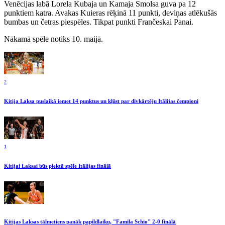
Venēcijas labā Lorela Kubaja un Kamaja Smolsa guva pa 12
punktiem katra. Avakas Kuieras rēķinā 11 punkti, deviņas atlēkušās
bumbas un četras piespēles. Tikpat punkti Frančeskai Panai.
Nākamā spēle notiks 10. maijā.
2
Kitija Laksa puslaikā iemet 14 punktus un kļūst par divkārtēju Itālijas čempioni
1
Kitijai Laksai būs piektā spēle Itālijas finālā
Kitijas Laksas tālmetiens panāk papildlaiku, "Famila Schio" 2-0 finālā