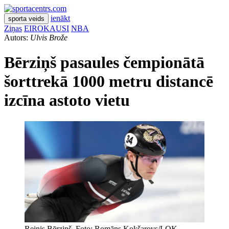
ienākt
sporta veids
Ziņas
EIROKAUSI
NBA
Autors:
Ulvis Brože
Bērziņš pasaules čempionātā
šorttrekā 1000 metru distancē
izcīna astoto vietu
Reinis Bērziņš. Foto: Romāns Kokšarovs/LOK