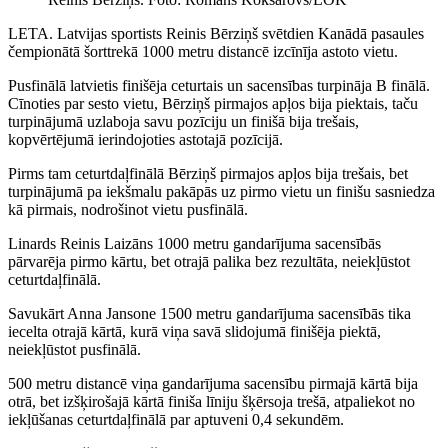
LETA. Latvijas sportists Reinis Bērziņš svētdien Kanādā pasaules
čempionātā šorttrekā 1000 metru distancē izcīnīja astoto vietu.
Pusfinālā latvietis finišēja ceturtais un sacensības turpināja B finālā.
Cīnoties par sesto vietu, Bērziņš pirmajos apļos bija piektais, taču
turpinājumā uzlaboja savu pozīciju un finišā bija trešais,
kopvērtējumā ierindojoties astotajā pozīcijā.
Pirms tam ceturtdaļfinālā Bērziņš pirmajos apļos bija trešais, bet
turpinājumā pa iekšmalu pakāpās uz pirmo vietu un finišu sasniedza
kā pirmais, nodrošinot vietu pusfinālā.
Linards Reinis Laizāns 1000 metru gandarījuma sacensībās
pārvarēja pirmo kārtu, bet otrajā palika bez rezultāta, neiekļūstot
ceturtdaļfinālā.
Savukārt Anna Jansone 1500 metru gandarījuma sacensībās tika
iecelta otrajā kārtā, kurā viņa savā slidojumā finišēja piektā,
neiekļūstot pusfinālā.
500 metru distancē viņa gandarījuma sacensību pirmajā kārtā bija
otrā, bet izšķirošajā kārtā finiša līniju šķērsoja trešā, atpaliekot no
iekļūšanas ceturtdaļfinālā par aptuveni 0,4 sekundēm.