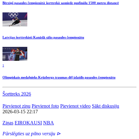
Bērziņš pasaules čempionātā šorttrekā sasniedz pusfinālu 1500 metru distancē
Latvijas šorttrekisti Kanādā sāks pasaules čempionātu
1
Olimpiskais medaļnieks Krūzbergs traumas dēļ izlaidīs pasaules čempionātu
Šorttreks 2026
Pievienot ziņu
Pievienot foto
Pievienot video
Sākt diskusiju
2026-03-15 22:17
Ziņas
EIROKAUSI
NBA
Pārslēgties uz pilno versiju ⊳