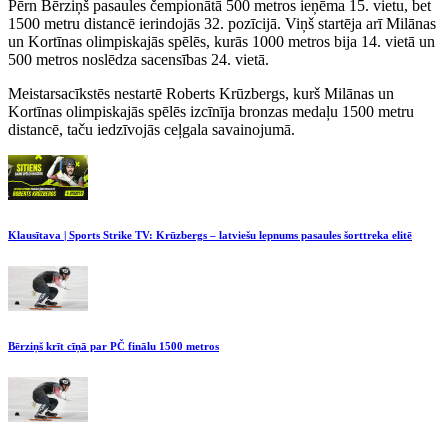
Pērn Bērziņš pasaules čempionātā 500 metros ieņēma 15. vietu, bet
1500 metru distancē ierindojās 32. pozīcijā. Viņš startēja arī Milānas
un Kortīnas olimpiskajās spēlēs, kurās 1000 metros bija 14. vietā un
500 metros noslēdza sacensības 24. vietā.
Meistarsacīkstēs nestartē Roberts Krūzbergs, kurš Milānas un
Kortīnas olimpiskajās spēlēs izcīnīja bronzas medaļu 1500 metru
distancē, taču iedzīvojās ceļgala savainojumā.
Klausītava | Sports Strike TV: Krūzbergs – latviešu lepnums pasaules šorttreka elitē
Bērziņš krīt cīņā par PČ finālu 1500 metros