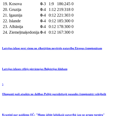
19.
Kosova
0
-3
1:9
186:245
0
20.
Gruzija
0
-4
1:12
219:318
0
21.
Igaunija
0
-4
0:12
221:303
0
22.
Islande
0
-4
0:12
185:300
0
23.
Albānija
0
-4
0:12
178:300
0
24.
Ziemeļmaķedonija
0
-4
0:12
167:300
0
Latvijas izlase pret vienu no rīkotājām novērtēs gatavību Eiropas čempionātam
Latvijas izlases cēlājs pievienojas Bulgārijas klubam
5
Okupanti paši atsakās no dalības Polijā paredzētajā pasaules čempionātā volejbolā
Krastiņš par gaidāmo EČ: "Mums jābūt labākajā gatavībā jau uz grupu turnīru"