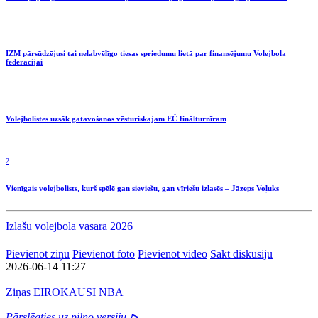
IZM pārsūdzējusi tai nelabvēlīgo tiesas spriedumu lietā par finansējumu Volejbola
federācijai
Volejbolistes uzsāk gatavošanos vēsturiskajam EČ finālturnīram
2
Vienīgais volejbolists, kurš spēlē gan sieviešu, gan vīriešu izlasēs – Jāzeps Voļuks
Izlašu volejbola vasara 2026
Pievienot ziņu
Pievienot foto
Pievienot video
Sākt diskusiju
2026-06-14 11:27
Ziņas
EIROKAUSI
NBA
Pārslēgties uz pilno versiju ⊳