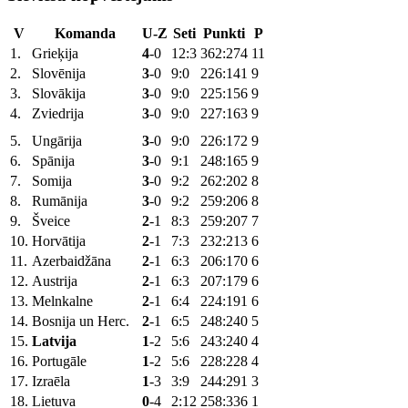
V
Komanda
U-Z
Seti
Punkti
P
1.
Grieķija
4
-0
12:3
362:274
11
2.
Slovēnija
3
-0
9:0
226:141
9
3.
Slovākija
3
-0
9:0
225:156
9
4.
Zviedrija
3
-0
9:0
227:163
9
5.
Ungārija
3
-0
9:0
226:172
9
6.
Spānija
3
-0
9:1
248:165
9
7.
Somija
3
-0
9:2
262:202
8
8.
Rumānija
3
-0
9:2
259:206
8
9.
Šveice
2
-1
8:3
259:207
7
10.
Horvātija
2
-1
7:3
232:213
6
11.
Azerbaidžāna
2
-1
6:3
206:170
6
12.
Austrija
2
-1
6:3
207:179
6
13.
Melnkalne
2
-1
6:4
224:191
6
14.
Bosnija un Herc.
2
-1
6:5
248:240
5
15.
Latvija
1
-2
5:6
243:240
4
16.
Portugāle
1
-2
5:6
228:228
4
17.
Izraēla
1
-3
3:9
244:291
3
18.
Lietuva
0
-4
2:12
258:336
1