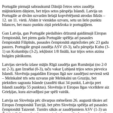
Portugāle pirmajā sabraukumā Dānijā četros setos zaudēja
mājiniekiem dāņiem, bet trijos setos pārspēja Islandi. Latvija un
Portugāle ar divām uzvarām lielajā kopvērtējumā atrodas līdzās –
12. un 11. vietā. Abām ir vienādas uzvaru, setu un lielo punktu
bilances, bet mazo punktu ziņā priekšroka ir portugāļiem.
Gan Latvija, gan Portugāle piedalīsies drīzumā gaidāmajā Eiropas
čempionātā, bet pirms gada Portugāle spēlēja arī pasaules
čempionātā Filipīnās, pasaules čempionātā atgriežoties pēc 23 gadu
pauzes. Portugāle grupā zaudēja ASV (0-3), taču pārspēja Kubu (3-
1) un Kolumbiju (3-2), iekļūstot 1/8 finālā, kur trijos setos atzina
bulgāru pārākumu.
Latvijas sieviešu izlase mājās Rīgā zaudēja gan Rumānijai (no 2-0
uz 2-3), gan Izraēlai (0-3), taču vakar Ļubļanā trijos setos pieveica
Islandi. Slovēnija pagaidām Eiropas līgā nav zaudējusi nevienā setā
– Melnkalnē trīs setu uzvaras pār Melnkalni un Gruziju, bet
piektdien sagrauta Islande (zaudēti tikai 34 punkti, Latvija pret
Islandi zaudēja 55 punktus). Slovēnija ir Eiropas līgas vicelīdere aiz
Grieķijas, kura aizvadījusi par spēli vairāk.
Latvija un Slovēnija pēc divarpus mēnešiem 26. augustā tiksies arī
Eiropas čempionātā Turcijā, bet pērn Slovēnija spēlēja arī pasaules
čempionātā Taizemē. Turnīrs sākās ar zaudējumiem ASV (1-3) un