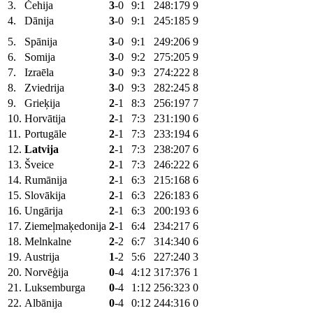
3.
Čehija
3
-0
9:1
248:179
9
4.
Dānija
3
-0
9:1
245:185
9
5.
Spānija
3
-0
9:1
249:206
9
6.
Somija
3
-0
9:2
275:205
9
7.
Izraēla
3
-0
9:3
274:222
8
8.
Zviedrija
3
-0
9:3
282:245
8
9.
Grieķija
2
-1
8:3
256:197
7
10.
Horvātija
2
-1
7:3
231:190
6
11.
Portugāle
2
-1
7:3
233:194
6
12.
Latvija
2
-1
7:3
238:207
6
13.
Šveice
2
-1
7:3
246:222
6
14.
Rumānija
2
-1
6:3
215:168
6
15.
Slovākija
2
-1
6:3
226:183
6
16.
Ungārija
2
-1
6:3
200:193
6
17.
Ziemeļmaķedonija
2
-1
6:4
234:217
6
18.
Melnkalne
2
-2
6:7
314:340
6
19.
Austrija
1
-2
5:6
227:240
3
20.
Norvēģija
0
-4
4:12
317:376
1
21.
Luksemburga
0
-4
1:12
256:323
0
22.
Albānija
0
-4
0:12
244:316
0