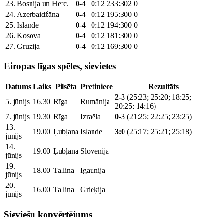
23.
Bosnija un Herc.
0
-4
0:12
233:302
0
24.
Azerbaidžāna
0
-4
0:12
195:300
0
25.
Islande
0
-4
0:12
194:300
0
26.
Kosova
0
-4
0:12
181:300
0
27.
Gruzija
0
-4
0:12
169:300
0
Eiropas līgas spēles, sievietes
Datums
Laiks
Pilsēta
Pretiniece
Rezultāts
2-3
(25:23; 25:20; 18:25;
5. jūnijs
16.30
Rīga
Rumānija
20:25; 14:16)
7. jūnijs
19.30
Rīga
Izraēla
0-3
(21:25; 22:25; 23:25)
13.
19.00
Ļubļana
Islande
3:0
(25:17; 25:21; 25:18)
jūnijs
14.
19.00
Ļubļana
Slovēnija
jūnijs
19.
18.00
Tallina
Igaunija
jūnijs
20.
16.00
Tallina
Grieķija
jūnijs
Sieviešu kopvērtējums