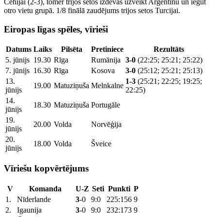
Čehijai (2-3), tomēr trijos setos izdevās uzveikt Argentīnu un iegūt
otro vietu grupā. 1/8 finālā zaudējums trijos setos Turcijai.
Eiropas līgas spēles, vīrieši
Datums
Laiks
Pilsēta
Pretiniece
Rezultāts
5. jūnijs
19.30
Rīga
Rumānija
3-0
(22:25; 25:21; 25:22)
7. jūnijs
16.30
Rīga
Kosova
3-0
(25:12; 25:21; 25:13)
13.
1-3
(25:21; 22:25; 19:25;
19.00
Matuziņuša
Melnkalne
jūnijs
22:25)
14.
18.30
Matuziņuša
Portugāle
jūnijs
19.
20.00
Volda
Norvēģija
jūnijs
20.
18.00
Volda
Šveice
jūnijs
Vīriešu kopvērtējums
V
Komanda
U-Z
Seti
Punkti
P
1.
Nīderlande
3
-0
9:0
225:156
9
2.
Igaunija
3
-0
9:0
232:173
9