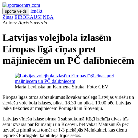
ienākt
sporta veids
Ziņas
EIROKAUSI
NBA
Autors:
Agris Suveizda
Latvijas volejbola izlasēm
Eiropas līgā cīņas pret
mājiniecēm un PČ dalībniecēm
Marta Levinska un Karmena Struka. Foto: CEV
Eiropas līgas otros sabraukumus šovakar noslēgs Latvijas vīriešu un
sieviešu volejbola izlases, plkst. 18.30 un plkst. 19.00 pēc Latvijas
laika tiekoties ar mājiniecēm Portugāli un Slovēniju.
Latvijas vīriešu izlase pirmajā sabraukumā Rīgā izcīnīja divas trīs
setu uzvaras pār Rumāniju un Kosovu, bet vakar Matuziņušā pēc
uzvarēta pirmā seta tomēr ar 1-3 piekāpās Melnkalnei, kas dienu
iepriekš Portugālei kapitulēja trijos setos.