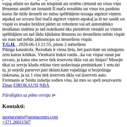
vajag atlaist no darba un ietupināt aiz restēm cietumā un visus viņu
lēmumus anulēt un izmainīt šī mača rezultātu un visus tos punktus
kurus šie tizlie tiesneši no mūsu spēlētājiem nozaga atgriezt viņiem
atpakaļ un uzvaru šinī mačā atgriezt viņiem atpakaļ ja tā tur sanāk un
vispār es iesaku beidzot pāriet uz robotiem vai arī automātisko
tiesāšanas sistēmu jo tad noteikumi tiks piemēroti vienādi uz visiem
spēlētājiem un tad šādu kļūdainu lēmumu no tiesnešiem nebūs vispār
un man tad nebūs jādusmojas uz tiesnešiem vispār.
T.G.H.
, 2026-06-13 21:55, pirms 2 mēnešiem
Pilniga katastrofa. Rezultats ir viena lieta, bet pasivitate un sniegums
zem katras kritikas. Vienkarsi trukst vardu...ka var vispar runat par
uzvaru, ja katra otra serve tiek ieserveta tikla vai aiz linijas? Musejie
tikai uz servju kludu rekina vien uzdavinaja pretiniekam 1 setu.tiri
ta, jo nejedz parsevet pari tiklam.kam vajadziga si bezjedziga
riskesana, ja uz 1 eisu tiek ieservets tikla vai izservets auto.
Freimanis ar Smitu izdarija sodien visu, lai mes so speli neuzvaretu
Ziņas
EIROKAUSI
NBA
Pārslēgties uz pilno versiju ⊳
Kontakti:
sportacentrs@sportacentrs.com
+371 26011507