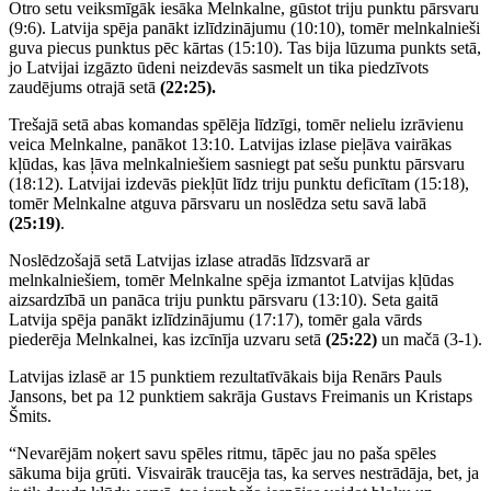
Otro setu veiksmīgāk iesāka Melnkalne, gūstot triju punktu pārsvaru
(9:6). Latvija spēja panākt izlīdzinājumu (10:10), tomēr melnkalnieši
guva piecus punktus pēc kārtas (15:10). Tas bija lūzuma punkts setā,
jo Latvijai izgāzto ūdeni neizdevās sasmelt un tika piedzīvots
zaudējums otrajā setā
(22:25).
Trešajā setā abas komandas spēlēja līdzīgi, tomēr nelielu izrāvienu
veica Melnkalne, panākot 13:10. Latvijas izlase pieļāva vairākas
kļūdas, kas ļāva melnkalniešiem sasniegt pat sešu punktu pārsvaru
(18:12). Latvijai izdevās piekļūt līdz triju punktu deficītam (15:18),
tomēr Melnkalne atguva pārsvaru un noslēdza setu savā labā
(25:19)
.
Noslēdzošajā setā Latvijas izlase atradās līdzsvarā ar
melnkalniešiem, tomēr Melnkalne spēja izmantot Latvijas kļūdas
aizsardzībā un panāca triju punktu pārsvaru (13:10). Seta gaitā
Latvija spēja panākt izlīdzinājumu (17:17), tomēr gala vārds
piederēja Melnkalnei, kas izcīnīja uzvaru setā
(25:22)
un mačā (3-1).
Latvijas izlasē ar 15 punktiem rezultatīvākais bija Renārs Pauls
Jansons, bet pa 12 punktiem sakrāja Gustavs Freimanis un Kristaps
Šmits.
“Nevarējām noķert savu spēles ritmu, tāpēc jau no paša spēles
sākuma bija grūti. Visvairāk traucēja tas, ka serves nestrādāja, bet, ja