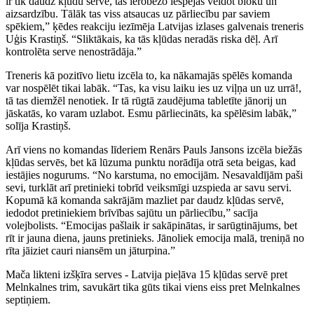
ir tik daudz kļūdu servē, tas ierobežo iespējas veidot bloku un
aizsardzību. Tālāk tas viss atsaucas uz pārliecību par saviem
spēkiem,” ķēdes reakciju iezīmēja Latvijas izlases galvenais treneris
Uģis Krastiņš. “Sliktākais, ka tās kļūdas neradās riska dēļ. Arī
kontrolēta serve nenostrādāja.”
Treneris kā pozitīvo lietu izcēla to, ka nākamajās spēlēs komanda
var nospēlēt tikai labāk. “Tas, ka visu laiku ies uz viļņa un uz urrā!,
tā tas diemžēl nenotiek. Ir tā rūgtā zaudējuma tabletīte jānorij un
jāskatās, ko varam uzlabot. Esmu pārliecināts, ka spēlēsim labāk,”
solīja Krastiņš.
Arī viens no komandas līderiem Renārs Pauls Jansons izcēla biežās
kļūdas servēs, bet kā lūzuma punktu norādīja otrā seta beigas, kad
iestājies nogurums. “No karstuma, no emocijām. Nesavaldījām paši
sevi, turklāt arī pretinieki tobrīd veiksmīgi uzspieda ar savu servi.
Kopumā kā komanda sakrājām mazliet par daudz kļūdas servē,
iedodot pretiniekiem brīvības sajūtu un pārliecību,” sacīja
volejbolists. “Emocijas pašlaik ir sakāpinātas, ir sarūgtinājums, bet
rīt ir jauna diena, jauns pretinieks. Jānoliek emocija malā, treniņā no
rīta jāiziet cauri niansēm un jāturpina.”
Mača likteni izšķīra serves - Latvija pieļāva 15 kļūdas servē pret
Melnkalnes trim, savukārt tika gūts tikai viens eiss pret Melnkalnes
septiņiem.