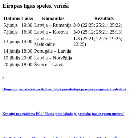
Eiropas līgas spēles, vīrieši
Datums
Laiks
Komandas
Rezultāts
5.jūnijs
19:30
Latvija – Rumānija
3-0
(22:25; 25:21; 25:22)
7.jūnijs
16:30
Latvija – Kosova
3-0
(25:12; 25:21; 25:13)
Latvija –
1-3
(25:21; 22:25; 19:25;
13.jūnijs
19:00
Melnkalne
22:25)
14.jūnijs
18:30
Portugāle – Latvija
19.jūnijs
20:00
Latvija – Norvēģija
20.jūnijs
18:00
Šveice – Latvija
5
Okupanti paši atsakās no dalības Polijā paredzētajā pasaules čempionātā volejbolā
Krastiņš par gaidāmo EČ: "Mums jābūt labākajā gatavībā jau uz grupu turnīru"