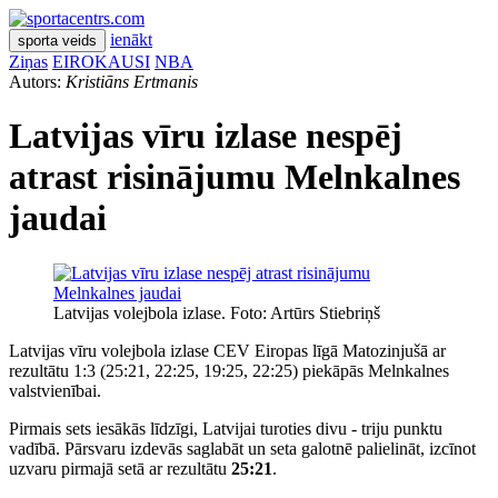
ienākt
sporta veids
Ziņas
EIROKAUSI
NBA
Autors:
Kristiāns Ertmanis
Latvijas vīru izlase nespēj
atrast risinājumu Melnkalnes
jaudai
Latvijas volejbola izlase. Foto: Artūrs Stiebriņš
Latvijas vīru volejbola izlase CEV Eiropas līgā Matozinjušā ar
rezultātu 1:3 (25:21, 22:25, 19:25, 22:25) piekāpās Melnkalnes
valstvienībai.
Pirmais sets iesākās līdzīgi, Latvijai turoties divu - triju punktu
vadībā. Pārsvaru izdevās saglabāt un seta galotnē palielināt, izcīnot
uzvaru pirmajā setā ar rezultātu
25:21
.