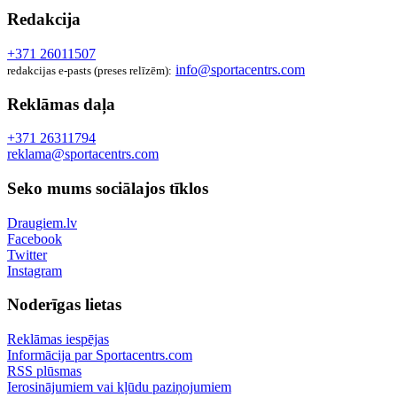
Redakcija
+371 26011507
info@sportacentrs.com
redakcijas e-pasts (preses relīzēm):
Reklāmas daļa
+371 26311794
reklama@sportacentrs.com
Seko mums sociālajos tīklos
Draugiem.lv
Facebook
Twitter
Instagram
Noderīgas lietas
Reklāmas iespējas
Informācija par Sportacentrs.com
RSS plūsmas
Ierosinājumiem vai kļūdu paziņojumiem