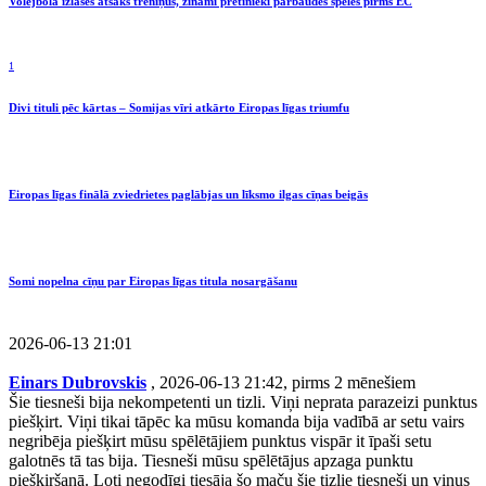
Volejbola izlases atsāks treniņus, zināmi pretinieki pārbaudes spēlēs pirms EČ
1
Divi tituli pēc kārtas – Somijas vīri atkārto Eiropas līgas triumfu
Eiropas līgas finālā zviedrietes paglābjas un līksmo ilgas cīņas beigās
Somi nopelna cīņu par Eiropas līgas titula nosargāšanu
2026-06-13 21:01
Einars Dubrovskis
, 2026-06-13 21:42, pirms 2 mēnešiem
Šie tiesneši bija nekompetenti un tizli. Viņi neprata parazeizi punktus
piešķirt. Viņi tikai tāpēc ka mūsu komanda bija vadībā ar setu vairs
negribēja piešķirt mūsu spēlētājiem punktus vispār it īpaši setu
galotnēs tā tas bija. Tiesneši mūsu spēlētājus apzaga punktu
piešķiršanā. Ļoti negodīgi tiesāja šo maču šie tizlie tiesneši un viņus