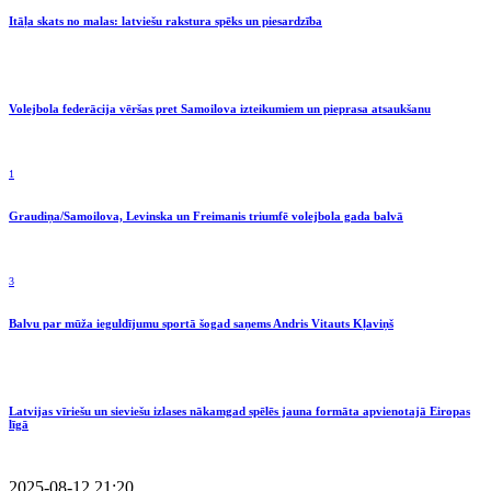
Itāļa skats no malas: latviešu rakstura spēks un piesardzība
Volejbola federācija vēršas pret Samoilova izteikumiem un pieprasa atsaukšanu
1
Graudiņa/Samoilova, Levinska un Freimanis triumfē volejbola gada balvā
3
Balvu par mūža ieguldījumu sportā šogad saņems Andris Vitauts Kļaviņš
Latvijas vīriešu un sieviešu izlases nākamgad spēlēs jauna formāta apvienotajā Eiropas
līgā
2025-08-12 21:20