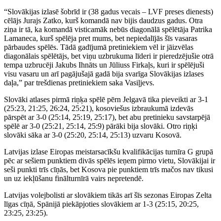
“Slovākijas izlasē šobrīd ir (38 gadus vecais – LVF preses dienests)
cēlājs Jurajs Zatko, kurš komandā nav bijis daudzus gadus. Otra
ziņa ir tā, ka komandā visticamāk nebūs diagonālā spēlētāja Patrika
Lamaneca, kurš spēlēja pret mums, bet nepiedalījās šīs vasaras
pārbaudes spēlēs. Tādā gadījumā pretiniekiem vēl ir jāizvēlas
diagonālais spēlētājs, bet viņu uzbrukuma līderi ir pieredzējušie otrā
tempa uzbrucēji Jakubs Ihnāts un Jūliuss Firkaļs, kuri ir spēlējuši
visu vasaru un arī pagājušajā gadā bija svarīga Slovākijas izlases
daļa,” par trešdienas pretiniekiem saka Vasiļjevs.
Slovāki atlases pirmā riņķa spēlē pērn Jelgavā tika pieveikti ar 3-1
(25:23, 21:25, 26:24, 25:21), kosoviešus izbraukumā izdevās
pārspēt ar 3-0 (25:14, 25:19, 25:17), bet abu pretinieku savstarpējā
spēlē ar 3-0 (25:21, 25:14, 25:9) pārāki bija slovāki. Otro riņķi
slovāki sāka ar 3-0 (25:20, 25:14, 25:13) uzvaru Kosovā.
Latvijas izlase Eiropas meistarsacīkšu kvalifikācijas turnīra G grupā
pēc ar sešiem punktiem divās spēlēs ieņem pirmo vietu, Slovākijai ir
seši punkti trīs cīņās, bet Kosova pie punktiem trīs mačos nav tikusi
un uz iekļūšanu finālturnīrā vairs nepretendē.
Latvijas volejbolisti ar slovākiem tikās arī šīs sezonas Eiropas Zelta
līgas cīņā, Spānijā piekāpjoties slovākiem ar 1-3 (25:15, 20:25,
23:25, 23:25).