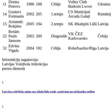
Deniss
Volley Club
11
1986
188
Cēlājs
Ukraina
Petrovs
Barkom Lwow
Gustavs
CS Municipal
14
2002
205
1.temps
Rumānij
Freimanis
Arcada Galați
Armands
15
2005
194
2.temps
SK Jēkabpils Lūši
Latvija
Rokjāns
Renārs
VK ČEZ
22
Pauls
2002
200
Diagonāle
Čehija
Karlovarsko
Jansons
Edvīns
32
2004
182
Cēlājs
Robežsardze/Rīga
Latvija
Viguls
Informāciju sagatavoja:
Latvijas Volejbola federācijas
preses dienests
1
Latvijas volejbola saime par izlašu lielo gadu, sastāviem un pārbaudes spēlēm
1