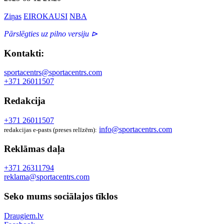
Ziņas
EIROKAUSI
NBA
Pārslēgties uz pilno versiju ⊳
Kontakti:
sportacentrs@sportacentrs.com
+371 26011507
Redakcija
+371 26011507
info@sportacentrs.com
redakcijas e-pasts (preses relīzēm):
Reklāmas daļa
+371 26311794
reklama@sportacentrs.com
Seko mums sociālajos tīklos
Draugiem.lv