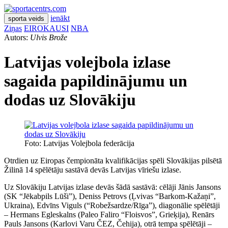
ienākt
sporta veids
Ziņas
EIROKAUSI
NBA
Autors:
Ulvis Brože
Latvijas volejbola izlase
sagaida papildinājumu un
dodas uz Slovākiju
Foto: Latvijas Volejbola federācija
Otrdien uz Eiropas čempionāta kvalifikācijas spēli Slovākijas pilsētā
Žilinā 14 spēlētāju sastāvā devās Latvijas vīriešu izlase.
Uz Slovākiju Latvijas izlase devās šādā sastāvā: cēlāji Jānis Jansons
(SK “Jēkabpils Lūši”), Deniss Petrovs (Ļvivas “Barkom-Kažaņi”,
Ukraina), Edvīns Viguls (“Robežsardze/Rīga”), diagonālie spēlētāji
– Hermans Egleskalns (Paleo Faliro “Floisvos”, Grieķija), Renārs
Pauls Jansons (Karlovi Varu ČEZ, Čehija), otrā tempa spēlētāji –