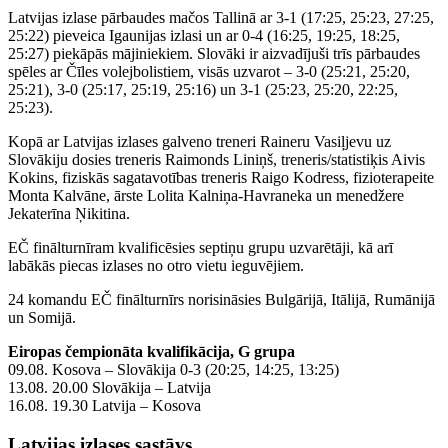
Latvijas izlase pārbaudes mačos Tallinā ar 3-1 (17:25, 25:23, 27:25,
25:22) pieveica Igaunijas izlasi un ar 0-4 (16:25, 19:25, 18:25,
25:27) piekāpās mājiniekiem. Slovāki ir aizvadījuši trīs pārbaudes
spēles ar Čīles volejbolistiem, visās uzvarot – 3-0 (25:21, 25:20,
25:21), 3-0 (25:17, 25:19, 25:16) un 3-1 (25:23, 25:20, 22:25,
25:23).
Kopā ar Latvijas izlases galveno treneri Raineru Vasiļjevu uz
Slovākiju dosies treneris Raimonds Liniņš, treneris/statistiķis Aivis
Kokins, fiziskās sagatavotības treneris Raigo Kodress, fizioterapeite
Monta Kalvāne, ārste Lolita Kalniņa-Havraneka un menedžere
Jekaterīna Ņikitina.
EČ finālturnīram kvalificēsies septiņu grupu uzvarētāji, kā arī
labākās piecas izlases no otro vietu ieguvējiem.
24 komandu EČ finālturnīrs norisināsies Bulgārijā, Itālijā, Rumānijā
un Somijā.
Eiropas čempionāta kvalifikācija, G grupa
09.08. Kosova – Slovākija 0-3 (20:25, 14:25, 13:25)
13.08. 20.00 Slovākija – Latvija
16.08. 19.30 Latvija – Kosova
Latvijas izlases sastāvs