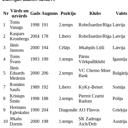
Vārds un
Nr
Gads
Augums
Pozīcija
Klubs
Valsts
uzvārds
Toms
1
1998
191
2.temps
Robežsardze/Rīga
Latvija
Vanags
Kaspars
2
2004
178
Libero
Robežsardze/Rīga
Latvija
Kronbergs
Jānis
3
2000
194
Cēlājs
Jēkabpils Lūši
Latvija
Jansons
Toms
Pärnu
4
1993
199
1.temps
Igaunija
Švans
Võrkpalliklubi
Jānis
VC Cherno More
5
Eduards
2000
206
2.temps
Bulgārij
Bask
Medenis
Romāns
7
1989
192
Libero
KyKy-Betset
Somija
Saušs
Kristaps
Pierrot Czarni
8
1998
188
2.temps
Polija
Šmits
Radom
Hermans
9
1990
204
Diagonāle
AO Flisvos
Grieķija
Egleskalns
Jēkabs
SK Zadruga
10
2000
198
1.temps
Austrija
Dzenis
Aich/Dob