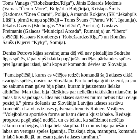
Toms Vanags (“Robežsardze/Rīga”), Jānis Eduards Medenis
(Varnas “Černo More”, Bulgārija Bulgārija), Kristaps Šmits
(Radomas “Enea Czarni”, Polija), Armands Rokjāns (SK “Jēkabpils
Lūši”), pirmā tempa spēlētāji – Toms Švans (“Parnu VK”, Igaunija),
Jēkabs Dzenis (Bleiburgas “Aich/Dob”, Austrija), Gustavs
Freimanis (Galacas “Municipal Arcada”, Rumānija) un “libero”
spēlētāji Kaspars Kronbergs (“Robežsardze/Rīga”) un Romāns
Saušs (Kījervi “Kyky”, Somija).
Deniss Petrovs kājas savainojuma dēļ vēl nav piedalījies Sudraba
līgas spēlēs, tāpat viņš izlaida pagājušās nedēļas pārbaudes spēles
pret Igaunijas izlasi, taču kopā ar komandu devies uz Slovākiju.
“Pamatspēlētāji, kurus es vēlējos redzēt komandā šajā atlases ciklā
svarīgās spēlēs, dosies uz Slovākiju. Par to nebija grūti izlemt, jo jau
no sākuma man galvā bija plāns, kuram ir jāuzņemas lielāka
atbildība. Man tikai bija jāizšķiras par nelielām taktiskām niansēm, ja
tādas būs vajadzīgas. Ideālais izlases sastāvs mums nebūs tikai cēlāju
pozīcijā,” pirms došanās uz Slovākiju Latvijas izlases sastāvu
komentēja Latvijas izlases galvenais treneris Rainers Vasiļjevs.
“Volejbolistu sportiskā forma ar katru dienu kļūst labāka. Redzēju
progresu pagājušajā nedēļā, un es teiktu, ka salīdzinot nedēļas
sākumu un beigas, tā bija liela starpība. Un mums bija patiešām
labas un vērtīgas spēles Igaunijā. Fiziskajā ziņā, manuprāt, komanda
ir labā kondīcijā, un esam gatavi atlases turnīram.”