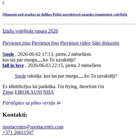
5
Okupanti paši atsakās no dalības Polijā paredzētajā pasaules čempionātā volejbolā
Izlašu volejbola vasara 2026
Pievienot ziņu
Pievienot foto
Pievienot video
Sākt diskusiju
Snole
, 2026-06-02 17:13, pirms 2 mēnešiem
kas tas par murgu,,,,,ko Tu uzrakstīji?
fall in love
, 2026-06-03 22:15, pirms 2 mēnešiem
Snole
rakstīja: kas tas par murgu,,,,,ko Tu uzrakstīji?
Es idintificējos kā pankūka. I'm frying, therefore i'm
Ziņas
EIROKAUSI
NBA
Pārslēgties uz pilno versiju ⊳
Kontakti:
sportacentrs@sportacentrs.com
+371 26011507