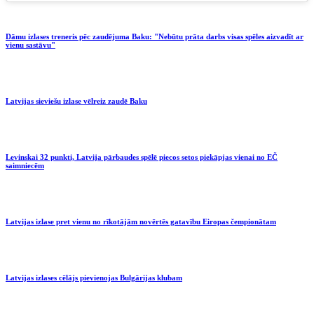
Dāmu izlases treneris pēc zaudējuma Baku: "Nebūtu prāta darbs visas spēles aizvadīt ar
vienu sastāvu"
Latvijas sieviešu izlase vēlreiz zaudē Baku
Levinskai 32 punkti, Latvija pārbaudes spēlē piecos setos piekāpjas vienai no EČ
saimniecēm
Latvijas izlase pret vienu no rīkotājām novērtēs gatavību Eiropas čempionātam
Latvijas izlases cēlājs pievienojas Bulgārijas klubam