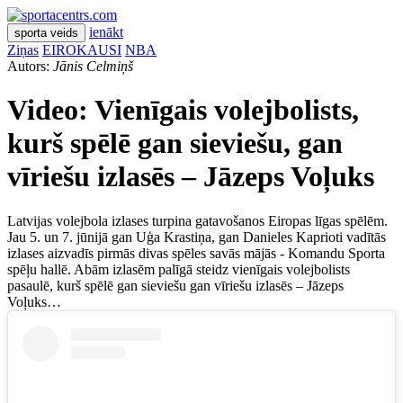
ienākt
sporta veids
Ziņas
EIROKAUSI
NBA
Autors:
Jānis Celmiņš
Video: Vienīgais volejbolists,
kurš spēlē gan sieviešu, gan
vīriešu izlasēs – Jāzeps Voļuks
Latvijas volejbola izlases turpina gatavošanos Eiropas līgas spēlēm.
Jau 5. un 7. jūnijā gan Uģa Krastiņa, gan Danieles Kaprioti vadītās
izlases aizvadīs pirmās divas spēles savās mājās - Komandu Sporta
spēļu hallē. Abām izlasēm palīgā steidz vienīgais volejbolists
pasaulē, kurš spēlē gan sieviešu gan vīriešu izlasēs – Jāzeps
Voļuks…