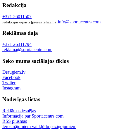
Redakcija
+371 26011507
info@sportacentrs.com
redakcijas e-pasts (preses relīzēm):
Reklāmas daļa
+371 26311794
reklama@sportacentrs.com
Seko mums sociālajos tīklos
Draugiem.lv
Facebook
Twitter
Instagram
Noderīgas lietas
Reklāmas iespējas
Informācija par Sportacentrs.com
RSS plūsmas
Ierosinājumiem vai kļūdu paziņojumiem